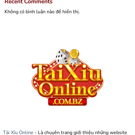
Recent Comments
Không có bình luận nào để hiển thị.
Tài Xỉu Online
- Là chuyên trang giới thiệu những website