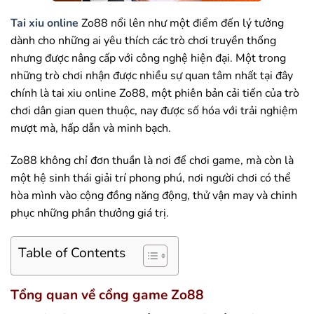
Tai xiu online
Zo88 nổi lên như một điểm đến lý tưởng
dành cho những ai yêu thích các trò chơi truyền thống
nhưng được nâng cấp với công nghệ hiện đại. Một trong
những trò chơi nhận được nhiều sự quan tâm nhất tại đây
chính là tai xiu online Zo88, một phiên bản cải tiến của trò
chơi dân gian quen thuộc, nay được số hóa với trải nghiệm
mượt mà, hấp dẫn và minh bạch.
Zo88 không chỉ đơn thuần là nơi để chơi game, mà còn là
một hệ sinh thái giải trí phong phú, nơi người chơi có thể
hòa mình vào cộng đồng năng động, thử vận may và chinh
phục những phần thưởng giá trị.
Table of Contents
Tổng quan về cổng game Zo88