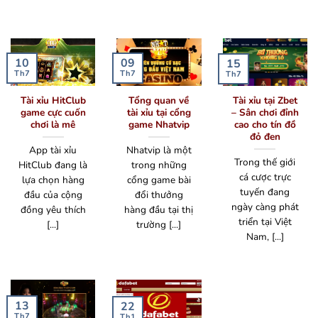
10
09
15
Th7
Th7
Th7
Tài xỉu HitClub
Tổng quan về
Tài xỉu tại Zbet
game cực cuốn
tài xỉu tại cổng
– Sân chơi đỉnh
chơi là mê
game Nhatvip
cao cho tín đồ
đỏ đen
App tài xỉu
Nhatvip là một
Trong thế giới
HitClub đang là
trong những
cá cược trực
lựa chọn hàng
cổng game bài
tuyến đang
đầu của cộng
đổi thưởng
ngày càng phát
đồng yêu thích
hàng đầu tại thị
triển tại Việt
[...]
trường [...]
Nam, [...]
13
22
Th7
Th1