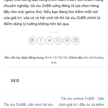
chuyên nghiệp, tài xỉu Zo88 xứng đáng là lựa chọn hàng
đầu cho mọi game thủ. Nếu bạn đang tìm kiếm một nơi
vừa giải trí, vừa có cơ hội sinh lời thì tài xỉu Zo88 chính là
điểm dừng lý tưởng không nên bỏ qua.
Bài viết này được đăng trong
NHÀ CÁI TÀI XỈU
. Đánh dấu
liên kết thường
trực
.
SEO
Tài xỉu online Fo88 – Sân
Tài xỉu Go88, sân chơi tài xỉu
chơi giải trí, đầu tư và kiếm