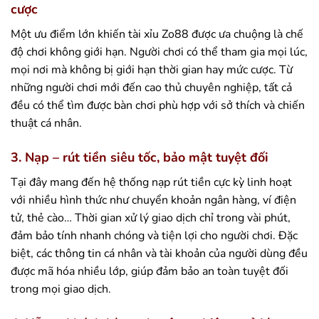
cược
Một ưu điểm lớn khiến tài xỉu Zo88 được ưa chuộng là chế
độ chơi không giới hạn. Người chơi có thể tham gia mọi lúc,
mọi nơi mà không bị giới hạn thời gian hay mức cược. Từ
những người chơi mới đến cao thủ chuyên nghiệp, tất cả
đều có thể tìm được bàn chơi phù hợp với sở thích và chiến
thuật cá nhân.
3. Nạp – rút tiền siêu tốc, bảo mật tuyệt đối
Tại đây mang đến hệ thống nạp rút tiền cực kỳ linh hoạt
với nhiều hình thức như chuyển khoản ngân hàng, ví điện
tử, thẻ cào… Thời gian xử lý giao dịch chỉ trong vài phút,
đảm bảo tính nhanh chóng và tiện lợi cho người chơi. Đặc
biệt, các thông tin cá nhân và tài khoản của người dùng đều
được mã hóa nhiều lớp, giúp đảm bảo an toàn tuyệt đối
trong mọi giao dịch.