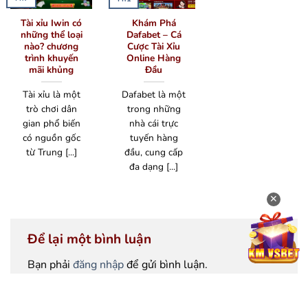
Tài xỉu Iwin có
Khám Phá
những thể loại
Dafabet – Cá
nào? chương
Cược Tài Xỉu
trình khuyến
Online Hàng
mãi khủng
Đầu
Tài xỉu là một
Dafabet là một
trò chơi dân
trong những
gian phổ biến
nhà cái trực
có nguồn gốc
tuyến hàng
từ Trung [...]
đầu, cung cấp
đa dạng [...]
✕
Để lại một bình luận
Bạn phải
đăng nhập
để gửi bình luận.