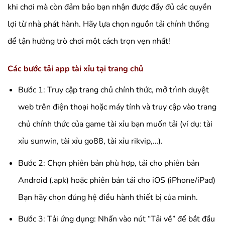
khi chơi mà còn đảm bảo bạn nhận được đầy đủ các quyền
lợi từ nhà phát hành. Hãy lựa chọn nguồn tải chính thống
để tận hưởng trò chơi một cách trọn vẹn nhất!
Các bước tải app tài xỉu tại trang chủ
Bước 1: Truy cập trang chủ chính thức, mở trình duyệt
web trên điện thoại hoặc máy tính và truy cập vào trang
chủ chính thức của game tài xỉu bạn muốn tải (ví dụ: tài
xỉu sunwin, tài xỉu go88, tài xỉu rikvip,…).
Bước 2: Chọn phiên bản phù hợp, tải cho phiên bản
Android (.apk) hoặc phiên bản tải cho iOS (iPhone/iPad)
Bạn hãy chọn đúng hệ điều hành thiết bị của mình.
Bước 3: Tải ứng dụng: Nhấn vào nút “Tải về” để bắt đầu