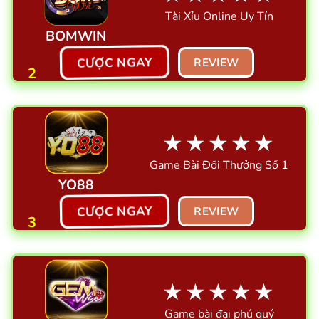
Tài Xỉu Online Uy Tín
BOMWIN
CƯỢC NGAY
REVIEW
2
★★★★★
Game Bài Đổi Thưởng Số 1
YO88
CƯỢC NGAY
REVIEW
3
★★★★★
Game bài đại phú quý