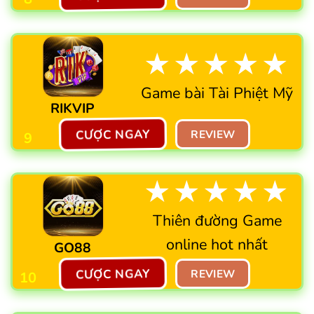
★★★★★
Game bài Tài Phiệt Mỹ
RIKVIP
CƯỢC NGAY
REVIEW
9
★★★★★
Thiên đường Game
online hot nhất
GO88
CƯỢC NGAY
REVIEW
10