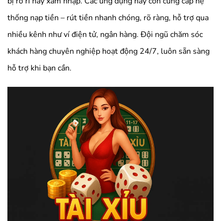
bị rò rỉ hay xâm nhập. Các ứng dụng này còn cung cấp hệ
thống nạp tiền – rút tiền nhanh chóng, rõ ràng, hỗ trợ qua
nhiều kênh như ví điện tử, ngân hàng. Đội ngũ chăm sóc
khách hàng chuyên nghiệp hoạt động 24/7, luôn sẵn sàng
hỗ trợ khi bạn cần.