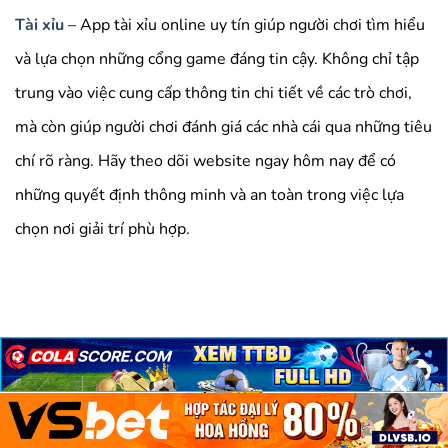
Tài xỉu
– App tài xỉu online uy tín giúp người chơi tìm hiểu
và lựa chọn những cổng game đáng tin cậy. Không chỉ tập
trung vào việc cung cấp thông tin chi tiết về các trò chơi,
mà còn giúp người chơi đánh giá các nhà cái qua những tiêu
chí rõ ràng. Hãy theo dõi website ngay hôm nay để có
những quyết định thông minh và an toàn trong việc lựa
chọn nơi giải trí phù hợp.
×
×
×