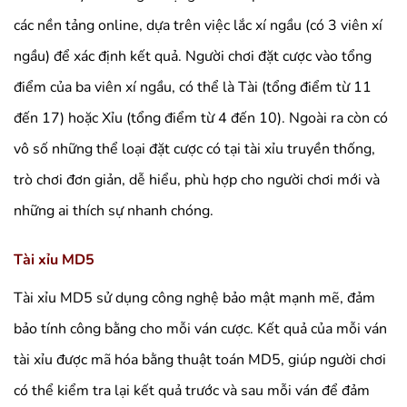
các nền tảng online, dựa trên việc lắc xí ngầu (có 3 viên xí
ngầu) để xác định kết quả. Người chơi đặt cược vào tổng
điểm của ba viên xí ngầu, có thể là Tài (tổng điểm từ 11
đến 17) hoặc Xỉu (tổng điểm từ 4 đến 10). Ngoài ra còn có
vô số những thể loại đặt cược có tại tài xỉu truyền thống,
trò chơi đơn giản, dễ hiểu, phù hợp cho người chơi mới và
những ai thích sự nhanh chóng.
Tài xỉu MD5
Tài xỉu MD5 sử dụng công nghệ bảo mật mạnh mẽ, đảm
bảo tính công bằng cho mỗi ván cược. Kết quả của mỗi ván
tài xỉu được mã hóa bằng thuật toán MD5, giúp người chơi
có thể kiểm tra lại kết quả trước và sau mỗi ván để đảm