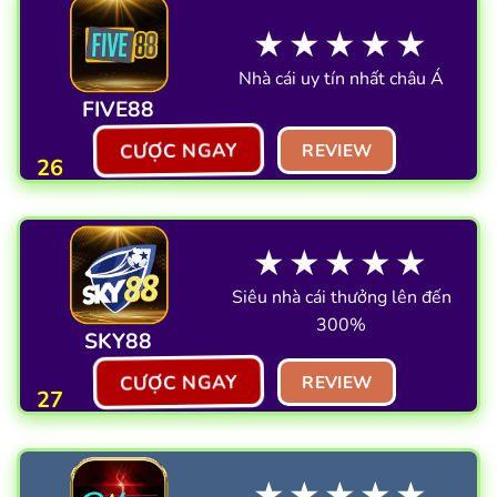
★★★★★
Nhà cái uy tín nhất châu Á
FIVE88
CƯỢC NGAY
REVIEW
26
★★★★★
Siêu nhà cái thưởng lên đến
300%
SKY88
CƯỢC NGAY
REVIEW
27
★★★★★