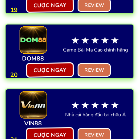
CƯỢC NGAY
REVIEW
19
★★★★★
Game Bài Ma Cao chính hãng
DOM88
CƯỢC NGAY
REVIEW
20
★★★★★
Nhà cái hàng đầu tại châu Á
VIN88
CƯỢC NGAY
REVIEW