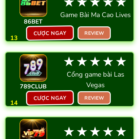
★★★★★
Game Bài Ma Cao Lives
86BET
CƯỢC NGAY
REVIEW
13
★★★★★
Cổng game bài Las
Vegas
789CLUB
CƯỢC NGAY
REVIEW
14
★★★★★