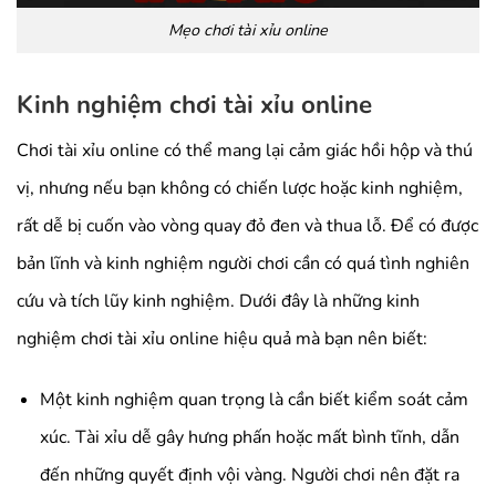
Mẹo chơi tài xỉu online
Kinh nghiệm chơi tài xỉu online
Chơi tài xỉu online có thể mang lại cảm giác hồi hộp và thú
vị, nhưng nếu bạn không có chiến lược hoặc kinh nghiệm,
rất dễ bị cuốn vào vòng quay đỏ đen và thua lỗ. Để có được
bản lĩnh và kinh nghiệm người chơi cần có quá tình nghiên
cứu và tích lũy kinh nghiệm. Dưới đây là những kinh
nghiệm chơi tài xỉu online hiệu quả mà bạn nên biết:
Một kinh nghiệm quan trọng là cần biết kiểm soát cảm
xúc. Tài xỉu dễ gây hưng phấn hoặc mất bình tĩnh, dẫn
đến những quyết định vội vàng. Người chơi nên đặt ra