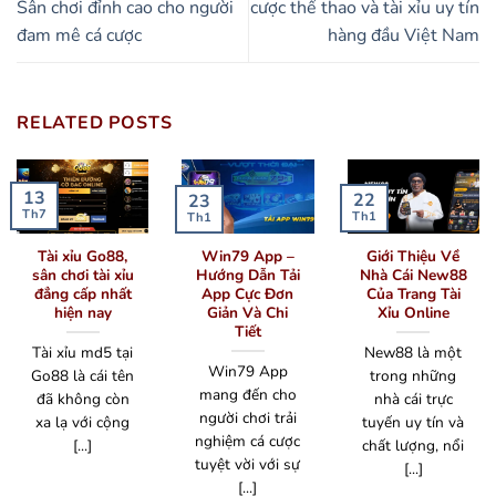
Sân chơi đỉnh cao cho người
cược thể thao và tài xỉu uy tín
đam mê cá cược
hàng đầu Việt Nam
RELATED POSTS
13
22
23
Th7
Th1
Th1
Tài xỉu Go88,
Win79 App –
Giới Thiệu Về
sân chơi tài xỉu
Hướng Dẫn Tải
Nhà Cái New88
đẳng cấp nhất
App Cực Đơn
Của Trang Tài
hiện nay
Giản Và Chi
Xỉu Online
Tiết
Tài xỉu md5 tại
New88 là một
Win79 App
Go88 là cái tên
trong những
mang đến cho
đã không còn
nhà cái trực
người chơi trải
xa lạ với cộng
tuyến uy tín và
nghiệm cá cược
[...]
chất lượng, nổi
tuyệt vời với sự
[...]
[...]