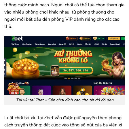
thống cược minh bạch. Người chơi có thể lựa chọn tham gia
vào nhiều phòng chơi khác nhau, từ phòng thường cho
người mới bắt đầu đến phòng VIP dành riêng cho các cao
thủ.
Tài xỉu tại Zbet – Sân chơi đỉnh cao cho tín đồ đỏ đen
Luật chơi tài xỉu tại Zbet vẫn được giữ nguyên theo phong
cách truyền thống: đặt cược vào tổng số nút của ba viên xí