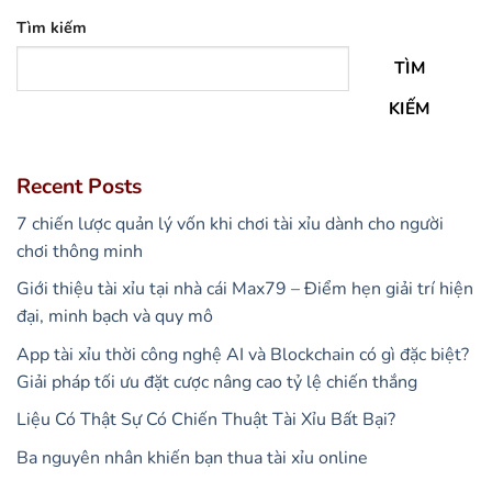
Tìm kiếm
TÌM
KIẾM
Recent Posts
7 chiến lược quản lý vốn khi chơi tài xỉu dành cho người
chơi thông minh
Giới thiệu tài xỉu tại nhà cái Max79 – Điểm hẹn giải trí hiện
đại, minh bạch và quy mô
App tài xỉu thời công nghệ AI và Blockchain có gì đặc biệt?
Giải pháp tối ưu đặt cược nâng cao tỷ lệ chiến thắng
Liệu Có Thật Sự Có Chiến Thuật Tài Xỉu Bất Bại?
Ba nguyên nhân khiến bạn thua tài xỉu online