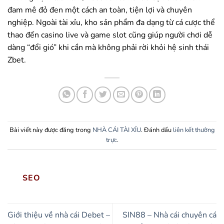
đam mê đỏ đen một cách an toàn, tiện lợi và chuyên
nghiệp. Ngoài tài xỉu, kho sản phẩm đa dạng từ cá cược thể
thao đến casino live và game slot cũng giúp người chơi dễ
dàng “đổi gió” khi cần mà không phải rời khỏi hệ sinh thái
Zbet.
Bài viết này được đăng trong
NHÀ CÁI TÀI XỈU
. Đánh dấu
liên kết thường
trực
.
SEO
Giới thiệu về nhà cái Debet –
SIN88 – Nhà cái chuyên cá