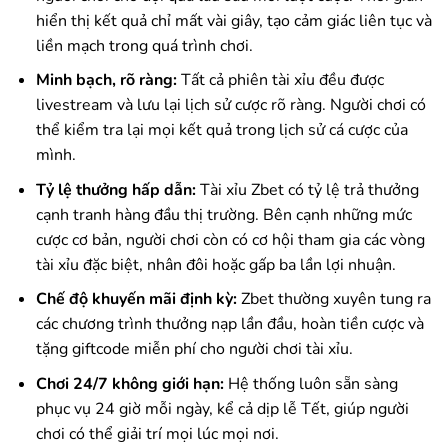
hiển thị kết quả chỉ mất vài giây, tạo cảm giác liên tục và
liền mạch trong quá trình chơi.
Minh bạch, rõ ràng:
Tất cả phiên tài xỉu đều được
livestream và lưu lại lịch sử cược rõ ràng. Người chơi có
thể kiểm tra lại mọi kết quả trong lịch sử cá cược của
mình.
Tỷ lệ thưởng hấp dẫn:
Tài xỉu Zbet có tỷ lệ trả thưởng
cạnh tranh hàng đầu thị trường. Bên cạnh những mức
cược cơ bản, người chơi còn có cơ hội tham gia các vòng
tài xỉu đặc biệt, nhân đôi hoặc gấp ba lần lợi nhuận.
Chế độ khuyến mãi định kỳ:
Zbet thường xuyên tung ra
các chương trình thưởng nạp lần đầu, hoàn tiền cược và
tặng giftcode miễn phí cho người chơi tài xỉu.
Chơi 24/7 không giới hạn:
Hệ thống luôn sẵn sàng
phục vụ 24 giờ mỗi ngày, kể cả dịp lễ Tết, giúp người
chơi có thể giải trí mọi lúc mọi nơi.