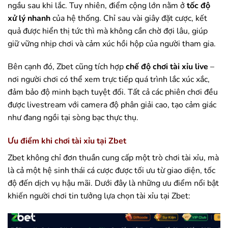
ngầu sau khi lắc. Tuy nhiên, điểm cộng lớn nằm ở
tốc độ
xử lý nhanh
của hệ thống. Chỉ sau vài giây đặt cược, kết
quả được hiển thị tức thì mà không cần chờ đợi lâu, giúp
giữ vững nhịp chơi và cảm xúc hồi hộp của người tham gia.
Bên cạnh đó, Zbet cũng tích hợp
chế độ chơi tài xỉu live
–
nơi người chơi có thể xem trực tiếp quá trình lắc xúc xắc,
đảm bảo độ minh bạch tuyệt đối. Tất cả các phiên chơi đều
được livestream với camera độ phân giải cao, tạo cảm giác
như đang ngồi tại sòng bạc thực thụ.
Ưu điểm khi chơi tài xỉu tại Zbet
Zbet không chỉ đơn thuần cung cấp một trò chơi tài xỉu, mà
là cả một hệ sinh thái cá cược được tối ưu từ giao diện, tốc
độ đến dịch vụ hậu mãi. Dưới đây là những ưu điểm nổi bật
khiến người chơi tin tưởng lựa chọn tài xỉu tại Zbet: