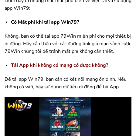
Dưới đây là những thắc mắc phổ biến về việc tải và sử dụng
app Win79:
Có Mất phí khi tải app Win79?
Không, bạn có thể tải app 79Win miễn phí cho mọi thiết bị
di động. Hãy cẩn thận với các đường link giả mạo sảnh cược
79Win chúng tôi để tránh mất phí không cần thiết.
Tải App khi không có mạng có được không?
Để tải app Win79, bạn cần có kết nối mạng ổn định. Nếu
không có wifi, hãy sử dụng dữ liệu di động để tải App.