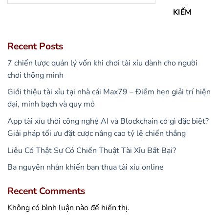
KIẾM
Recent Posts
7 chiến lược quản lý vốn khi chơi tài xỉu dành cho người
chơi thông minh
Giới thiệu tài xỉu tại nhà cái Max79 – Điểm hẹn giải trí hiện
đại, minh bạch và quy mô
App tài xỉu thời công nghệ AI và Blockchain có gì đặc biệt?
Giải pháp tối ưu đặt cược nâng cao tỷ lệ chiến thắng
Liệu Có Thật Sự Có Chiến Thuật Tài Xỉu Bất Bại?
Ba nguyên nhân khiến bạn thua tài xỉu online
Recent Comments
Không có bình luận nào để hiển thị.