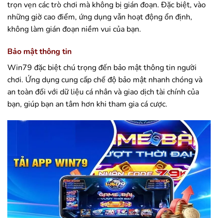
trọn vẹn các trò chơi mà không bị gián đoạn. Đặc biệt, vào
những giờ cao điểm, ứng dụng vẫn hoạt động ổn định,
không làm gián đoạn niềm vui của bạn.
Bảo mật thông tin
Win79 đặc biệt chú trọng đến bảo mật thông tin người
chơi. Ứng dụng cung cấp chế độ bảo mật nhanh chóng và
an toàn đối với dữ liệu cá nhân và giao dịch tài chính của
bạn, giúp bạn an tâm hơn khi tham gia cá cược.