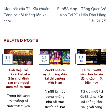
Mẹo bắt cầu Tài Xỉu chuẩn:
Fun88 App – Tổng Quan Về
Tăng cơ hội thắng lớn khi
App Tài Xỉu Hấp Dẫn Hàng
chơi
Đầu 2025
RELATED POSTS
13
14
14
Th7
Th7
Th7
Giới thiệu về
Vin88 nhà cái
Tài xỉu Go88,
nhà cái Debet –
uy tín hàng đầu
sân chơi tài xỉu
Sân chơi đỉnh
tại thị trường
đẳng cấp nhất
cao cho người
Việt Nam
hiện nay
đam mê cá cược
Vin88 là một
Tài xỉu md5 tại
Trong bối cảnh
trong những
Go88 là cái tên
thị trường cá
nhà cái trực
đã không còn
cược trực tuyến
tuyến nổi bật
xa lạ với cộng