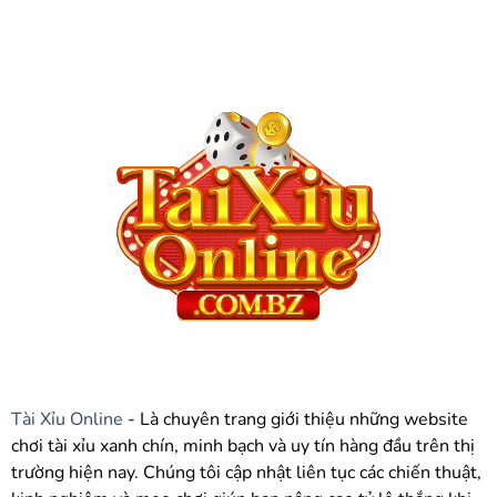
Tài Xỉu Online
- Là chuyên trang giới thiệu những website
chơi tài xỉu xanh chín, minh bạch và uy tín hàng đầu trên thị
trường hiện nay. Chúng tôi cập nhật liên tục các chiến thuật,