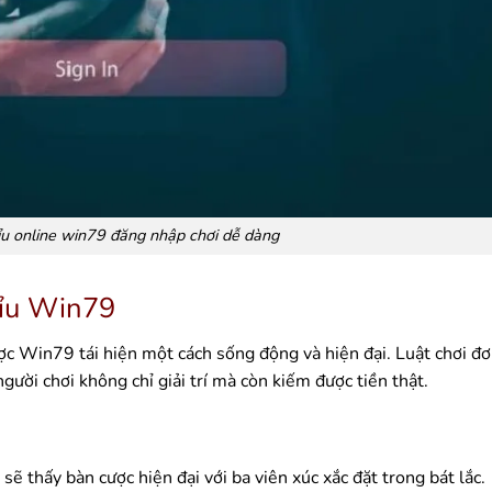
xỉu online win79 đăng nhập chơi dễ dàng
xỉu Win79
ược Win79 tái hiện một cách sống động và hiện đại. Luật chơi đ
gười chơi không chỉ giải trí mà còn kiếm được tiền thật.
ẽ thấy bàn cược hiện đại với ba viên xúc xắc đặt trong bát lắc.