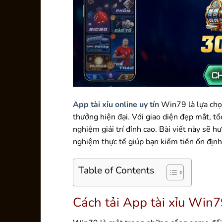
App tài xỉu online uy tín
Win79 là lựa chọn
thưởng hiện đại. Với giao diện đẹp mắt, t
nghiệm giải trí đỉnh cao. Bài viết này sẽ h
nghiệm thực tế giúp bạn kiếm tiền ổn định
Table of Contents
Cách tải App tài xỉu Win7