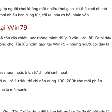
giúp người chơi không mất nhiều thời gian, có thể chơi nhanh –
hơi nhiều bàn cùng lúc, tối ưu hóa cơ hội nhân vốn.
 tại Win79
 còn cần chiến lược thông minh để “giữ vốn – ăn lời”. Dưới đây 
g chơi Tài Xỉu “cơm gạo” tại Win79 – những người coi đây là
ay mượn hoặc trích từ chi phí sinh hoạt.
Ví dụ: có 1 triệu thì chỉ nên dùng 100–200k cho mỗi phiên.
hua là mất sạch.
– Xỉu – Tài…” Việc theo dõi bảng kết quả trước đó để bắt cầu là