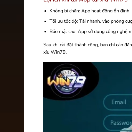
Không bị chặn: App hoạt động ổn định, 
Tối ưu tốc độ: Tải nhanh, vào phòng cượ
Bảo mật cao: App sử dụng công nghệ mã
Sau khi cài đặt thành công, bạn chỉ cần đă
xỉu Win79.