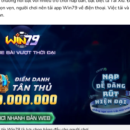
ưởng nổi bật với nhiều trò chơi hấp dẫn, đặc biệt là Tài Xỉu. 
ọn vẹn, người chơi nên tải app Win79 về điện thoại. Việc tải và 
ản.
y tín Win79 là lựa chọn hàng đầu cho người chơi