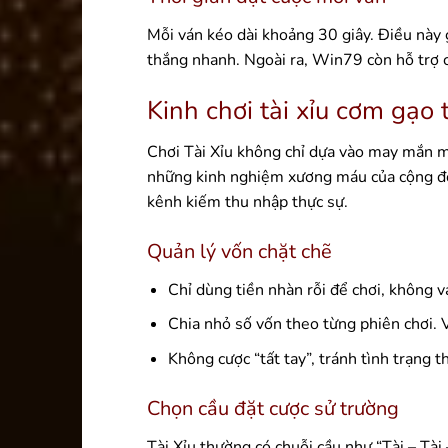
Mỗi ván kéo dài khoảng 30 giây. Điều này 
thắng nhanh. Ngoài ra, Win79 còn hỗ trợ c
Kinh chơi tài xỉu cơm gạo
Chơi Tài Xỉu không chỉ dựa vào may mắn mà
những kinh nghiệm xương máu của cộng đồn
kênh kiếm thu nhập thực sự.
Quản lý vốn chặt chẽ
Chỉ dùng tiền nhàn rỗi để chơi, không v
Chia nhỏ số vốn theo từng phiên chơi. 
Không cược “tất tay”, tránh tình trạng t
Chọn cầu đặt cược sử trường
Tài Xỉu thường có chuỗi cầu như “Tài – Tài 