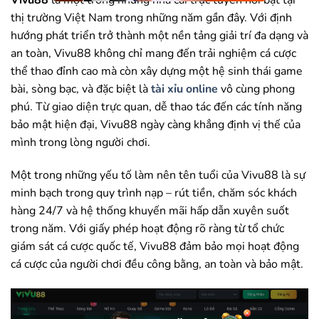
Vivu88
là một trong những nhà cái trực tuyến nổi bật tại
thị trường Việt Nam trong những năm gần đây. Với định
hướng phát triển trở thành một nền tảng giải trí đa dạng và
an toàn, Vivu88 không chỉ mang đến trải nghiệm cá cược
thể thao đỉnh cao mà còn xây dựng một hệ sinh thái game
bài, sòng bạc, và đặc biệt là
tài xỉu online
vô cùng phong
phú. Từ giao diện trực quan, dễ thao tác đến các tính năng
bảo mật hiện đại, Vivu88 ngày càng khẳng định vị thế của
mình trong lòng người chơi.
Một trong những yếu tố làm nên tên tuổi của Vivu88 là sự
minh bạch trong quy trình nạp – rút tiền, chăm sóc khách
hàng 24/7 và hệ thống khuyến mãi hấp dẫn xuyên suốt
trong năm. Với giấy phép hoạt động rõ ràng từ tổ chức
giám sát cá cược quốc tế, Vivu88 đảm bảo mọi hoạt động
cá cược của người chơi đều công bằng, an toàn và bảo mật.