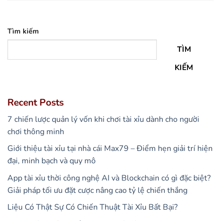
Tìm kiếm
TÌM
KIẾM
Recent Posts
7 chiến lược quản lý vốn khi chơi tài xỉu dành cho người
chơi thông minh
Giới thiệu tài xỉu tại nhà cái Max79 – Điểm hẹn giải trí hiện
đại, minh bạch và quy mô
App tài xỉu thời công nghệ AI và Blockchain có gì đặc biệt?
Giải pháp tối ưu đặt cược nâng cao tỷ lệ chiến thắng
Liệu Có Thật Sự Có Chiến Thuật Tài Xỉu Bất Bại?