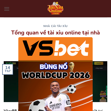
Bỏ
qua
nội
dung
NHÀ CÁI TÀI XỈU
Tổng quan về tài xỉu online tại nhà
cái Vivu88
×
ĐĂNG VÀO
14/07/2025
BỞI
SEO
14
Th7