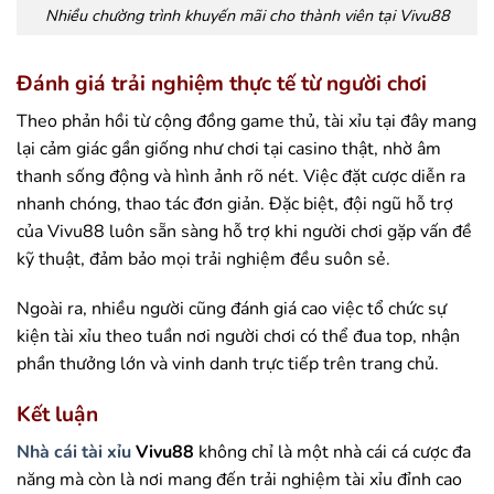
Nhiều chường trình khuyến mãi cho thành viên tại Vivu88
Đánh giá trải nghiệm thực tế từ người chơi
Theo phản hồi từ cộng đồng game thủ, tài xỉu tại đây mang
lại cảm giác
gần giống như chơi tại casino thật
, nhờ âm
thanh sống động và hình ảnh rõ nét. Việc đặt cược diễn ra
nhanh chóng, thao tác đơn giản. Đặc biệt, đội ngũ hỗ trợ
của Vivu88 luôn sẵn sàng hỗ trợ khi người chơi gặp vấn đề
kỹ thuật, đảm bảo mọi trải nghiệm đều suôn sẻ.
Ngoài ra, nhiều người cũng đánh giá cao việc tổ chức sự
kiện tài xỉu theo tuần nơi người chơi có thể đua top, nhận
phần thưởng lớn và vinh danh trực tiếp trên trang chủ.
Kết luận
Nhà cái tài xỉu
Vivu88
không chỉ là một nhà cái cá cược đa
năng mà còn là nơi mang đến trải nghiệm tài xỉu đỉnh cao