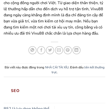
cho cộng đồng người chơi Việt. Từ giao diện thân thiện, tỷ
lệ thưởng hấp dẫn cho đến dịch vụ hỗ trợ tận tình, Vivu88
đang ngày càng khẳng định mình là địa chỉ đáng tin cậy để
bạn vừa giải trí, vừa tìm kiếm cơ hội may mắn. Nếu bạn
đang tìm kiếm một nơi chơi tài xỉu uy tín, công bằng và có
nhiều ưu đãi thì Vivu88 chắc chắn là lựa chọn hàng đầu.
Bài viết này được đăng trong
NHÀ CÁI TÀI XỈU
. Đánh dấu
liên kết thường
trực
.
SEO
B52 là lựa chọn không thể