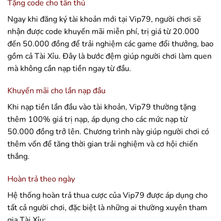
Tặng code cho tân thủ
Ngay khi đăng ký tài khoản mới tại Vip79, người chơi sẽ
nhận được code khuyến mãi miễn phí, trị giá từ 20.000
đến 50.000 đồng để trải nghiệm các game đổi thưởng, bao
gồm cả Tài Xỉu. Đây là bước đệm giúp người chơi làm quen
mà không cần nạp tiền ngay từ đầu.
Khuyến mãi cho lần nạp đầu
Khi nạp tiền lần đầu vào tài khoản, Vip79 thường tặng
thêm 100% giá trị nạp, áp dụng cho các mức nạp từ
50.000 đồng trở lên. Chương trình này giúp người chơi có
thêm vốn để tăng thời gian trải nghiệm và cơ hội chiến
thắng.
Hoàn trả theo ngày
Hệ thống hoàn trả thua cược của Vip79 được áp dụng cho
tất cả người chơi, đặc biệt là những ai thường xuyên tham
gia Tài Xỉu: