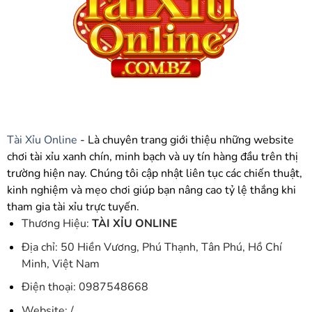
Tài Xỉu Online
- Là chuyên trang giới thiệu những website
chơi tài xỉu xanh chín, minh bạch và uy tín hàng đầu trên thị
trường hiện nay. Chúng tôi cập nhật liên tục các chiến thuật,
kinh nghiệm và mẹo chơi giúp bạn nâng cao tỷ lệ thắng khi
tham gia tài xỉu trực tuyến.
Thương Hiệu:
TÀI XỈU ONLINE
Địa chỉ: 50 Hiền Vương, Phú Thạnh, Tân Phú, Hồ Chí
Minh, Việt Nam
Điện thoại: 0987548668
Website: /