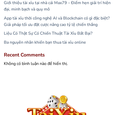
Giới thiệu tài xỉu tại nhà cái Max79 – Điểm hẹn giải trí hiện
đại, minh bạch và quy mô
App tài xỉu thời công nghệ AI và Blockchain có gì đặc biệt?
Giải pháp tối ưu đặt cược nâng cao tỷ lệ chiến thắng
Liệu Có Thật Sự Có Chiến Thuật Tài Xỉu Bất Bại?
Ba nguyên nhân khiến bạn thua tài xỉu online
Recent Comments
Không có bình luận nào để hiển thị.