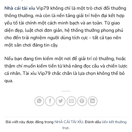
Nhà cái tài xỉu
Vip79 không chỉ là một trò chơi đổi thưởng
thông thường, mà còn là nền tảng giải trí hiện đại kết hợp
yếu tố tài chính một cách minh bạch và an toàn. Từ giao
diện đẹp, luật chơi đơn giản, hệ thống thưởng phong phú
cho đến trải nghiệm người dùng tích cực – tất cả tạo nên
một sân chơi đáng tin cậy.
Nếu bạn đang tìm kiếm một nơi để giải trí có thưởng, hoặc
thậm chí muốn kiếm tiền từ khả năng đọc cầu và chiến lược
cá nhân, Tài xỉu Vip79 chắc chắn là lựa chọn không thể bỏ
qua.
Bài viết này được đăng trong
NHÀ CÁI TÀI XỈU
. Đánh dấu
liên kết thường
trực
.