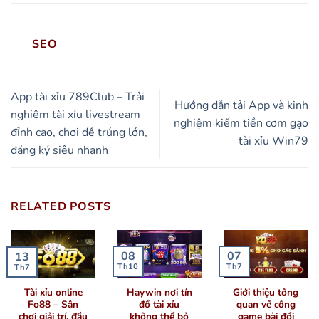
SEO
App tài xỉu 789Club – Trải
Hướng dẫn tải App và kinh
nghiệm tài xỉu livestream
nghiệm kiếm tiền cơm gạo
đỉnh cao, chơi dễ trúng lớn,
tài xỉu Win79
đăng ký siêu nhanh
RELATED POSTS
08
07
13
Th10
Th7
Th7
Tài xỉu online
Haywin nơi tín
Giới thiệu tổng
Fo88 – Sân
đồ tài xỉu
quan về cổng
chơi giải trí, đầu
không thể bỏ
game bài đổi