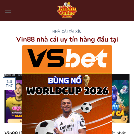
Bỏ
qua
nội
dung
NHÀ CÁI TÀI XỈU
Vin88 nhà cái uy tín hàng đầu tại
thị trường Việt Nam
×
ĐĂNG VÀO
14/07/2025
BỞI
SEO
14
Th7
Vin88
là một trong những nhà cái trực tuyến nổi bật nhất