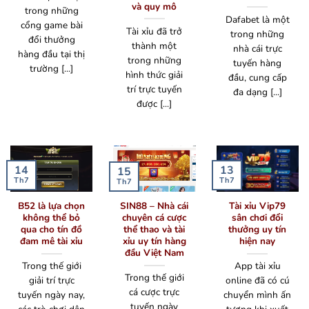
và quy mô
trong những
Dafabet là một
cổng game bài
Tài xỉu đã trở
trong những
đổi thưởng
thành một
nhà cái trực
hàng đầu tại thị
trong những
tuyến hàng
trường [...]
hình thức giải
đầu, cung cấp
trí trực tuyến
đa dạng [...]
được [...]
14
13
15
Th7
Th7
Th7
B52 là lựa chọn
SIN88 – Nhà cái
Tài xỉu Vip79
không thể bỏ
chuyên cá cược
sân chơi đổi
qua cho tín đồ
thể thao và tài
thưởng uy tín
đam mê tài xỉu
xỉu uy tín hàng
hiện nay
đầu Việt Nam
Trong thế giới
App tài xỉu
Trong thế giới
giải trí trực
online đã có cú
cá cược trực
tuyến ngày nay,
chuyển mình ấn
tuyến ngày