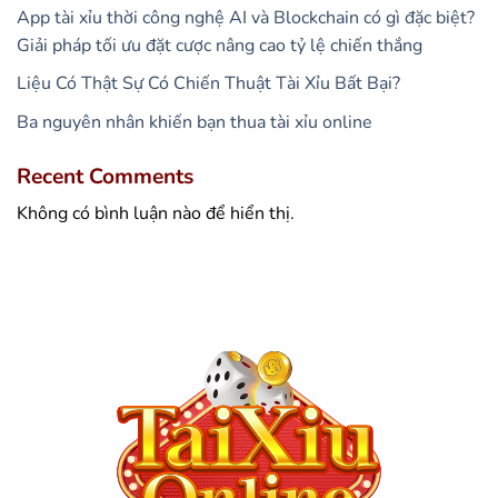
App tài xỉu thời công nghệ AI và Blockchain có gì đặc biệt?
Giải pháp tối ưu đặt cược nâng cao tỷ lệ chiến thắng
Liệu Có Thật Sự Có Chiến Thuật Tài Xỉu Bất Bại?
Ba nguyên nhân khiến bạn thua tài xỉu online
Recent Comments
Không có bình luận nào để hiển thị.