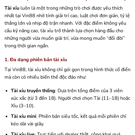
Tài xỉu
luôn là một trong những trò chơi được yêu thích
nhất tại Vin88 nhờ tính giải trí cao, luật chơi đơn giản, tỷ lệ
thắng lớn và nhịp độ trận nhanh. Với đặc điểm không yêu
cầu kỹ năng cao, tài xỉu trở thành lựa chọn hàng đầu cho
những người vừa muốn giải trí, vừa mong muốn “đổi đời”
trong thời gian ngắn.
1. Đa dạng phiên bản tài xỉu
Tại Vin88, tài xỉu không chỉ gói gọn trong hình thức cổ điển
mà còn có nhiều biến thể độc đáo như:
Tài xỉu truyền thống
: Dựa trên tổng điểm của 3 viên
xúc xắc (từ 3 đến 18). Người chơi chọn Tài (11–18) hoặc
Xỉu (3–10).
Tài xỉu mini
: Phiên bản siêu tốc, kết quả mỗi phiên chỉ
kéo dài vài giây.
Tài xỉu live
: Trực tiếp với dealer thật, công khai quá