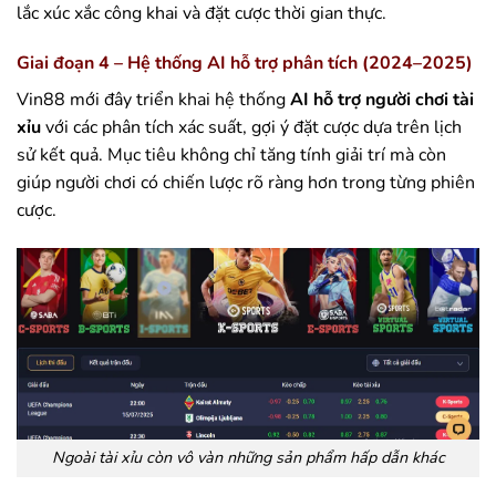
lắc xúc xắc công khai và đặt cược thời gian thực.
Giai đoạn 4 – Hệ thống AI hỗ trợ phân tích (2024–2025)
Vin88 mới đây triển khai hệ thống
AI hỗ trợ người chơi tài
xỉu
với các phân tích xác suất, gợi ý đặt cược dựa trên lịch
sử kết quả. Mục tiêu không chỉ tăng tính giải trí mà còn
giúp người chơi có chiến lược rõ ràng hơn trong từng phiên
cược.
Ngoài tài xỉu còn vô vàn những sản phẩm hấp dẫn khác