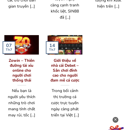
các trò chơi dân
tượng khi xuất
càng cạnh tranh
gian truyền [...]
hiện trên [...]
khốc liệt, SIN88
đã [...]
07
14
Th7
Th7
Zowin – Thiên
Giới thiệu về
đường tài xỉu
nhà cái Debet –
online cho
Sân chơi đỉnh
người chơi
cao cho người
thống thái
đam mê cá cược
Nếu bạn là
Trong bối cảnh
người yêu thích
thị trường cá
những trò chơi
cược trực tuyến
mang tính chất
ngày càng phát
may rủi, tốc [...]
triển tại Việt [...]
✕