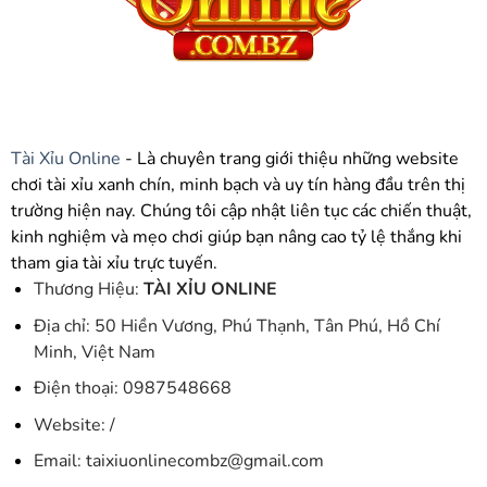
Tài Xỉu Online
- Là chuyên trang giới thiệu những website
chơi tài xỉu xanh chín, minh bạch và uy tín hàng đầu trên thị
trường hiện nay. Chúng tôi cập nhật liên tục các chiến thuật,
kinh nghiệm và mẹo chơi giúp bạn nâng cao tỷ lệ thắng khi
tham gia tài xỉu trực tuyến.
Thương Hiệu:
TÀI XỈU ONLINE
Địa chỉ: 50 Hiền Vương, Phú Thạnh, Tân Phú, Hồ Chí
Minh, Việt Nam
Điện thoại: 0987548668
Website: /
Email:
taixiuonlinecombz@gmail.com