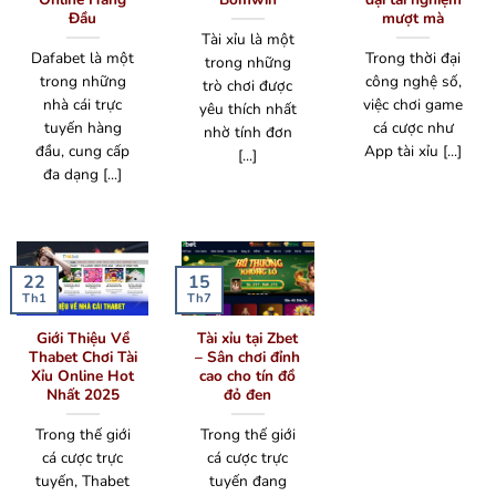
Đầu
mượt mà
Tài xỉu là một
Dafabet là một
Trong thời đại
trong những
trong những
công nghệ số,
trò chơi được
nhà cái trực
việc chơi game
yêu thích nhất
tuyến hàng
cá cược như
nhờ tính đơn
đầu, cung cấp
App tài xỉu [...]
[...]
đa dạng [...]
22
15
Th1
Th7
Giới Thiệu Về
Tài xỉu tại Zbet
Thabet Chơi Tài
– Sân chơi đỉnh
Xỉu Online Hot
cao cho tín đồ
Nhất 2025
đỏ đen
Trong thế giới
Trong thế giới
cá cược trực
cá cược trực
tuyến, Thabet
tuyến đang