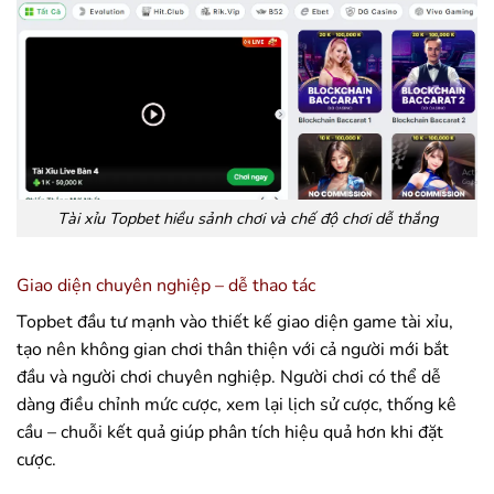
Tài xỉu Topbet hiều sảnh chơi và chế độ chơi dễ thắng
Giao diện chuyên nghiệp – dễ thao tác
Topbet đầu tư mạnh vào thiết kế giao diện game tài xỉu,
tạo nên không gian chơi thân thiện với cả người mới bắt
đầu và người chơi chuyên nghiệp. Người chơi có thể dễ
dàng điều chỉnh mức cược, xem lại lịch sử cược, thống kê
cầu – chuỗi kết quả giúp phân tích hiệu quả hơn khi đặt
cược.