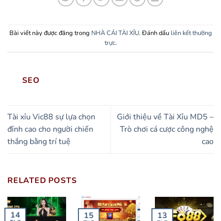
Bài viết này được đăng trong
NHÀ CÁI TÀI XỈU
. Đánh dấu
liên kết thường
trực
.
SEO
Tài xỉu Vic88 sự lựa chọn
Giới thiệu về Tài Xỉu MD5 –
đỉnh cao cho người chiến
Trò chơi cá cược công nghệ
thắng bằng trí tuệ
cao
RELATED POSTS
14
13
15