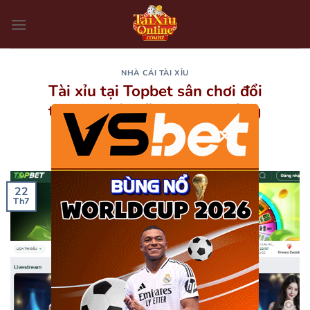
Bỏ
qua
nội
dung
NHÀ CÁI TÀI XỈU
Tài xỉu tại Topbet sân chơi đổi
thưởng hấp dẫn và công bằng
×
ĐĂNG VÀO
22/07/2025
BỞI
SEO
22
Th7