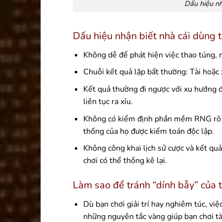
Dấu hiệu nh
Dấu hiệu nhận biết nhà cái dùng t
Không dễ để phát hiện việc thao túng, 
Chuỗi kết quả lặp bất thường: Tài hoặc x
Kết quả thường đi ngược với xu hướng đặ
liên tục ra xỉu.
Không có kiểm định phần mềm RNG rõ rà
thống của họ được kiểm toán độc lập.
Không công khai lịch sử cược và kết quả
chơi có thể thống kê lại.
Làm sao để tránh “dính bẫy” của t
Dù bạn chơi giải trí hay nghiêm túc, việc
những nguyên tắc vàng giúp bạn chơi tà