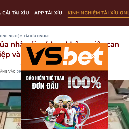
 CÁI TÀI XỈU
APP TÀI XỈU
KINH NGHIỆM TÀI XỈU ON
KINH NGHIỆM TÀI XỈU ONLINE
của nhà cái, có hay không việc can
×
iệp vào kết quả?
ĂNG VÀO
09/05/2025
BỞI
SEO