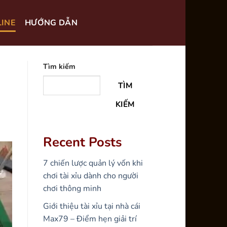
LINE
HƯỚNG DẪN
Tìm kiếm
TÌM
KIẾM
Recent Posts
7 chiến lược quản lý vốn khi
chơi tài xỉu dành cho người
chơi thông minh
Giới thiệu tài xỉu tại nhà cái
Max79 – Điểm hẹn giải trí