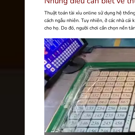
Những điều cần biết về thu
Thuật toán tài xỉu online sử dụng hệ th
cách ngẫu nhiên. Tuy nhiên, ở các nhà cái 
cho họ. Do đó, người chơi cần chọn nền tản