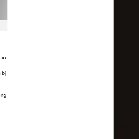
tạo
 bị
ống
n