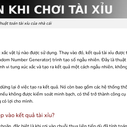
huật toán tài xỉu của nhà cái
xắc vật lý nào được sử dụng. Thay vào đó, kết quả tài xỉu được 
andom Number Generator) trình tạo số ngẫu nhiên. Đây là thuật
 vi tung xúc xắc và tạo ra kết quả một cách ngẫu nhiên, không
 dừng lại ở việc tạo ra kết quả. Nó còn bao gồm các hệ thống th
i, nếu không được kiểm soát minh bạch, có thể trở thành công cụ
 có lợi cho mình.
p vào kết quả tài xỉu?
hoăn, đặc biệt là khi rơi vào chuỗi thua liên tiếp dù đã tính toá