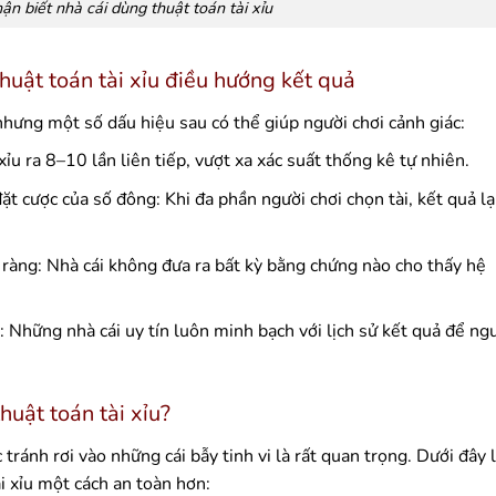
ận biết nhà cái dùng thuật toán tài xỉu
huật toán tài xỉu điều hướng kết quả
nhưng một số dấu hiệu sau có thể giúp người chơi cảnh giác:
ỉu ra 8–10 lần liên tiếp, vượt xa xác suất thống kê tự nhiên.
t cược của số đông: Khi đa phần người chơi chọn tài, kết quả lạ
ng: Nhà cái không đưa ra bất kỳ bằng chứng nào cho thấy hệ
: Những nhà cái uy tín luôn minh bạch với lịch sử kết quả để ng
huật toán tài xỉu?
 tránh rơi vào những cái bẫy tinh vi là rất quan trọng. Dưới đây 
i xỉu một cách an toàn hơn: