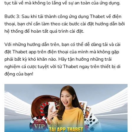
tục tải về mà không lo lắng về sự an toàn của ứng dụng.
Bước 3: Sau khi tải thành công ứng dụng Thabet về điện
thoại, bạn chỉ cần làm theo các bước cài đặt hướng dẫn bởi
hệ thống để hoàn tất quá trình cài đặt.
Với những hướng dẫn trên, bạn có thể dễ dàng tải và cài
đặt Thabet app trên điện thoại của mình mà không gặp
phải bất kỳ khó khăn nào. Hãy tận hưởng những trải
nghiệm cá cược tuyệt vời từ Thabet ngay trên thiết bị di
động của bạn!