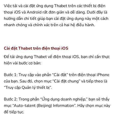
Việc tải và cài đặt ứng dụng Thabet trên các thiết bị điện
thoại iOS và Android rất đơn giản và dễ dàng. Dưới đây là
hướng dẫn chi tiết giúp bạn cài đặt ứng dụng này một cách
nhanh chóng và chính xác trên cả hai hệ điều hành.
Cài đặt Thabet trên điện thoại iOS
Để tải ứng dụng Thabet về điện thoại iOS, bạn chỉ cần thực
hiện vài bước cơ bản:
Bước 1: Truy cập vào phần “Cài đặt” trên điện thoại iPhone
của bạn. Sau đó, chọn mục “Cài đặt chung” và tiếp theo là
“Truy cập Quản lý thiết bị”.
Bước 2: Trong phần “Ứng dụng doanh nghiệp,” bạn sẽ thấy
mục “Auto-talent (Beijing) Information”. Hãy chọn mục này
để tiếp tục.