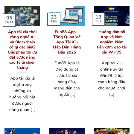
23
13
05
Th1
Th7
Th11
App tài xỉu thời
Fun88 App –
Hướng dẫn tải
công nghệ AI
Tổng Quan Về
App và kinh
và Blockchain
App Tài Xỉu
nghiệm kiếm
có gì đặc biệt?
Hấp Dẫn Hàng
tiền cơm gạo tài
Giải pháp tối ưu
Đầu 2025
xỉu Win79
đặt cược nâng
cao tỷ lệ chiến
Fun88 App là
App tài xỉu
thắng
ứng dụng cá
online uy tín
cược tài xỉu
Win79 là lựa
App tài xỉu là
hàng đầu,
chọn hàng đầu
một trong
mang đến cho
cho người chơi
những xu
người [...]
[...]
hướng nổi bật
được người
dùng quan [...]