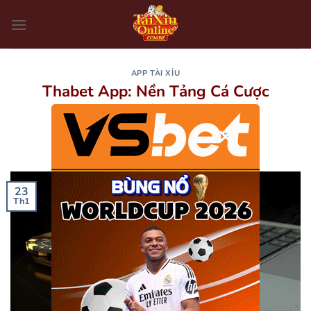
Bỏ
qua
nội
dung
APP TÀI XỈU
Thabet App: Nền Tảng Cá Cược
Trực Tuyến Hấp Dẫn
×
ĐĂNG VÀO
23/01/2025
BỞI
SEO
23
Th1