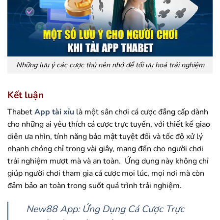
Những lưu ý các cược thủ nên nhớ để tối ưu hoá trải nghiệm
Kết luận
Thabet
App tài xỉu
là một sân chơi cá cược đẳng cấp dành
cho những ai yêu thích cá cược trực tuyến, với thiết kế giao
diện ưa nhìn, tính năng bảo mật tuyệt đối và tốc độ xử lý
nhanh chóng chỉ trong vài giây, mang đến cho người chơi
trải nghiệm mượt mà và an toàn. Ứng dụng này không chỉ
giúp người chơi tham gia cá cược mọi lúc, mọi nơi mà còn
đảm bảo an toàn trong suốt quá trình trải nghiệm.
New88 App: Ứng Dụng Cá Cược Trực