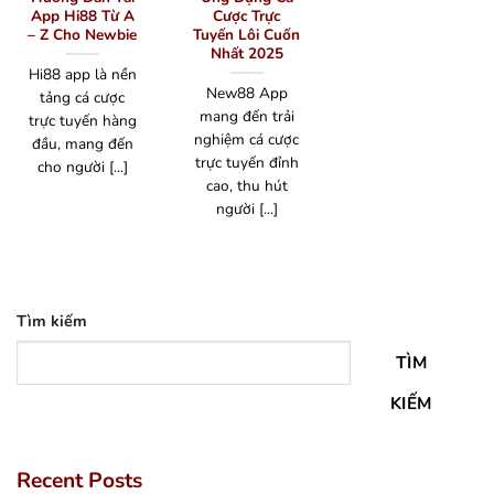
App Hi88 Từ A
Cược Trực
– Z Cho Newbie
Tuyến Lôi Cuốn
Nhất 2025
Hi88 app là nền
New88 App
tảng cá cược
mang đến trải
trực tuyến hàng
nghiệm cá cược
đầu, mang đến
trực tuyến đỉnh
cho người [...]
cao, thu hút
người [...]
Tìm kiếm
TÌM
KIẾM
Recent Posts