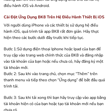
điều hành iOS và Android.
Cài Đặt Ứng Dụng BK8 Trên Hệ Điều Hành Thiết Bị iOS
Với người dùng iPhone và các thiết bị sử dụng hệ điều
hành iOS, quá trình tải app BK8 rất đơn giản. Hãy thực
hiện theo các bước dưới đây trước khi tiếp tục.
Bước 1:Sử dụng điện thoại Iphone hoặc Ipad của bạn để
truy cập vào trang web chính thức của BK8 và đăng nhập
vào tài khoản của bạn hoặc nếu chưa có, hãy đăng ký một
tài khoản mới.
Bước 2: Sau khi vào trang chủ, chọn mục “Thêm” trên
thanh menu và tiếp theo chọn “Ứng dụng” để bắt đầu quá
trình tải.
Bước 3: Sau khi tải xong thì bạn hãy truy cập vào app bằng
tài khoản hiện có của bạn hoặc tạo tài khoản mới nếu bạn
chưa có.