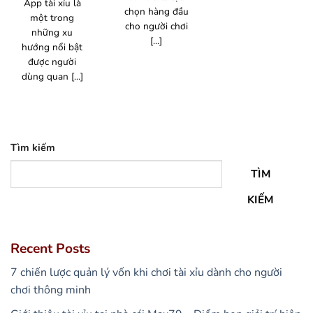
App tài xỉu là
chọn hàng đầu
một trong
cho người chơi
những xu
[...]
hướng nổi bật
được người
dùng quan [...]
Tìm kiếm
TÌM
KIẾM
Recent Posts
7 chiến lược quản lý vốn khi chơi tài xỉu dành cho người
chơi thông minh