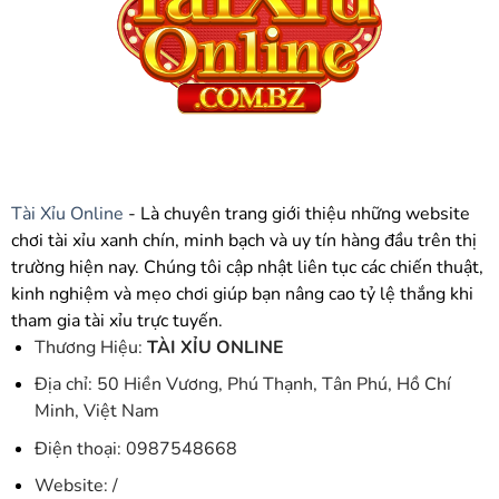
Tài Xỉu Online
- Là chuyên trang giới thiệu những website
chơi tài xỉu xanh chín, minh bạch và uy tín hàng đầu trên thị
trường hiện nay. Chúng tôi cập nhật liên tục các chiến thuật,
kinh nghiệm và mẹo chơi giúp bạn nâng cao tỷ lệ thắng khi
tham gia tài xỉu trực tuyến.
Thương Hiệu:
TÀI XỈU ONLINE
Địa chỉ: 50 Hiền Vương, Phú Thạnh, Tân Phú, Hồ Chí
Minh, Việt Nam
Điện thoại: 0987548668
Website: /