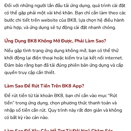
Đối với những người lần đầu tải ứng dụng, quá trình cài đặt
có thể gặp phải một vài khó khăn. Bạn chỉ cần làm theo các
bước chi tiết trên website của BK8, lựa chọn hệ điều hành
phù hợp, và ứng dụng sẽ tự động cài đặt nhanh chóng.
Ứng Dụng BK8 Không Mở Được, Phải Làm Sao?
Nếu gặp tình trạng ứng dụng không mở, bạn có thể thử
khởi động lại điện thoại hoặc kiểm tra lại kết nối internet.
Đảm bảo rằng bạn đã tải đúng phiên bản ứng dụng và cấp
quyền truy cập cần thiết.
Làm Sao Để Rút Tiền Trên BK8 App?
Để rút tiền từ tài khoản BK8, bạn chỉ cần vào mục “Rút
tiền” trong ứng dụng, chọn phương thức thanh toán và
nhập số tiền cần rút. Quy trình này rất đơn giản và không
có bất kỳ rào cản nào.
Làm Sao Để Yêu Cầu Hỗ Trợ Từ Đội Ngũ Chăm Sóc