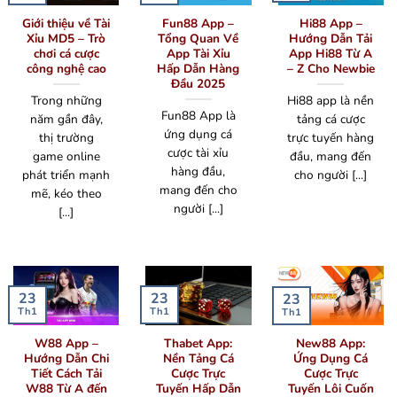
Giới thiệu về Tài
Fun88 App –
Hi88 App –
Xỉu MD5 – Trò
Tổng Quan Về
Hướng Dẫn Tải
chơi cá cược
App Tài Xỉu
App Hi88 Từ A
công nghệ cao
Hấp Dẫn Hàng
– Z Cho Newbie
Đầu 2025
Trong những
Hi88 app là nền
Fun88 App là
năm gần đây,
tảng cá cược
ứng dụng cá
thị trường
trực tuyến hàng
cược tài xỉu
game online
đầu, mang đến
hàng đầu,
phát triển mạnh
cho người [...]
mang đến cho
mẽ, kéo theo
người [...]
[...]
23
23
23
Th1
Th1
Th1
W88 App –
Thabet App:
New88 App:
Hướng Dẫn Chi
Nền Tảng Cá
Ứng Dụng Cá
Tiết Cách Tải
Cược Trực
Cược Trực
W88 Từ A đến
Tuyến Hấp Dẫn
Tuyến Lôi Cuốn