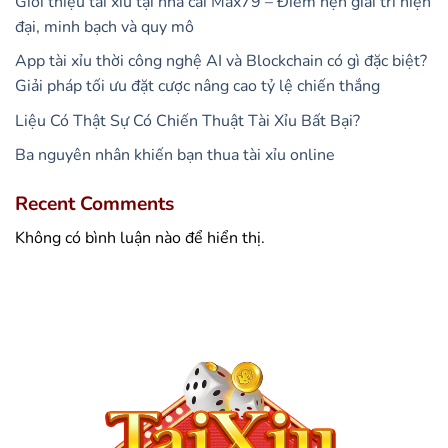
Giới thiệu tài xỉu tại nhà cái Max79 – Điểm hẹn giải trí hiện
đại, minh bạch và quy mô
App tài xỉu thời công nghệ AI và Blockchain có gì đặc biệt?
Giải pháp tối ưu đặt cược nâng cao tỷ lệ chiến thắng
Liệu Có Thật Sự Có Chiến Thuật Tài Xỉu Bất Bại?
Ba nguyên nhân khiến bạn thua tài xỉu online
Recent Comments
Không có bình luận nào để hiển thị.