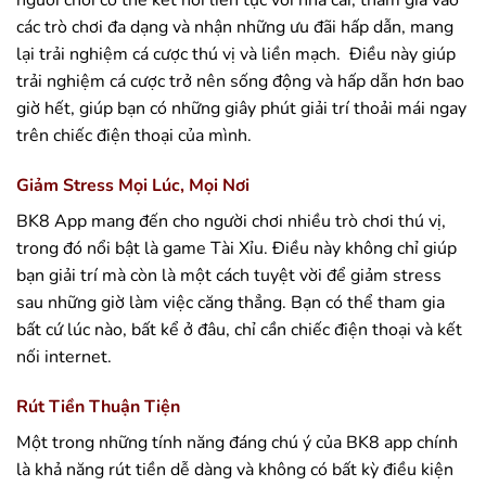
người chơi có thể kết nối liên tục với nhà cái, tham gia vào
các trò chơi đa dạng và nhận những ưu đãi hấp dẫn, mang
lại trải nghiệm cá cược thú vị và liền mạch. Điều này giúp
trải nghiệm cá cược trở nên sống động và hấp dẫn hơn bao
giờ hết, giúp bạn có những giây phút giải trí thoải mái ngay
trên chiếc điện thoại của mình.
Giảm Stress Mọi Lúc, Mọi Nơi
BK8 App mang đến cho người chơi nhiều trò chơi thú vị,
trong đó nổi bật là game Tài Xỉu. Điều này không chỉ giúp
bạn giải trí mà còn là một cách tuyệt vời để giảm stress
sau những giờ làm việc căng thẳng. Bạn có thể tham gia
bất cứ lúc nào, bất kể ở đâu, chỉ cần chiếc điện thoại và kết
nối internet.
Rút Tiền Thuận Tiện
Một trong những tính năng đáng chú ý của BK8 app chính
là khả năng rút tiền dễ dàng và không có bất kỳ điều kiện