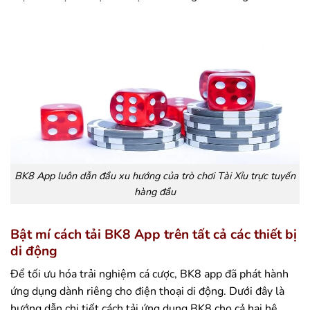
BK8 App luôn dẫn đầu xu hướng của trò chơi Tài Xỉu trực tuyến
hàng đầu
Bật mí cách tải BK8 App trên tất cả các thiết bị
di động
Để tối ưu hóa trải nghiệm cá cược, BK8 app đã phát hành
ứng dụng dành riêng cho điện thoại di động. Dưới đây là
hướng dẫn chi tiết cách tải ứng dụng BK8 cho cả hai hệ