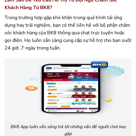
Khách Hàng Từ BK8?
Trong trường hợp gặp khó khăn trong quá trình tải ứng
dụng hay trải nghiệm, bạn có thể liên hệ với bộ phận chăm
sóc khách hàng của BK8 thông qua chat trực tuyến hoặc
gọi điện. Họ luôn sẵn sàng cung cấp sự hỗ trợ cho bạn suốt
24 giờ, 7 ngày trong tuần.
BK8 App luôn sẵn sàng trả lời những vấn đề người chơi hay
gặp