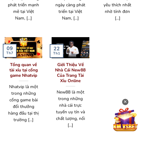
phát triển mạnh
ngày càng phát
yêu thích nhất
mẽ tại Việt
triển tại Việt
nhờ tính đơn
Nam, [...]
Nam, [...]
[...]
09
22
Th7
Th1
Tổng quan về
Giới Thiệu Về
tài xỉu tại cổng
Nhà Cái New88
game Nhatvip
Của Trang Tài
Xỉu Online
Nhatvip là một
New88 là một
trong những
trong những
cổng game bài
✕
nhà cái trực
đổi thưởng
tuyến uy tín và
hàng đầu tại thị
chất lượng, nổi
trường [...]
[...]