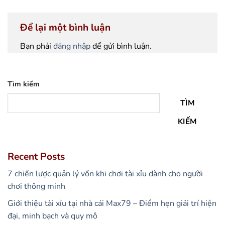
Để lại một bình luận
Bạn phải
đăng nhập
để gửi bình luận.
Tìm kiếm
TÌM
KIẾM
Recent Posts
7 chiến lược quản lý vốn khi chơi tài xỉu dành cho người
chơi thông minh
Giới thiệu tài xỉu tại nhà cái Max79 – Điểm hẹn giải trí hiện
đại, minh bạch và quy mô