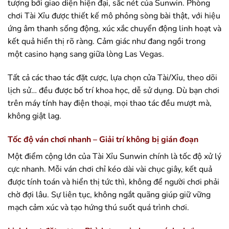
tượng bởi giao diện hiện đại, sắc nét của Sunwin. Phòng
chơi Tài Xỉu được thiết kế mô phỏng sòng bài thật, với hiệu
ứng âm thanh sống động, xúc xắc chuyển động linh hoạt và
kết quả hiển thị rõ ràng. Cảm giác như đang ngồi trong
một casino hạng sang giữa lòng Las Vegas.
Tất cả các thao tác đặt cược, lựa chọn cửa Tài/Xỉu, theo dõi
lịch sử… đều được bố trí khoa học, dễ sử dụng. Dù bạn chơi
trên máy tính hay điện thoại, mọi thao tác đều mượt mà,
không giật lag.
Tốc độ ván chơi nhanh – Giải trí không bị gián đoạn
Một điểm cộng lớn của Tài Xỉu Sunwin chính là tốc độ xử lý
cực nhanh. Mỗi ván chơi chỉ kéo dài vài chục giây, kết quả
được tính toán và hiển thị tức thì, không để người chơi phải
chờ đợi lâu. Sự liên tục, không ngắt quãng giúp giữ vững
mạch cảm xúc và tạo hứng thú suốt quá trình chơi.