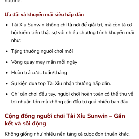
hotline.
Ưu đãi và khuyến mãi siêu hấp dẫn
Tài Xỉu Sunwin không chỉ là nơi để giải trí, mà còn là cơ
hội kiếm tiền thật sự với nhiều chương trình khuyến mãi
như:
Tặng thưởng người chơi mới
Vòng quay may mắn mỗi ngày
Hoàn trả cược tuần/tháng
Sự kiện đua top Tài Xỉu nhận thưởng hấp dẫn.
Chỉ cần chơi đều tay, người chơi hoàn toàn có thể thu về
lợi nhuận lớn mà không cần đầu tư quá nhiều ban đầu.
Cộng đồng người chơi Tài Xỉu Sunwin – Gắn
kết và sôi động
Không giống như nhiều nền tảng cá cược đơn thuần khác,