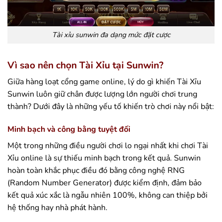
Tài xỉu sunwin đa dạng mức đặt cược
Vì sao nên chọn Tài Xỉu tại Sunwin?
Giữa hàng loạt cổng game online, lý do gì khiến Tài Xỉu
Sunwin luôn giữ chân được lượng lớn người chơi trung
thành? Dưới đây là những yếu tố khiến trò chơi này nổi bật:
Minh bạch và công bằng tuyệt đối
Một trong những điều người chơi lo ngại nhất khi chơi Tài
Xỉu online là sự thiếu minh bạch trong kết quả. Sunwin
hoàn toàn khắc phục điều đó bằng công nghệ RNG
(Random Number Generator) được kiểm định, đảm bảo
kết quả xúc xắc là ngẫu nhiên 100%, không can thiệp bởi
hệ thống hay nhà phát hành.