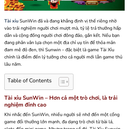
Tài xỉu
SunWin đã và đang khẳng định vị thế riêng nhờ
vào trải nghiệm người chơi mượt mà, tỷ lệ trả thưởng hấp
dẫn và cộng đồng người chơi đông đảo, gắn kết. Nếu bạn
đang phân vân lựa chọn một địa chỉ uy tín để thỏa mãn
đam mê đỏ đen, thì Sunwin – đặc biệt là game Tài Xỉu
chính là điểm đến lý tưởng cho cả người mới lẫn game thủ
lâu năm.
Table of Contents
Tài xỉu SunWin – Hơn cả một trò chơi, là trải
nghiệm đỉnh cao
Khi nhắc đến SunWin, nhiều người sẽ nhớ đến một cổng
game đổi thưởng lớn mạnh, đa dạng trò chơi từ bài lá,
slots đến mini game. Nhưng trong số đó, Tài Xỉu Sunwin