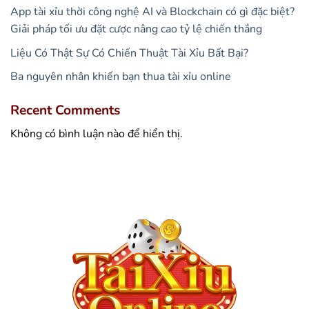
App tài xỉu thời công nghệ AI và Blockchain có gì đặc biệt?
Giải pháp tối ưu đặt cược nâng cao tỷ lệ chiến thắng
Liệu Có Thật Sự Có Chiến Thuật Tài Xỉu Bất Bại?
Ba nguyên nhân khiến bạn thua tài xỉu online
Recent Comments
Không có bình luận nào để hiển thị.