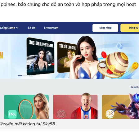
lippines, bảo chứng cho độ an toàn và hợp pháp trong mọi hoạt
Khuyến mãi khủng tại Sky88