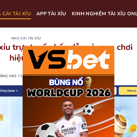
 CÁI TÀI XỈU
APP TÀI XỈU
KINH NGHIỆM TÀI XỈU ON
NHÀ CÁI TÀI XỈU
 xỉu trực tuyến hấp dẫn và mẹo chơi
×
hiệu quả
ĂNG VÀO
15/07/2025
BỞI
SEO