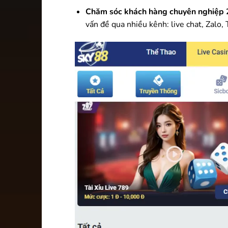
Chăm sóc khách hàng chuyên nghiệp 
vấn đề qua nhiều kênh: live chat, Zalo,