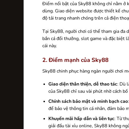
Điểm nổi bật của Sky88 không chỉ nằm ở kh
dùng. Giao diện website được thiết kế chu
độ tải trang nhanh chóng trên cả điện thoạ
Tại Sky88, người chơi có thể tham gia đa d
bắn cá đổi thưởng, slot game và đặc biệt l
cái này.
2. Điểm mạnh của Sky88
Sky88 chinh phục hàng ngàn người chơi mỗ
Giao diện thân thiện, dễ thao tác
: Dù 
của Sky88 chỉ sau vài phút nhờ cách bố t
Chính sách bảo mật và minh bạch cao
để bảo vệ thông tin cá nhân, đảm bảo mọi
Khuyến mãi hấp dẫn và liên tục
: Từ th
giải đấu tài xỉu online, Sky88 không ngừ