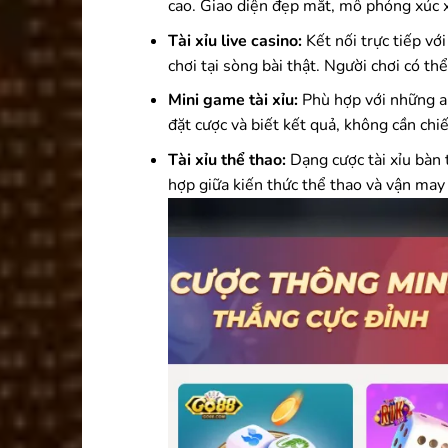
cao. Giao diện đẹp mắt, mô phỏng xúc 
Tài xỉu live casino:
Kết nối trực tiếp vớ
chơi tại sòng bài thật. Người chơi có t
Mini game tài xỉu:
Phù hợp với những ai 
đặt cược và biết kết quả, không cần chi
Tài xỉu thể thao:
Dạng cược tài xỉu bàn 
hợp giữa kiến thức thể thao và vận may