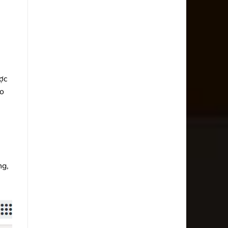
ợc
ảo
ng,