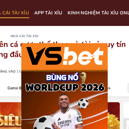
 CÁI TÀI XỈU
APP TÀI XỈU
KINH NGHIỆM TÀI XỈU ON
NHÀ CÁI TÀI XỈU
n cá cược thể thao và tài xỉu uy tín
×
ng đầu Việt Nam
ĂNG VÀO
15/07/2025
BỞI
SEO