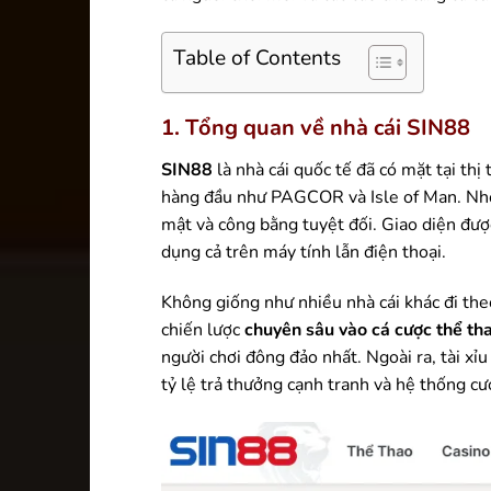
Table of Contents
1. Tổng quan về nhà cái SIN88
SIN88
là nhà cái quốc tế đã có mặt tại thị
hàng đầu như PAGCOR và Isle of Man. Nhờ
mật và công bằng tuyệt đối. Giao diện được
dụng cả trên máy tính lẫn điện thoại.
Không giống như nhiều nhà cái khác đi th
chiến lược
chuyên sâu vào cá cược thể th
người chơi đông đảo nhất. Ngoài ra, tài xỉ
tỷ lệ trả thưởng cạnh tranh và hệ thống c