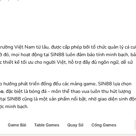
 trường Việt Nam từ lâu, được cấp phép bởi tổ chức quản lý cá cư
 đó, mọi hoạt động tại SIN88 luôn đảm bảo tính minh bạch, b
 thiết kế tối ưu cho người Việt, hỗ trợ đầy đủ ngôn ngữ, dễ sử
eo hướng phát triển đồng đều các mảng game, SIN88 lựa chọn
ao
, đặc biệt là bóng đá – môn thể thao vua luôn thu hút lượng
u tại SIN88 cũng là một sản phẩm nổi bật, nhờ giao diện sinh độ
ược minh bạch.