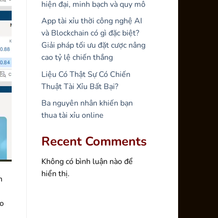
hiện đại, minh bạch và quy mô
App tài xỉu thời công nghệ AI
và Blockchain có gì đặc biệt?
Giải pháp tối ưu đặt cược nâng
cao tỷ lệ chiến thắng
Liệu Có Thật Sự Có Chiến
Thuật Tài Xỉu Bất Bại?
Ba nguyên nhân khiến bạn
thua tài xỉu online
Recent Comments
Không có bình luận nào để
hiển thị.
n
ho