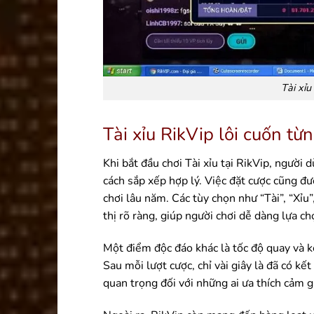
Tài xỉu
Tài xỉu RikVip lôi cuốn từ
Khi bắt đầu chơi Tài xỉu tại RikVip, người 
cách sắp xếp hợp lý. Việc đặt cược cũng đ
chơi lâu năm. Các tùy chọn như “Tài”, “Xỉu
thị rõ ràng, giúp người chơi dễ dàng lựa c
Một điểm độc đáo khác là tốc độ quay và kế
Sau mỗi lượt cược, chỉ vài giây là đã có kế
quan trọng đối với những ai ưa thích cảm g