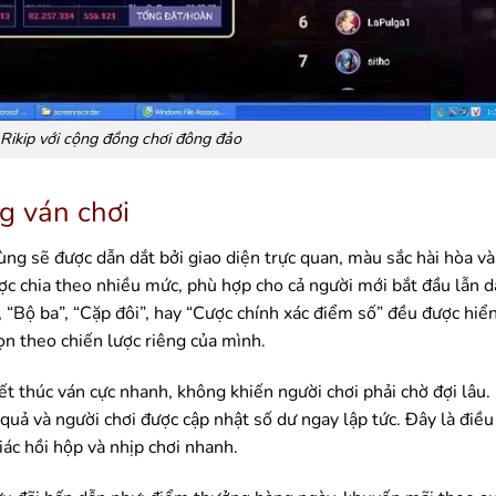
 Rikip với cộng đồng chơi đông đảo
ng ván chơi
dùng sẽ được dẫn dắt bởi giao diện trực quan, màu sắc hài hòa và
ược chia theo nhiều mức, phù hợp cho cả người mới bắt đầu lẫn 
”, “Bộ ba”, “Cặp đôi”, hay “Cược chính xác điểm số” đều được hiể
họn theo chiến lược riêng của mình.
t thúc ván cực nhanh, không khiến người chơi phải chờ đợi lâu.
t quả và người chơi được cập nhật số dư ngay lập tức. Đây là điều
iác hồi hộp và nhịp chơi nhanh.