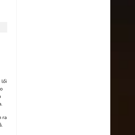
 lối
ảo
n
a.
 ra
ả.