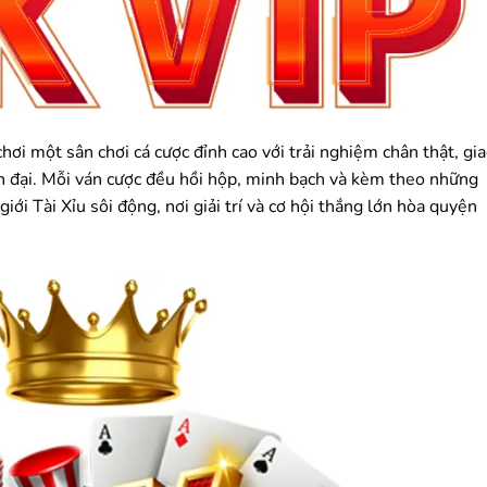
ơi một sân chơi cá cược đỉnh cao với trải nghiệm chân thật, gi
n đại. Mỗi ván cược đều hồi hộp, minh bạch và kèm theo những
i Tài Xỉu sôi động, nơi giải trí và cơ hội thắng lớn hòa quyện