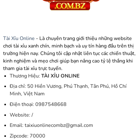
Tài Xỉu Online
- Là chuyên trang giới thiệu những website
chơi tài xỉu xanh chín, minh bạch và uy tín hàng đầu trên thị
trường hiện nay. Chúng tôi cập nhật liên tục các chiến thuật,
kinh nghiệm và mẹo chơi giúp bạn nâng cao tỷ lệ thắng khi
tham gia tài xỉu trực tuyến.
Thương Hiệu:
TÀI XỈU ONLINE
Địa chỉ: 50 Hiền Vương, Phú Thạnh, Tân Phú, Hồ Chí
Minh, Việt Nam
Điện thoại: 0987548668
Website: /
Email:
taixiuonlinecombz@gmail.com
Zipcode: 70000