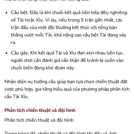
Cầu bệt: Đây là khi chuỗi kết quả liên tiếp đều nghiêng
về Tài hoặc Xỉu. Ví dụ, nếu trong 5 trận gần nhất, các
trận đấu của một đội thường kết thúc với tổng bàn
thắng vượt mốc Tài, khả năng cao cầu bệt Tài đang xảy
ra.
Cầu gãy: Khi kết quả Tài và Xỉu đan xen nhau liên tục,
người chơi cần đánh giá cẩn thận để tránh bị cuốn vào
chuỗi biến động khó đoán này.
Nhận diện xu hướng cầu giúp bạn lựa chọn chiến thuật đặt
cược phù hợp, gia tăng hiệu quả của phương pháp phân tích
cầu Tài Xỉu.
Phân tích chiến thuật và đội hình
Phân tích chiến thuật và đội hình
Trong bóng đá, chiến thuật và đội hình thi đấu có ảnh