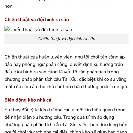
hơn.
Chiến thuật và đội hình ra sân
Chiến thuật và đội hình ra sân
Chiến thuật của huấn luyện viên, như lối chơi tấn công áp
đảo hay phòng ngự phản công, quyết định xu hướng trận
đấu. Đội hình ra sân cũng là yếu tố cần phân tích trong
phương pháp phân tích cầu Tài Xỉu, đặc biệt khi có sự vắng
mặt của các cầu thủ chủ chốt do chấn thương hoặc treo giò.
Biến động kèo nhà cái
Sự thay đổi tỷ lệ kèo từ nhà cái là một tín hiệu quan trọng
để nhận diện xu hướng cầu. Trong quá trình áp dụng
phương pháp phân tích cầu Tài Xỉu, việc theo dõi dòng tiền
người chơi và cách nhà cái điều chỉnh kèo sẽ giúp bạn đánh