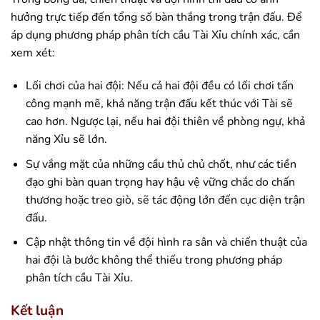
hưởng trực tiếp đến tổng số bàn thắng trong trận đấu. Để
áp dụng phương pháp phân tích cầu Tài Xỉu chính xác, cần
xem xét:
Lối chơi của hai đội: Nếu cả hai đội đều có lối chơi tấn
công mạnh mẽ, khả năng trận đấu kết thúc với Tài sẽ
cao hơn. Ngược lại, nếu hai đội thiên về phòng ngự, khả
năng Xỉu sẽ lớn.
Sự vắng mặt của những cầu thủ chủ chốt, như các tiền
đạo ghi bàn quan trọng hay hậu vệ vững chắc do chấn
thương hoặc treo giò, sẽ tác động lớn đến cục diện trận
đấu.
Cập nhật thông tin về đội hình ra sân và chiến thuật của
hai đội là bước không thể thiếu trong phương pháp
phân tích cầu Tài Xỉu.
Kết luận