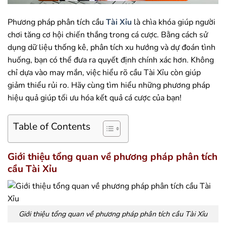
Phương pháp phân tích cầu
Tài Xỉu
là chìa khóa giúp người
chơi tăng cơ hội chiến thắng trong cá cược. Bằng cách sử
dụng dữ liệu thống kê, phân tích xu hướng và dự đoán tình
huống, bạn có thể đưa ra quyết định chính xác hơn. Không
chỉ dựa vào may mắn, việc hiểu rõ cầu Tài Xỉu còn giúp
giảm thiểu rủi ro. Hãy cùng tìm hiểu những phương pháp
hiệu quả giúp tối ưu hóa kết quả cá cược của bạn!
Table of Contents
Giới thiệu tổng quan về phương pháp phân tích
cầu Tài Xỉu
Giới thiệu tổng quan về phương pháp phân tích cầu Tài Xỉu