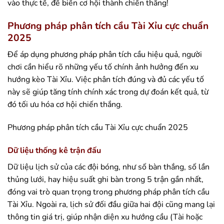
vào thực tế, để biến cơ hội thành chiến thắng!
Phương pháp phân tích cầu Tài Xỉu cực chuẩn
2025
Để áp dụng phương pháp phân tích cầu hiệu quả, người
chơi cần hiểu rõ những yếu tố chính ảnh hưởng đến xu
hướng kèo Tài Xỉu. Việc phân tích đúng và đủ các yếu tố
này sẽ giúp tăng tính chính xác trong dự đoán kết quả, từ
đó tối ưu hóa cơ hội chiến thắng.
Phương pháp phân tích cầu Tài Xỉu cực chuẩn 2025
Dữ liệu thống kê trận đấu
Dữ liệu lịch sử của các đội bóng, như số bàn thắng, số lần
thủng lưới, hay hiệu suất ghi bàn trong 5 trận gần nhất,
đóng vai trò quan trọng trong phương pháp phân tích cầu
Tài Xỉu. Ngoài ra, lịch sử đối đầu giữa hai đội cũng mang lại
thông tin giá trị, giúp nhận diện xu hướng cầu (Tài hoặc