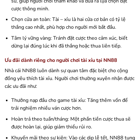
sử, giúp người chơi tham khảo và đưa ra lựa chọn đặt
cược thông minh.
Chọn cửa an toàn: Tài – xỉu là hai cửa cơ bản có tỷ lệ
thắng cao nhất, phù hợp cho người mới bắt đầu.
Tâm lý vững vàng: Tránh đặt cược theo cảm xúc, biết
dừng lại đúng lúc khi đã thắng hoặc thua liên tiếp.
Ưu đãi dành riêng cho người chơi tài xỉu tại NN88
Nhà cái NN88 luôn dành sự quan tâm đặc biệt cho cộng
đồng yêu thích tài xỉu. Người chơi thường xuyên nhận được
các ưu đãi như:
Thưởng nạp đầu cho game tài xỉu: Tăng thêm vốn để
trải nghiệm nhiều ván cược hơn.
Hoàn trả theo tuần/tháng: Một phần tiền cược thua sẽ
được hoàn lại, giúp giảm thiểu rủi ro.
Khuyến mãi theo sự kiện: Vào các dịp lễ tết, NN88 tung