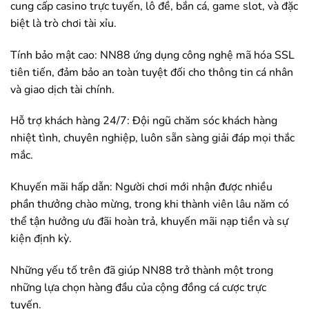
cung cấp casino trực tuyến, lô đề, bắn cá, game slot, và đặc
biệt là trò chơi tài xỉu.
Tính bảo mật cao: NN88 ứng dụng công nghệ mã hóa SSL
tiên tiến, đảm bảo an toàn tuyệt đối cho thông tin cá nhân
và giao dịch tài chính.
Hỗ trợ khách hàng 24/7: Đội ngũ chăm sóc khách hàng
nhiệt tình, chuyên nghiệp, luôn sẵn sàng giải đáp mọi thắc
mắc.
Khuyến mãi hấp dẫn: Người chơi mới nhận được nhiều
phần thưởng chào mừng, trong khi thành viên lâu năm có
thể tận hưởng ưu đãi hoàn trả, khuyến mãi nạp tiền và sự
kiện định kỳ.
Những yếu tố trên đã giúp NN88 trở thành một trong
những lựa chọn hàng đầu của cộng đồng cá cược trực
tuyến.