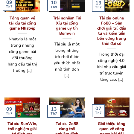
09
10
13
Th7
Th9
Th7
Tổng quan về
Trải nghiệm Tài
Tài xỉu online
tài xỉu tại cổng
Xỉu tại cổng
Fo88 – Sân
game Nhatvip
game uy tín
chơi giải trí, đầu
Bomwin
tư và kiếm tiền
bền vững trong
Nhatvip là một
thời đại số
Tài xỉu là một
trong những
trong những
cổng game bài
Trong thời đại
trò chơi được
đổi thưởng
công nghệ 4.0,
yêu thích nhất
hàng đầu tại thị
khi nhu cầu giải
nhờ tính đơn
trường [...]
trí trực tuyến
[...]
tăng cao, [...]
07
09
13
Th7
Th7
Th7
Tài xỉu SunWin,
Tài xỉu Zo88
Giới thiệu tổng
trải nghiệm giải
cùng trải
quan về cổng
trí đỉnh cao
nghiệm đỉnh
game bài đổi