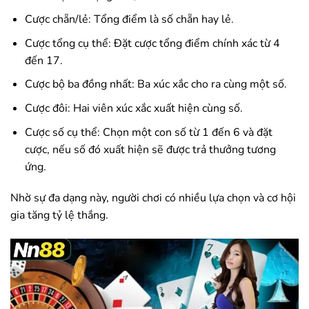
Cược chẵn/lẻ: Tổng điểm là số chẵn hay lẻ.
Cược tổng cụ thể: Đặt cược tổng điểm chính xác từ 4
đến 17.
Cược bộ ba đồng nhất: Ba xúc xắc cho ra cùng một số.
Cược đôi: Hai viên xúc xắc xuất hiện cùng số.
Cược số cụ thể: Chọn một con số từ 1 đến 6 và đặt
cược, nếu số đó xuất hiện sẽ được trả thưởng tương
ứng.
Nhờ sự đa dạng này, người chơi có nhiều lựa chọn và cơ hội
gia tăng tỷ lệ thắng.