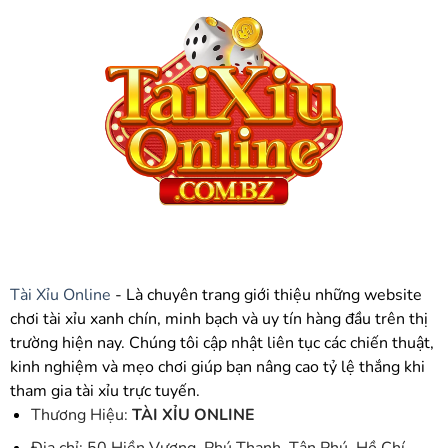
Tài Xỉu Online
- Là chuyên trang giới thiệu những website
chơi tài xỉu xanh chín, minh bạch và uy tín hàng đầu trên thị
trường hiện nay. Chúng tôi cập nhật liên tục các chiến thuật,
kinh nghiệm và mẹo chơi giúp bạn nâng cao tỷ lệ thắng khi
tham gia tài xỉu trực tuyến.
Thương Hiệu:
TÀI XỈU ONLINE