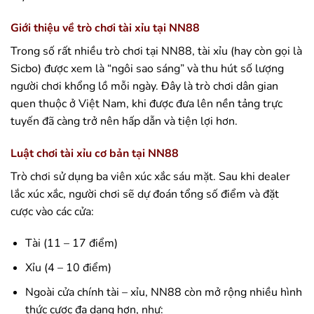
Giới thiệu về trò chơi tài xỉu tại NN88
Trong số rất nhiều trò chơi tại NN88, tài xỉu (hay còn gọi là
Sicbo) được xem là “ngôi sao sáng” và thu hút số lượng
người chơi khổng lồ mỗi ngày. Đây là trò chơi dân gian
quen thuộc ở Việt Nam, khi được đưa lên nền tảng trực
tuyến đã càng trở nên hấp dẫn và tiện lợi hơn.
Luật chơi tài xỉu cơ bản tại NN88
Trò chơi sử dụng ba viên xúc xắc sáu mặt. Sau khi dealer
lắc xúc xắc, người chơi sẽ dự đoán tổng số điểm và đặt
cược vào các cửa:
Tài (11 – 17 điểm)
Xỉu (4 – 10 điểm)
Ngoài cửa chính tài – xỉu, NN88 còn mở rộng nhiều hình
thức cược đa dạng hơn, như: