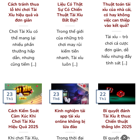
Cách tránh thua
Liệu Có Thật
Thuật toán tài
lỗ khi chơi Tài
Sự Có Chiến
xỉu của nhà cái,
Xỉu hiệu quả và
Thuật Tài Xỉu
có hay không
đơn giản
Bất Bại?
việc can thiệp
vào kết quả?
Chơi Tài Xỉu có
Trong thế giới
Tài xỉu – trò
thể mang lại
của những trò
chơi cá cược
nhiều phần
chơi may rủi
đơn giản, dễ
thưởng hấp
kiếm tiền
hiểu nhưng đầy
dẫn, nhưng
nhanh, Tài xỉu
tính sát [...]
cũng tiềm [...]
luôn [...]
23
23
22
Th1
Th6
Th1
Cách Kiểm Soát
Kinh nghiệm tải
Bí quyết đánh
Cảm Xúc Khi
app tài xỉu
Tài Xỉu ít thua:
Chơi Tài Xỉu
online không bị
Chiến thuật
Hiệu Quả 2025
lừa đảo
thắng lớn 2025
✕
Khi chơi Tài Xỉu,
Trong thời đại
Bí quyết đánh