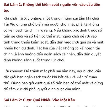
Sai Lầm 1: Không thể kiểm soát nguồn vốn vào cầu liên
tục
Khi chơi Tài Xỉu online, một trong những sai lầm khi chơi
Tài Xỉu online phổ biến mà người chơi mắc phải là không
có kế hoạch tài chính rõ ràng. Nếu không xác định trước số
tiền sẽ chơi và số tiền có thể mất, người chơi dễ rơi vào
tình trạng thiếu kiểm soát, dẫn đến việc chơi quá đà và mất
nhiều hơn dự định. Tác hại của việc không có kế hoạch tài
chính là ảnh hưởng đến ngân sách cá nhân, dẫn đến quyết
định không sáng suốt trong lúc chơi.
Lời khuyên: Để tránh mắc phải sai lầm này, người chơi cần
đặt giới hạn ngân sách trước khi bắt đầu và kiên trì tuân
thủ. Đừng bao giờ vượt quá số tiền bạn có thể mất và đừng
để cảm xúc chi phối quyết định cược của mình.
Sai Lầm 2: Cược Quá Nhiều Vào Một Kèo