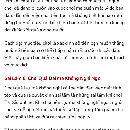
lầm khi chơi Tài Xỉu online. Khi không có mục tiêu, người
chơi dễ dàng bị cuốn vào cuộc chơi mà quên mất lý do ban
đầu, dẫn đến việc chơi liên tục mà không biết khi nào nên
dừng lại. Điều này có thể khiến bạn mất hết tiền mà không
đạt được kết quả mong muốn.
Cách đặt mục tiêu chơi là xác định số tiền bạn muốn thắng
hoặc số tiền bạn có thể chấp nhận mất trước khi bắt đầu.
Việc này giúp bạn kiểm soát tốt hơn và tránh chơi một cách
vô mục đích.
Sai Lầm 6: Chơi Quá Dài mà Không Nghỉ Ngơi
Chơi quá lâu mà không nghỉ có thể dẫn đến việc mất tỉnh
táo và đưa ra quyết định sai lầm là những sai lầm khi chơi
Tài Xỉu online. Khi chơi liên tục mà không nghỉ ngơi, người
chơi sẽ dễ bị mệt mỏi và thiếu sự tập trung, làm giảm khả
năng phân tích và đưa ra chiến lược hợp lý.