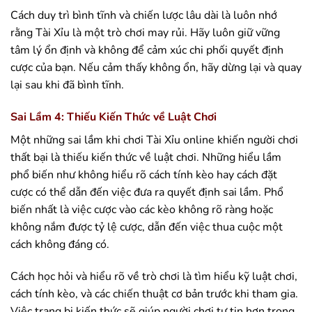
Cách duy trì bình tĩnh và chiến lược lâu dài là luôn nhớ
rằng Tài Xỉu là một trò chơi may rủi. Hãy luôn giữ vững
tâm lý ổn định và không để cảm xúc chi phối quyết định
cược của bạn. Nếu cảm thấy không ổn, hãy dừng lại và quay
lại sau khi đã bình tĩnh.
Sai Lầm 4: Thiếu Kiến Thức về Luật Chơi
Một những sai lầm khi chơi Tài Xỉu online khiến người chơi
thất bại là thiếu kiến thức về luật chơi. Những hiểu lầm
phổ biến như không hiểu rõ cách tính kèo hay cách đặt
cược có thể dẫn đến việc đưa ra quyết định sai lầm. Phổ
biến nhất là việc cược vào các kèo không rõ ràng hoặc
không nắm được tỷ lệ cược, dẫn đến việc thua cuộc một
cách không đáng có.
Cách học hỏi và hiểu rõ về trò chơi là tìm hiểu kỹ luật chơi,
cách tính kèo, và các chiến thuật cơ bản trước khi tham gia.
Việc trang bị kiến thức sẽ giúp người chơi tự tin hơn trong