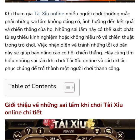
Khi tham gia
Tài Xỉu online
nhiều người chơi thường mắc
phải những sai lầm không đáng có, ảnh hưởng đến kết quả
và chiến thắng của họ. Những sai lầm này có thể xuất phát
từ sự thiếu kinh nghiệm hoặc không hiểu rõ về chiến thuật
trong trò chơi. Việc nhận diện và tránh những lỗi cơ bản
này sẽ giúp bạn nâng cao cơ hội chiến thắng. Hãy cùng tìm
hiểu những sai lầm khi chơi Tài Xỉu online và cách khắc
phục chúng để trở thành một người chơi thành công.
Table of Contents
Giới thiệu về những sai lầm khi chơi Tài Xỉu
online chi tiết