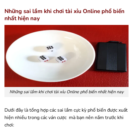
Những sai lầm khi chơi tài xỉu Online phổ biến
nhất hiện nay
Những sai lầm khi chơi tài xỉu Online phổ biến nhất hiện nay
Dưới đây là tổng hợp các sai lầm cực kỳ phổ biến được xuất
hiện nhiều trong các ván cược mà bạn nên nắm trước khi
chơi: