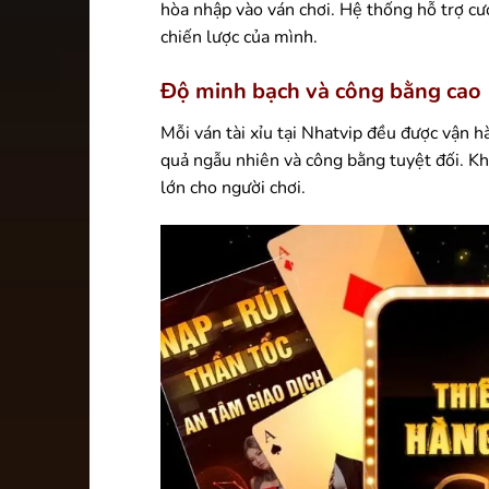
hòa nhập vào ván chơi. Hệ thống hỗ trợ cượ
chiến lược của mình.
Độ minh bạch và công bằng cao
Mỗi ván tài xỉu tại Nhatvip đều được vậ
quả ngẫu nhiên và công bằng tuyệt đối. Khô
lớn cho người chơi.