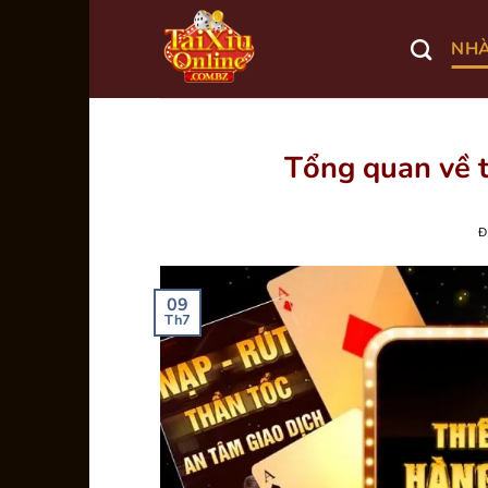
Bỏ
qua
NHÀ
nội
dung
Tổng quan về t
Đ
09
Th7