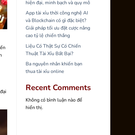
hiện đại, minh bạch và quy mô
App tài xỉu thời công nghệ AI
và Blockchain có gì đặc biệt?
Giải pháp tối ưu đặt cược nâng
cao tỷ lệ chiến thắng
Liệu Có Thật Sự Có Chiến
yến
Thuật Tài Xỉu Bất Bại?
n
Ba nguyên nhân khiến bạn
thua tài xỉu online
Recent Comments
đại
Không có bình luận nào để
hiển thị.