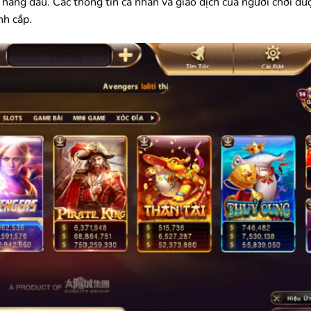
hàng đầu. Các thông tin cá nhân và giao dịch của người chơi đư
nh cắp.