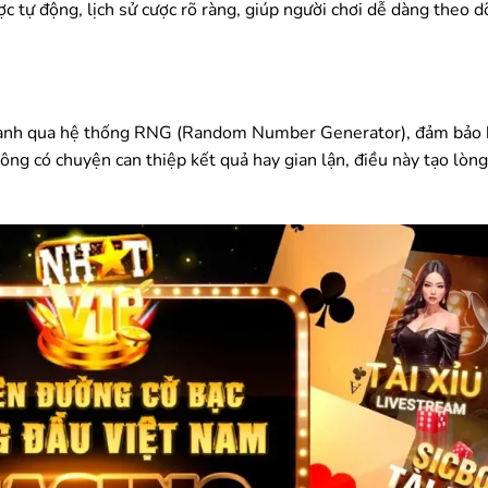
c tự động, lịch sử cược rõ ràng, giúp người chơi dễ dàng theo d
n hành qua hệ thống RNG (Random Number Generator), đảm bảo 
ng có chuyện can thiệp kết quả hay gian lận, điều này tạo lòng