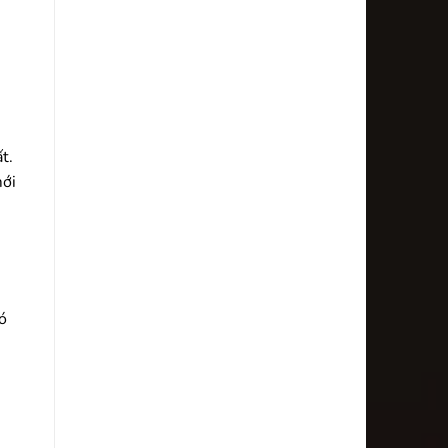
t.
mới
ó