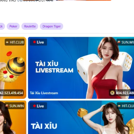
ĂNG VÀO
06/11/2025
BỞI
SEO