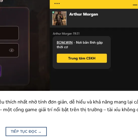
êu thích nhất nhờ tính đơn giản, dễ hiểu và khả năng mang lại 
ột cổng game giải trí nổi bật trên thị trường – tài xỉu không 
TIẾP TỤC ĐỌC
→