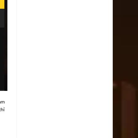
cảm
chỉ