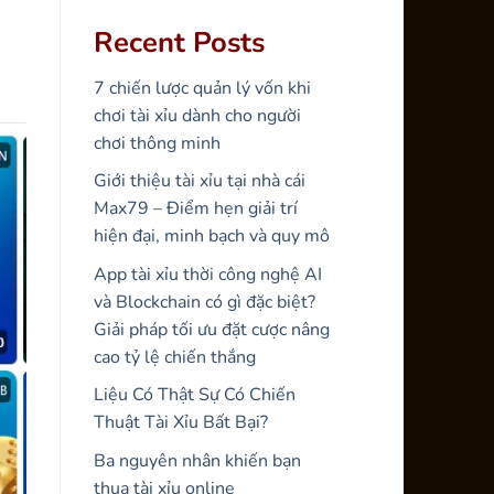
Recent Posts
7 chiến lược quản lý vốn khi
chơi tài xỉu dành cho người
chơi thông minh
Giới thiệu tài xỉu tại nhà cái
Max79 – Điểm hẹn giải trí
hiện đại, minh bạch và quy mô
App tài xỉu thời công nghệ AI
và Blockchain có gì đặc biệt?
Giải pháp tối ưu đặt cược nâng
cao tỷ lệ chiến thắng
Liệu Có Thật Sự Có Chiến
Thuật Tài Xỉu Bất Bại?
Ba nguyên nhân khiến bạn
thua tài xỉu online