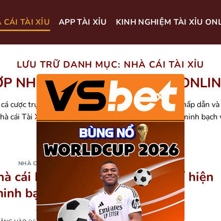
 CÁI TÀI XỈU
APP TÀI XỈU
KINH NGHIỆM TÀI XỈU ON
LƯU TRỮ DANH MỤC:
NHÀ CÁI TÀI XỈU
ỮNG NHÀ CÁI TÀI XỈU ONLINE
×
cá cược trực tuyến uy tín, chuyên về trò chơi Tài Xỉu hấp dẫn và 
à cái Tài Xỉu mang đến trải nghiệm giải trí an toàn, minh bạch
kịch tính và may mắn.
NHÀ CÁI TÀI XỈU
nhà cái Max79 – Điểm hẹn giải trí hiện
minh bạch và quy mô