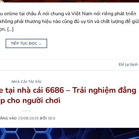
u online tại châu Á nói chung và Việt Nam nói riêng phát triển
không phải thương hiệu nào cũng đủ uy tín và chất lượng để giữ
ọn, […]
TIẾP TỤC ĐỌC
→
Để lại bình
NHÀ CÁI TÀI XỈU
ne tại nhà cái 6686 – Trải nghiệm đẳng
p cho người chơi
ĂNG VÀO
20/08/2025
BỞI
SEO