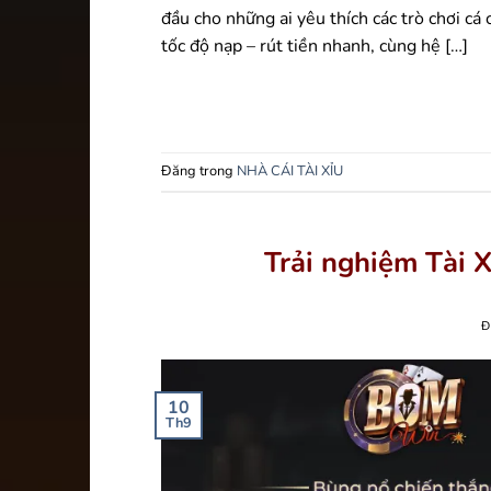
đầu cho những ai yêu thích các trò chơi cá c
tốc độ nạp – rút tiền nhanh, cùng hệ […]
Đăng trong
NHÀ CÁI TÀI XỈU
Trải nghiệm Tài 
Đ
10
Th9