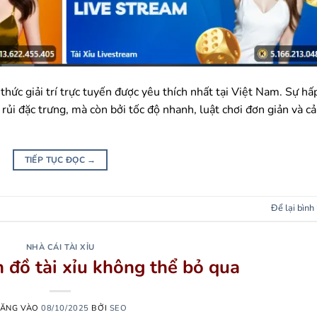
thức giải trí trực tuyến được yêu thích nhất tại Việt Nam. Sự hấ
 rủi đặc trưng, mà còn bởi tốc độ nhanh, luật chơi đơn giản và c
TIẾP TỤC ĐỌC
→
Để lại bình
NHÀ CÁI TÀI XỈU
n đồ tài xỉu không thể bỏ qua
ĂNG VÀO
08/10/2025
BỞI
SEO