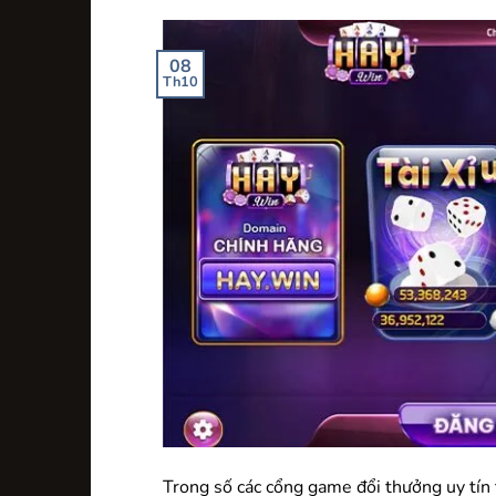
08
Th10
Trong số các cổng game đổi thưởng uy tín 