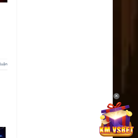
 luận
✕