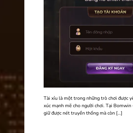
Tài xỉu là một trong những trò chơi được y
xúc mạnh mẽ cho người chơi. Tại Bomwin – m
giữ được nét truyền thống mà còn […]