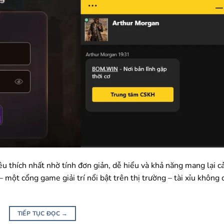
êu thích nhất nhờ tính đơn giản, dễ hiểu và khả năng mang lại 
ột cổng game giải trí nổi bật trên thị trường – tài xỉu không 
TIẾP TỤC ĐỌC
→