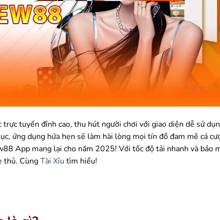
rực tuyến đỉnh cao, thu hút người chơi với giao diện dễ sử dụ
 tục, ứng dụng hứa hẹn sẽ làm hài lòng mọi tín đồ đam mê cá cư
 App mang lại cho năm 2025! Với tốc độ tải nhanh và bảo 
me thủ. Cùng
Tài Xỉu
tìm hiểu!