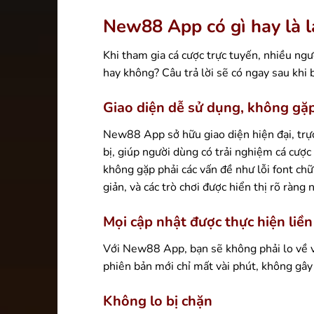
New88 App có gì hay là l
Khi tham gia cá cược trực tuyến, nhiều ngư
hay không? Câu trả lời sẽ có ngay sau khi
Giao diện dễ sử dụng, không gặp
New88 App sở hữu giao diện hiện đại, trực
bị, giúp người dùng có trải nghiệm cá cượ
không gặp phải các vấn đề như lỗi font ch
giản, và các trò chơi được hiển thị rõ ràng
Mọi cập nhật được thực hiện liề
Với New88 App, bạn sẽ không phải lo về vi
phiên bản mới chỉ mất vài phút, không gây
Không lo bị chặn