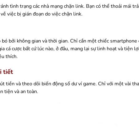
nh tình trạng các nhà mạng chặn link. Bạn có thể thoải mái trả
ề việc bị gián đoạn do việc chặn link.
bó bởi không gian và thời gian. Chỉ cần một chiếc smartphone 
a cá cược bất cứ lúc nào, ở đâu, mang lại sự linh hoạt và tiện lợ
êu thích.
 tiết
 tiền và theo dõi biến động số dư ví game. Chỉ với một vài th
n tiện và an toàn.