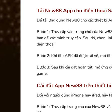
Tải New88 App cho điện thoại 
Để tải ứng dụng New88 cho các thiết bị A
Bước 1: Truy cập vào trang chủ của New88,
bạn để xác minh truy cập. Sau đó, chọn li
điện thoại.
Bước 2: Khi file APK đã được tải về, mở file
Bước 3: Sau khi cài đặt hoàn tất, mở ứng 
game.
Cài đặt App New88 trên thiết bị
Đối với người dùng iPhone hay iPad, hãy 
Bước 1: Truy cập trang chủ của New88 và 