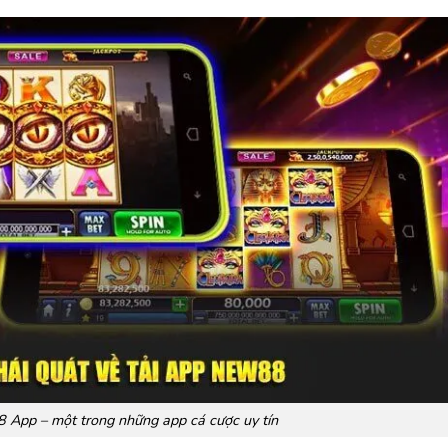
 App – một trong những app cá cược uy tín