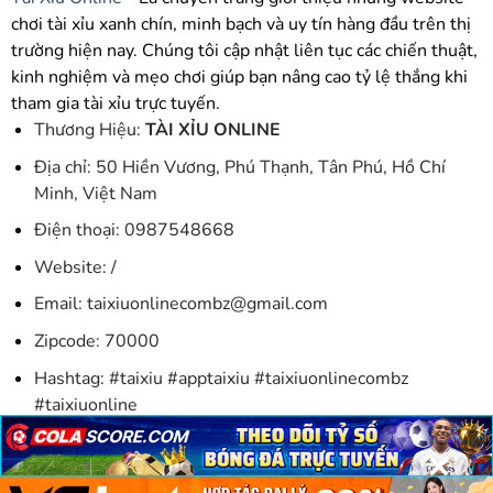
chơi tài xỉu xanh chín, minh bạch và uy tín hàng đầu trên thị
trường hiện nay. Chúng tôi cập nhật liên tục các chiến thuật,
kinh nghiệm và mẹo chơi giúp bạn nâng cao tỷ lệ thắng khi
tham gia tài xỉu trực tuyến.
Thương Hiệu:
TÀI XỈU ONLINE
Địa chỉ: 50 Hiền Vương, Phú Thạnh, Tân Phú, Hồ Chí
Minh, Việt Nam
Điện thoại: 0987548668
Website: /
Email:
taixiuonlinecombz@gmail.com
Zipcode: 70000
Hashtag: #taixiu #apptaixiu #taixiuonlinecombz
#taixiuonline
×
×
×
Copyright 2026 ©
TÀI XỈU ONLINE