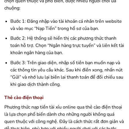
chọn quen thuộc và phổ biến, được nhiều người chơi ưa
chuộng:
Bước 1: Đăng nhập vào tài khoản cá nhân trên website
và vào mục “Nạp Tiền” trong hồ sơ của bạn.
Bước 2: Hệ thống sẽ hiển thị các phương thức thanh
toán hỗ trợ. Chọn “Ngân hàng trực tuyến” và liên kết tài
khoản ngân hàng của bạn.
Bước 3: Trên giao diện, nhập số tiền bạn muốn nạp và
các thông tin yêu cầu khác. Sau khi điền xong, nhấn nút
“Gửi” và nhớ lưu lại biên lai thanh toán để đối chiếu sau
khi giao dịch thành công.
Thẻ cào điện thoại
Phương thức nạp tiền tài xỉu online qua thẻ cào điện thoại
là lựa chọn phổ biến dành cho những người không quá
quen thuộc với công nghệ. Đây là cách thức rất đơn giản và
dễ thực hiện, phù hợp với nhiều người chơi với các bước