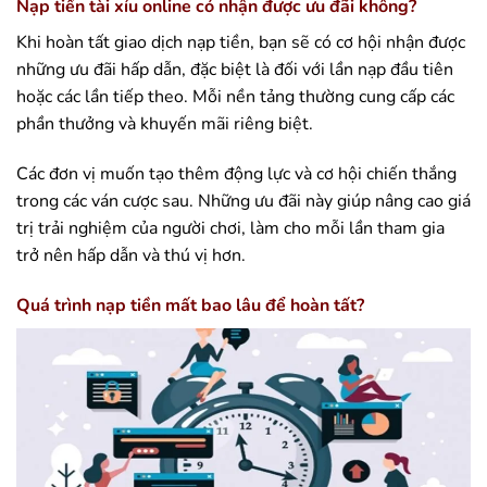
Nạp tiền tài xỉu online có nhận được ưu đãi không?
Khi hoàn tất giao dịch nạp tiền, bạn sẽ có cơ hội nhận được
những ưu đãi hấp dẫn, đặc biệt là đối với lần nạp đầu tiên
hoặc các lần tiếp theo. Mỗi nền tảng thường cung cấp các
phần thưởng và khuyến mãi riêng biệt.
Các đơn vị muốn tạo thêm động lực và cơ hội chiến thắng
trong các ván cược sau. Những ưu đãi này giúp nâng cao giá
trị trải nghiệm của người chơi, làm cho mỗi lần tham gia
trở nên hấp dẫn và thú vị hơn.
Quá trình nạp tiền mất bao lâu để hoàn tất?