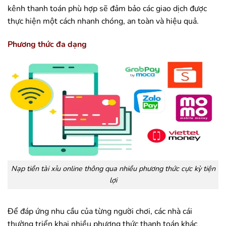
kênh thanh toán phù hợp sẽ đảm bảo các giao dịch được
thực hiện một cách nhanh chóng, an toàn và hiệu quả.
Phương thức đa dạng
Nạp tiền tài xỉu online thông qua nhiều phương thức cực kỳ tiện
lợi
Để đáp ứng nhu cầu của từng người chơi, các nhà cái
thường triển khai nhiều phương thức thanh toán khác