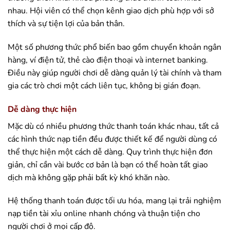
nhau. Hội viên có thể chọn kênh giao dịch phù hợp với sở
thích và sự tiện lợi của bản thân.
Một số phương thức phổ biến bao gồm chuyển khoản ngân
hàng, ví điện tử, thẻ cào điện thoại và internet banking.
Điều này giúp người chơi dễ dàng quản lý tài chính và tham
gia các trò chơi một cách liên tục, không bị gián đoạn.
Dễ dàng thực hiện
Mặc dù có nhiều phương thức thanh toán khác nhau, tất cả
các hình thức nạp tiền đều được thiết kế để người dùng có
thể thực hiện một cách dễ dàng. Quy trình thực hiện đơn
giản, chỉ cần vài bước cơ bản là bạn có thể hoàn tất giao
dịch mà không gặp phải bất kỳ khó khăn nào.
Hệ thống thanh toán được tối ưu hóa, mang lại trải nghiệm
nạp tiền tài xỉu online nhanh chóng và thuận tiện cho
người chơi ở mọi cấp độ.