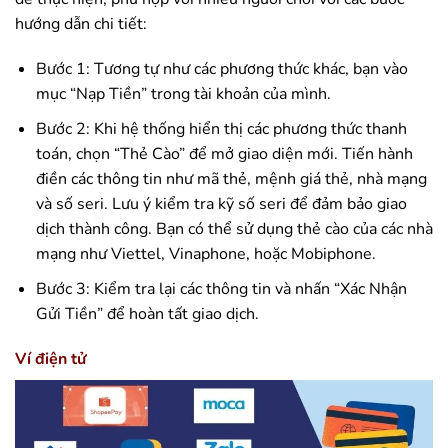
hướng dẫn chi tiết:
Bước 1: Tương tự như các phương thức khác, bạn vào
mục “Nạp Tiền” trong tài khoản của mình.
Bước 2: Khi hệ thống hiển thị các phương thức thanh
toán, chọn “Thẻ Cào” để mở giao diện mới. Tiến hành
điền các thông tin như mã thẻ, mệnh giá thẻ, nhà mạng
và số seri. Lưu ý kiểm tra kỹ số seri để đảm bảo giao
dịch thành công. Bạn có thể sử dụng thẻ cào của các nhà
mạng như Viettel, Vinaphone, hoặc Mobiphone.
Bước 3: Kiểm tra lại các thông tin và nhấn “Xác Nhận
Gửi Tiền” để hoàn tất giao dịch.
Ví điện tử