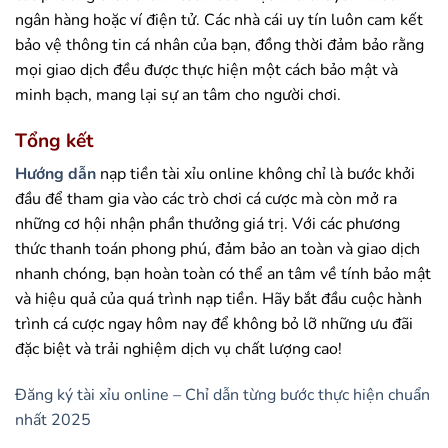
ngân hàng hoặc ví điện tử. Các nhà cái uy tín luôn cam kết
bảo vệ thông tin cá nhân của bạn, đồng thời đảm bảo rằng
mọi giao dịch đều được thực hiện một cách bảo mật và
minh bạch, mang lại sự an tâm cho người chơi.
Tổng kết
Hướng dẫn
nạp tiền tài xỉu online không chỉ là bước khởi
đầu để tham gia vào các trò chơi cá cược mà còn mở ra
những cơ hội nhận phần thưởng giá trị. Với các phương
thức thanh toán phong phú, đảm bảo an toàn và giao dịch
nhanh chóng, bạn hoàn toàn có thể an tâm về tính bảo mật
và hiệu quả của quá trình nạp tiền. Hãy bắt đầu cuộc hành
trình cá cược ngay hôm nay để không bỏ lỡ những ưu đãi
đặc biệt và trải nghiệm dịch vụ chất lượng cao!
Đăng ký tài xỉu online – Chỉ dẫn từng bước thực hiện chuẩn
nhất 2025