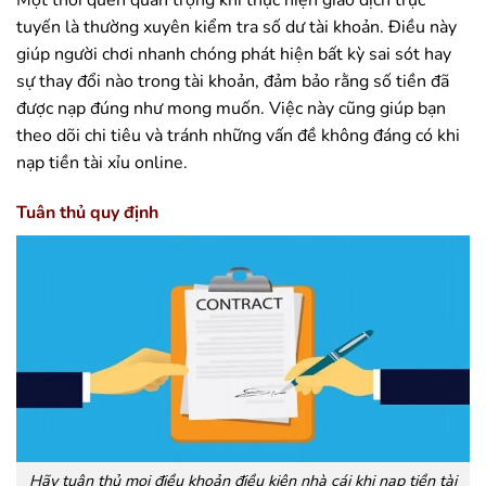
Một thói quen quan trọng khi thực hiện giao dịch trực
tuyến là thường xuyên kiểm tra số dư tài khoản. Điều này
giúp người chơi nhanh chóng phát hiện bất kỳ sai sót hay
sự thay đổi nào trong tài khoản, đảm bảo rằng số tiền đã
được nạp đúng như mong muốn. Việc này cũng giúp bạn
theo dõi chi tiêu và tránh những vấn đề không đáng có khi
nạp tiền tài xỉu online.
Tuân thủ quy định
Hãy tuân thủ mọi điều khoản điều kiện nhà cái khi nạp tiền tài