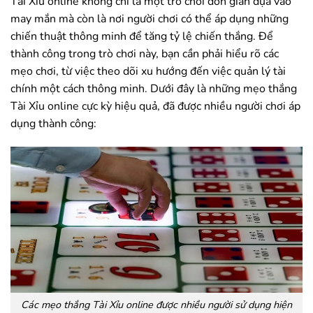
Tài Xỉu online không chỉ là một trò chơi đơn giản dựa vào
may mắn mà còn là nơi người chơi có thể áp dụng những
chiến thuật thông minh để tăng tỷ lệ chiến thắng. Để
thành công trong trò chơi này, bạn cần phải hiểu rõ các
mẹo chơi, từ việc theo dõi xu hướng đến việc quản lý tài
chính một cách thông minh. Dưới đây là những mẹo thắng
Tài Xỉu online cực kỳ hiệu quả, đã được nhiều người chơi áp
dụng thành công:
Các mẹo thắng Tài Xỉu online được nhiều người sử dụng hiện