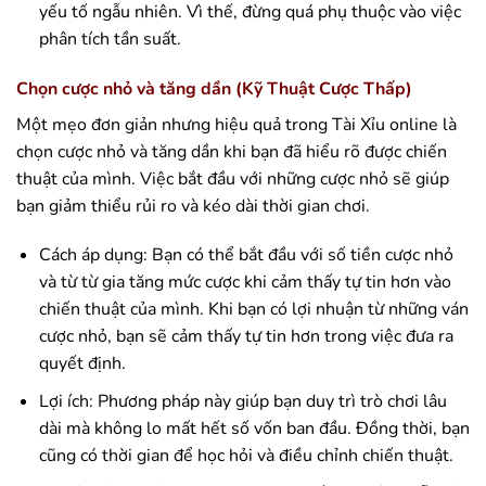
yếu tố ngẫu nhiên. Vì thế, đừng quá phụ thuộc vào việc
phân tích tần suất.
Chọn cược nhỏ và tăng dần (Kỹ Thuật Cược Thấp)
Một mẹo đơn giản nhưng hiệu quả trong Tài Xỉu online là
chọn cược nhỏ và tăng dần khi bạn đã hiểu rõ được chiến
thuật của mình. Việc bắt đầu với những cược nhỏ sẽ giúp
bạn giảm thiểu rủi ro và kéo dài thời gian chơi.
Cách áp dụng: Bạn có thể bắt đầu với số tiền cược nhỏ
và từ từ gia tăng mức cược khi cảm thấy tự tin hơn vào
chiến thuật của mình. Khi bạn có lợi nhuận từ những ván
cược nhỏ, bạn sẽ cảm thấy tự tin hơn trong việc đưa ra
quyết định.
Lợi ích: Phương pháp này giúp bạn duy trì trò chơi lâu
dài mà không lo mất hết số vốn ban đầu. Đồng thời, bạn
cũng có thời gian để học hỏi và điều chỉnh chiến thuật.