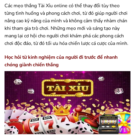
Các mẹo thắng Tài Xỉu online có thể thay đổi tùy theo
từng tình huống và phong cách chơi, từ đó giúp người chơi
nâng cao kỹ năng của mình và không cảm thấy nhàm chán
khi tham gia trò chơi. Những mẹo mới và sáng tạo này
mang lại cơ hội cho người chơi khám phá các phong cách
chơi độc đáo, từ đó tối ưu hóa chiến lược cá cược của mình.
Học hỏi từ kinh nghiệm của người đi trước để nhanh
chóng giành chiến thắng