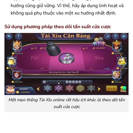
hướng cũng giữ vững. Vì thế, hãy áp dụng linh hoạt và
không quá phụ thuộc vào một xu hướng nhất định.
Sử dụng phương pháp theo dõi tần suất cửa cược
Một mẹo thắng Tài Xỉu online rất hữu ích khác là theo dõi tần
suất cửa cược