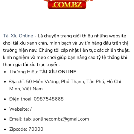
Tài Xỉu Online
- Là chuyên trang giới thiệu những website
chơi tài xỉu xanh chín, minh bạch và uy tín hàng đầu trên thị
trường hiện nay. Chúng tôi cập nhật liên tục các chiến thuật,
kinh nghiệm và mẹo chơi giúp bạn nâng cao tỷ lệ thắng khi
tham gia tài xỉu trực tuyến.
Thương Hiệu:
TÀI XỈU ONLINE
Địa chỉ: 50 Hiền Vương, Phú Thạnh, Tân Phú, Hồ Chí
Minh, Việt Nam
Điện thoại: 0987548668
Website: /
Email:
taixiuonlinecombz@gmail.com
Zipcode: 70000