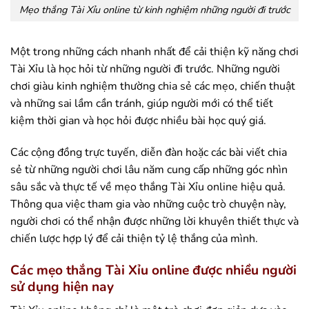
Mẹo thắng Tài Xỉu online từ kinh nghiệm những người đi trước
Một trong những cách nhanh nhất để cải thiện kỹ năng chơi
Tài Xỉu là học hỏi từ những người đi trước. Những người
chơi giàu kinh nghiệm thường chia sẻ các mẹo, chiến thuật
và những sai lầm cần tránh, giúp người mới có thể tiết
kiệm thời gian và học hỏi được nhiều bài học quý giá.
Các cộng đồng trực tuyến, diễn đàn hoặc các bài viết chia
sẻ từ những người chơi lâu năm cung cấp những góc nhìn
sâu sắc và thực tế về mẹo thắng Tài Xỉu online hiệu quả.
Thông qua việc tham gia vào những cuộc trò chuyện này,
người chơi có thể nhận được những lời khuyên thiết thực và
chiến lược hợp lý để cải thiện tỷ lệ thắng của mình.
Các mẹo thắng Tài Xỉu online được nhiều người
sử dụng hiện nay