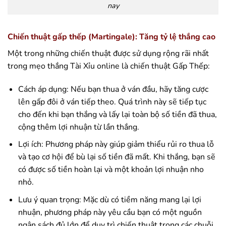
nay
Chiến thuật gấp thếp (Martingale): Tăng tỷ lệ thắng cao
Một trong những chiến thuật được sử dụng rộng rãi nhất
trong mẹo thắng Tài Xỉu online là chiến thuật Gấp Thếp:
Cách áp dụng: Nếu bạn thua ở ván đầu, hãy tăng cược
lên gấp đôi ở ván tiếp theo. Quá trình này sẽ tiếp tục
cho đến khi bạn thắng và lấy lại toàn bộ số tiền đã thua,
cộng thêm lợi nhuận từ lần thắng.
Lợi ích: Phương pháp này giúp giảm thiểu rủi ro thua lỗ
và tạo cơ hội để bù lại số tiền đã mất. Khi thắng, bạn sẽ
có được số tiền hoàn lại và một khoản lợi nhuận nho
nhỏ.
Lưu ý quan trọng: Mặc dù có tiềm năng mang lại lợi
nhuận, phương pháp này yêu cầu bạn có một nguồn
ngân sách đủ lớn để duy trì chiến thuật trong các chuỗi