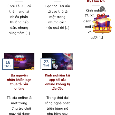
Kỳ Hữu Ích
Chơi Tài Xỉu có
Học chơi Tài Xỉu
✕
Kinh nghiệm
thể mang lại
từ cao thủ là
Tài Xỉu Online
nhiều phần
một trong
dành cho người
thưởng hấp
những cách
mới là gì? Đối
dẫn, nhưng
hiệu quả để [...]
với những
cũng tiềm [...]
người [...]
23
18
Th6
Th10
Ba nguyên
Kinh nghiệm tải
nhân khiến bạn
app tài xỉu
thua tài xỉu
online không bị
online
lừa đảo
Tài xỉu online là
Trong thời đại
một trong
công nghệ phát
những trò chơi
triển bùng nổ
may rủi được
như hiện nay,