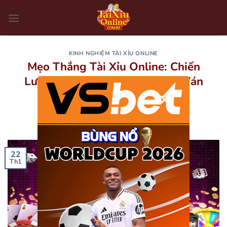
Bỏ
qua
nội
dung
KINH NGHIỆM TÀI XỈU ONLINE
Mẹo Thắng Tài Xỉu Online: Chiến
Lược Tạo Lợi Thế Trong Từng Ván
×
Cược
ĐĂNG VÀO
22/01/2025
BỞI
SEO
22
Th1