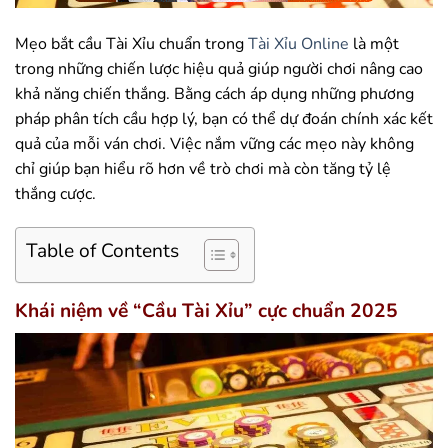
Mẹo bắt cầu Tài Xỉu chuẩn trong
Tài Xỉu Online
là một
trong những chiến lược hiệu quả giúp người chơi nâng cao
khả năng chiến thắng. Bằng cách áp dụng những phương
pháp phân tích cầu hợp lý, bạn có thể dự đoán chính xác kết
quả của mỗi ván chơi. Việc nắm vững các mẹo này không
chỉ giúp bạn hiểu rõ hơn về trò chơi mà còn tăng tỷ lệ
thắng cược.
Table of Contents
Khái niệm về “Cầu Tài Xỉu” cực chuẩn 2025