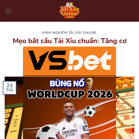
Bỏ
qua
nội
dung
KINH NGHIỆM TÀI XỈU ONLINE
Mẹo bắt cầu Tài Xỉu chuẩn: Tăng cơ
hội thắng lớn khi chơi
×
ĐĂNG VÀO
23/01/2025
BỞI
SEO
23
Th1