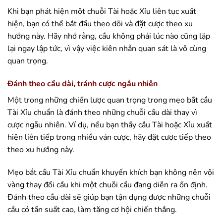
Khi bạn phát hiện một chuỗi Tài hoặc Xỉu liên tục xuất
hiện, bạn có thể bắt đầu theo dõi và đặt cược theo xu
hướng này. Hãy nhớ rằng, cầu không phải lúc nào cũng lặp
lại ngay lập tức, vì vậy việc kiên nhẫn quan sát là vô cùng
quan trọng.
Đánh theo cầu dài, tránh cược ngẫu nhiên
Một trong những chiến lược quan trọng trong mẹo bắt cầu
Tài Xỉu chuẩn là đánh theo những chuỗi cầu dài thay vì
cược ngẫu nhiên. Ví dụ, nếu bạn thấy cầu Tài hoặc Xỉu xuất
hiện liên tiếp trong nhiều ván cược, hãy đặt cược tiếp theo
theo xu hướng này.
Mẹo bắt cầu Tài Xỉu chuẩn khuyến khích bạn không nên vội
vàng thay đổi cầu khi một chuỗi cầu đang diễn ra ổn định.
Đánh theo cầu dài sẽ giúp bạn tận dụng được những chuỗi
cầu có tần suất cao, làm tăng cơ hội chiến thắng.