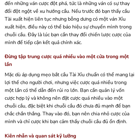
đến những ván cược đột phá, tức là những ván có sự thay
đổi đột ngột về xu hướng cầu. Nếu trước đó bạn thấy cầu
Tài xuất hiện liên tục nhưng bỗng dưng có một ván Xỉu
xuất hiện, điều này có thể báo hiệu sự chuyển mình trong
chuỗi cầu. Đây là lúc bạn cần thay đổi chiến lược cược của
mình để tiếp cận kết quả chính xác.
Đừng tập trung cược quá nhiều vào một cửa trong một
lần
Mặc dù áp dụng mẹo bắt cầu Tài Xỉu chuẩn có thể mang lại
lợi thế cho người chơi, nhưng việc cược quá nhiều trong
một lần có thể dẫn đến rủi ro lớn. Bạn cần quản lý vốn
cược hợp lý và không nên đặt cược quá nhiều vào một
chuỗi cầu, đặc biệt khi chuỗi cầu đó chưa đủ mạnh để bạn
chắc chắn thắng. Thay vào đó, bạn nên chia nhỏ cược của
mình và chỉ cược khi bạn cảm thấy chuỗi cầu đủ ổn định.
Kiên nhẫn và quan sát kỹ lưỡng