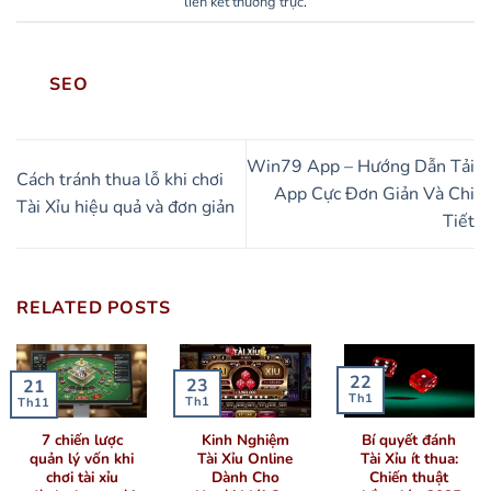
liên kết thường trực
.
SEO
Win79 App – Hướng Dẫn Tải
Cách tránh thua lỗ khi chơi
App Cực Đơn Giản Và Chi
Tài Xỉu hiệu quả và đơn giản
Tiết
RELATED POSTS
22
23
21
Th1
Th1
Th11
7 chiến lược
Kinh Nghiệm
Bí quyết đánh
quản lý vốn khi
Tài Xỉu Online
Tài Xỉu ít thua:
chơi tài xỉu
Dành Cho
Chiến thuật