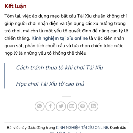
Kết luận
Tóm lại, việc áp dụng mẹo bắt cầu Tài Xỉu chuẩn không chỉ
giúp người chơi nhận diện và tận dụng các xu hướng trong
trò chơi, mà còn là một yếu tố quyết định để nâng cao tỷ lệ
chiến thắng.
Kinh nghiệm tại xỉu online
là việc kiên nhẫn
quan sát, phân tích chuỗi cầu và lựa chọn chiến lược cược
hợp lý là những yếu tố không thể thiếu.
Cách tránh thua lỗ khi chơi Tài Xỉu
Học chơi Tài Xỉu từ cao thủ
Bài viết này được đăng trong
KINH NGHIỆM TÀI XỈU ONLINE
. Đánh dấu