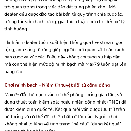
trò quan trọng trong việc dẫn dắt từng phiên chơi. Mỗi
dealer đều được đào tạo bài bản từ quy trình chia xúc xắc,
tương tác với khách hàng, giải thích luật chơi cho đến xử lý
tình huống.
Hình ảnh dealer luôn xuất hiện thông qua livestream góc
rộng, ánh sáng rõ ràng giúp người chơi quan sát toàn cảnh
bàn cược và xúc xắc. Điều này không chỉ tăng sự hấp dẫn,
mà còn thể hiện mức độ minh bạch mà Max79 luôn đặt lên
hàng đầu.
Chơi minh bạch – Niềm tin tuyệt đối từ cộng đồng
Max79 đầu tư mạnh vào cơ chế phòng chống gian lận, sử
dụng thuật toán kiểm soát ngẫu nhiên đồng nhất (RNG) đã
được kiểm định quốc tế. Kết quả mỗi ván được lưu trữ trên
hệ thống và có thể đối chiếu bất cứ lúc nào. Người chơi
không phải lo lắng về tình trạng “bẻ cầu”, “dựng kết quả”