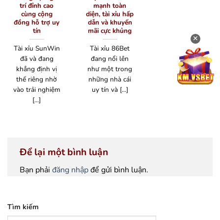
trí đỉnh cao
mạnh toàn
cùng cộng
diện, tài xỉu hấp
đồng hỗ trợ uy
dẫn và khuyến
tín
mãi cực khủng
✕
Tài xỉu SunWin
Tài xỉu 86Bet
đã và đang
đang nổi lên
khẳng định vị
như một trong
thế riêng nhờ
những nhà cái
vào trải nghiệm
uy tín và [...]
[...]
Để lại một bình luận
Bạn phải
đăng nhập
để gửi bình luận.
Tìm kiếm