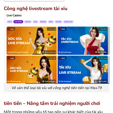
Công nghệ livestream tài xỉu
Vô vàn thể loại tài xỉu với công nghệ tiên tiến tại Max79
tiên tiến – Nâng tầm trải nghiệm người chơi
Một trong những yếu tố tạo nên sự khác biệt của tài xỉu