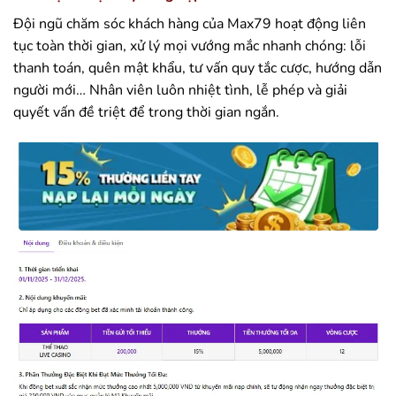
Đội ngũ chăm sóc khách hàng của Max79 hoạt động liên
tục toàn thời gian, xử lý mọi vướng mắc nhanh chóng: lỗi
thanh toán, quên mật khẩu, tư vấn quy tắc cược, hướng dẫn
người mới… Nhân viên luôn nhiệt tình, lễ phép và giải
quyết vấn đề triệt để trong thời gian ngắn.