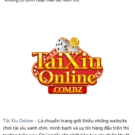
Tài Xỉu Online
- Là chuyên trang giới thiệu những website
chơi tài xỉu xanh chín, minh bạch và uy tín hàng đầu trên thị