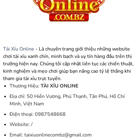
Tài Xỉu Online
- Là chuyên trang giới thiệu những website
chơi tài xỉu xanh chín, minh bạch và uy tín hàng đầu trên thị
trường hiện nay. Chúng tôi cập nhật liên tục các chiến thuật,
kinh nghiệm và mẹo chơi giúp bạn nâng cao tỷ lệ thắng khi
tham gia tài xỉu trực tuyến.
Thương Hiệu:
TÀI XỈU ONLINE
Địa chỉ: 50 Hiền Vương, Phú Thạnh, Tân Phú, Hồ Chí
Minh, Việt Nam
Điện thoại: 0987548668
Website: /
Email:
taixiuonlinecombz@gmail.com