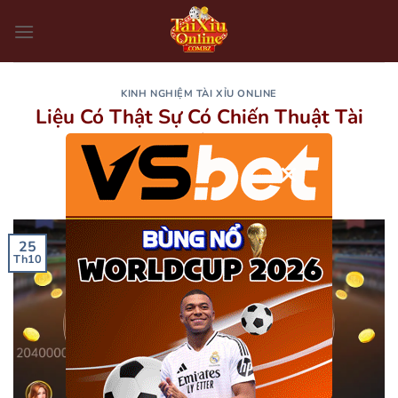
Bỏ
qua
nội
dung
KINH NGHIỆM TÀI XỈU ONLINE
Liệu Có Thật Sự Có Chiến Thuật Tài
Xỉu Bất Bại?
×
ĐĂNG VÀO
25/10/2025
BỞI
SEO
25
Th10