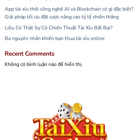
App tài xỉu thời công nghệ AI và Blockchain có gì đặc biệt?
Giải pháp tối ưu đặt cược nâng cao tỷ lệ chiến thắng
Liệu Có Thật Sự Có Chiến Thuật Tài Xỉu Bất Bại?
Ba nguyên nhân khiến bạn thua tài xỉu online
Recent Comments
Không có bình luận nào để hiển thị.