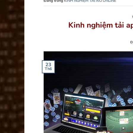
Đăng trong
KINH NGHIỆM TÀI XỈU ONLINE
Kinh nghiệm tải ap
Đ
23
Th6