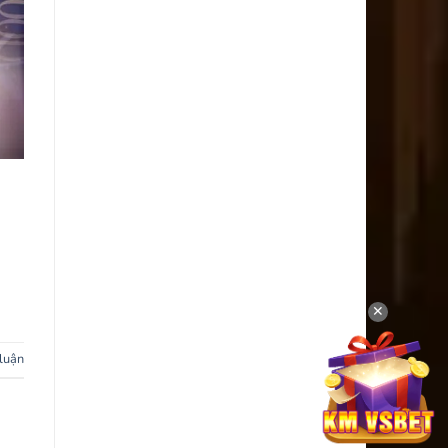
✕
 luận