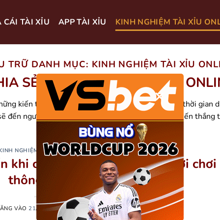
 CÁI TÀI XỈU
APP TÀI XỈU
KINH NGHIỆM TÀI XỈU ON
U TRỮ DANH MỤC:
KINH NGHIỆM TÀI XỈU ONL
HIA SẺ KINH NGHIỆM TÀI XỈU ONLI
×
ững kiến thức, kinh nghiệm được tích lũy trong một thời gian dài
sẽ đến người chơi những kinh nghiệm quý giá giúp chiến thắng t
KINH NGHIỆM TÀI XỈU ONLINE
n khi chơi tài xỉu dành cho người chơi
thông minh
ĂNG VÀO
21/11/2025
BỞI
SEO