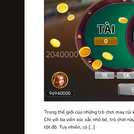
Trong thế giới của những trò chơi may rủi 
Chỉ với ba viên xúc xắc nhỏ bé, trò chơi nà
tột độ. Tuy nhiên, có […]