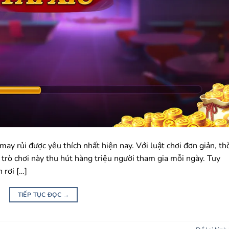
may rủi được yêu thích nhất hiện nay. Với luật chơi đơn giản, th
 trò chơi này thu hút hàng triệu người tham gia mỗi ngày. Tuy
 rơi […]
TIẾP TỤC ĐỌC
→