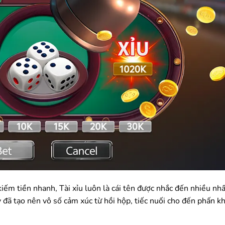
kiếm tiền nhanh, Tài xỉu luôn là cái tên được nhắc đến nhiều nhấ
y đã tạo nên vô số cảm xúc từ hồi hộp, tiếc nuối cho đến phấn kh