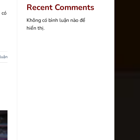
Recent Comments
 có
Không có bình luận nào để
hiển thị.
 luận