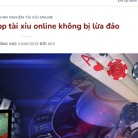
Để lại bình
KINH NGHIỆM TÀI XỈU ONLINE
p tài xỉu online không bị lừa đảo
ĂNG VÀO
23/06/2025
BỞI
SEO