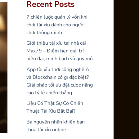
Recent Posts
7 chiến lược quản lý vốn khi
chơi tài xỉu dành cho người
chơi thông minh
Giới thiệu tài xỉu tại nhà cái
Max79 – Điểm hẹn giải trí
hiện đại, minh bạch và quy mô
App tài xỉu thời công nghệ AI
và Blockchain có gì đặc biệt?
Giải pháp tối ưu đặt cược nâng
cao tỷ lệ chiến thắng
Liệu Có Thật Sự Có Chiến
Thuật Tài Xỉu Bất Bại?
Ba nguyên nhân khiến bạn
thua tài xỉu online