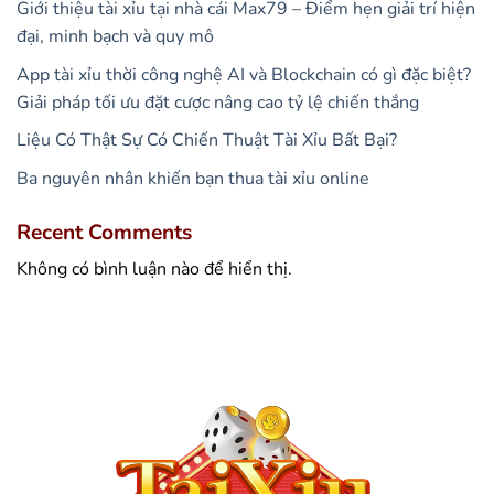
Giới thiệu tài xỉu tại nhà cái Max79 – Điểm hẹn giải trí hiện
đại, minh bạch và quy mô
App tài xỉu thời công nghệ AI và Blockchain có gì đặc biệt?
Giải pháp tối ưu đặt cược nâng cao tỷ lệ chiến thắng
Liệu Có Thật Sự Có Chiến Thuật Tài Xỉu Bất Bại?
Ba nguyên nhân khiến bạn thua tài xỉu online
Recent Comments
Không có bình luận nào để hiển thị.