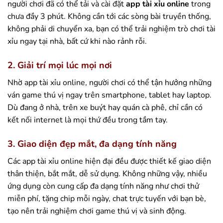
người chơi đã có thể tải và cài đặt
app tài xỉu online
trong
chưa đầy 3 phút. Không cần tới các sòng bài truyền thống,
không phải di chuyển xa, bạn có thể trải nghiệm trò chơi tài
xỉu ngay tại nhà, bất cứ khi nào rảnh rỗi.
2. Giải trí mọi lúc mọi nơi
Nhờ app tài xỉu online, người chơi có thể tận hưởng những
ván game thú vị ngay trên smartphone, tablet hay laptop.
Dù đang ở nhà, trên xe buýt hay quán cà phê, chỉ cần có
kết nối internet là mọi thứ đều trong tầm tay.
3. Giao diện đẹp mắt, đa dạng tính năng
Các app tài xỉu online hiện đại đều được thiết kế giao diện
thân thiện, bắt mắt, dễ sử dụng. Không những vậy, nhiều
ứng dụng còn cung cấp đa dạng tính năng như chơi thử
miễn phí, tặng chip mỗi ngày, chat trực tuyến với bạn bè,
tạo nên trải nghiệm chơi game thú vị và sinh động.