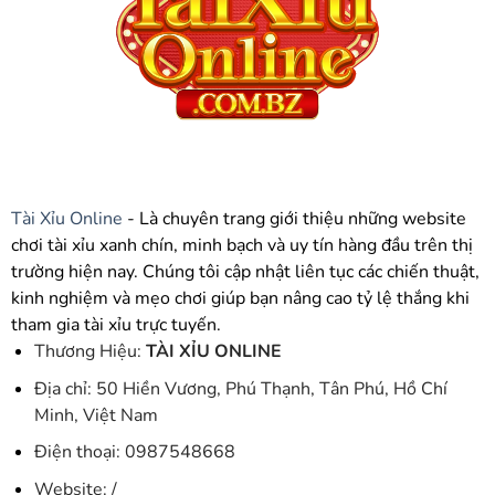
Tài Xỉu Online
- Là chuyên trang giới thiệu những website
chơi tài xỉu xanh chín, minh bạch và uy tín hàng đầu trên thị
trường hiện nay. Chúng tôi cập nhật liên tục các chiến thuật,
kinh nghiệm và mẹo chơi giúp bạn nâng cao tỷ lệ thắng khi
tham gia tài xỉu trực tuyến.
Thương Hiệu:
TÀI XỈU ONLINE
Địa chỉ: 50 Hiền Vương, Phú Thạnh, Tân Phú, Hồ Chí
Minh, Việt Nam
Điện thoại: 0987548668
Website: /