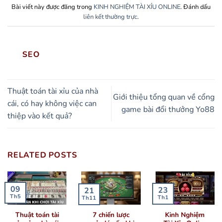
Bài viết này được đăng trong
KINH NGHIỆM TÀI XỈU ONLINE
. Đánh dấu
liên kết thường trực
.
SEO
Thuật toán tài xỉu của nhà
Giới thiệu tổng quan về cổng
cái, có hay không việc can
game bài đổi thưởng Yo88
thiệp vào kết quả?
RELATED POSTS
09
23
21
Th5
Th1
Th11
Thuật toán tài
7 chiến lược
Kinh Nghiệm