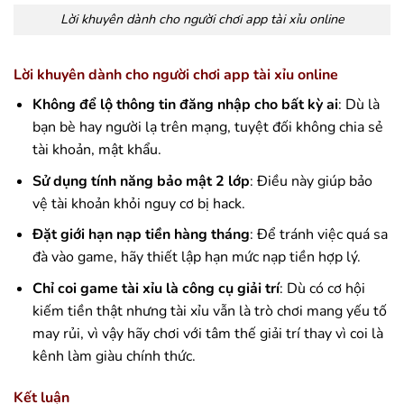
Lời khuyên dành cho người chơi app tài xỉu online
Lời khuyên dành cho người chơi app tài xỉu online
Không để lộ thông tin đăng nhập cho bất kỳ ai
: Dù là
bạn bè hay người lạ trên mạng, tuyệt đối không chia sẻ
tài khoản, mật khẩu.
Sử dụng tính năng bảo mật 2 lớp
: Điều này giúp bảo
vệ tài khoản khỏi nguy cơ bị hack.
Đặt giới hạn nạp tiền hàng tháng
: Để tránh việc quá sa
đà vào game, hãy thiết lập hạn mức nạp tiền hợp lý.
Chỉ coi game tài xỉu là công cụ giải trí
: Dù có cơ hội
kiếm tiền thật nhưng tài xỉu vẫn là trò chơi mang yếu tố
may rủi, vì vậy hãy chơi với tâm thế giải trí thay vì coi là
kênh làm giàu chính thức.
Kết luận