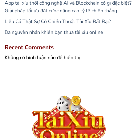
App tài xỉu thời công nghệ AI và Blockchain có gì đặc biệt?
Giải pháp tối ưu đặt cược nâng cao tỷ lệ chiến thắng
Liệu Có Thật Sự Có Chiến Thuật Tài Xỉu Bất Bại?
Ba nguyên nhân khiến bạn thua tài xỉu online
Recent Comments
Không có bình luận nào để hiển thị.