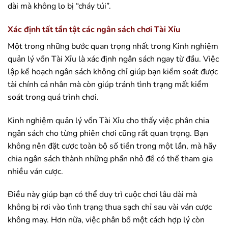
dài mà không lo bị “cháy túi”.
Xác định tất tần tật các ngân sách chơi Tài Xỉu
Một trong những bước quan trọng nhất trong Kinh nghiệm
quản lý vốn Tài Xỉu là xác định ngân sách ngay từ đầu. Việc
lập kế hoạch ngân sách không chỉ giúp bạn kiểm soát được
tài chính cá nhân mà còn giúp tránh tình trạng mất kiểm
soát trong quá trình chơi.
Kinh nghiệm quản lý vốn Tài Xỉu cho thấy việc phân chia
ngân sách cho từng phiên chơi cũng rất quan trọng. Bạn
không nên đặt cược toàn bộ số tiền trong một lần, mà hãy
chia ngân sách thành những phần nhỏ để có thể tham gia
nhiều ván cược.
Điều này giúp bạn có thể duy trì cuộc chơi lâu dài mà
không bị rơi vào tình trạng thua sạch chỉ sau vài ván cược
không may. Hơn nữa, việc phân bổ một cách hợp lý còn