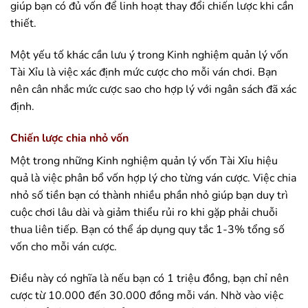
giúp bạn có đủ vốn để linh hoạt thay đổi chiến lược khi cần
thiết.
Một yếu tố khác cần lưu ý trong Kinh nghiệm quản lý vốn
Tài Xỉu là việc xác định mức cược cho mỗi ván chơi. Bạn
nên cân nhắc mức cược sao cho hợp lý với ngân sách đã xác
định.
Chiến lược chia nhỏ vốn
Một trong những Kinh nghiệm quản lý vốn Tài Xỉu hiệu
quả là việc phân bổ vốn hợp lý cho từng ván cược. Việc chia
nhỏ số tiền bạn có thành nhiều phần nhỏ giúp bạn duy trì
cuộc chơi lâu dài và giảm thiểu rủi ro khi gặp phải chuỗi
thua liên tiếp. Bạn có thể áp dụng quy tắc 1-3% tổng số
vốn cho mỗi ván cược.
Điều này có nghĩa là nếu bạn có 1 triệu đồng, bạn chỉ nên
cược từ 10.000 đến 30.000 đồng mỗi ván. Nhờ vào việc