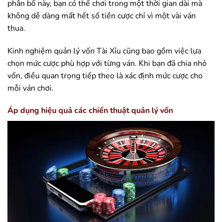
phân bổ này, bạn có thể chơi trong một thời gian dài mà
không dễ dàng mất hết số tiền cược chỉ vì một vài ván
thua.
Kinh nghiệm quản lý vốn Tài Xỉu cũng bao gồm việc lựa
chọn mức cược phù hợp với từng ván. Khi bạn đã chia nhỏ
vốn, điều quan trọng tiếp theo là xác định mức cược cho
mỗi ván chơi.
Áp dụng hiệu quả các chiến thuật quản lý vốn