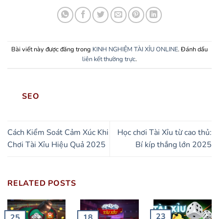
Bài viết này được đăng trong
KINH NGHIỆM TÀI XỈU ONLINE
. Đánh dấu
liên kết thường trực
.
SEO
Cách Kiểm Soát Cảm Xúc Khi
Học chơi Tài Xỉu từ cao thủ:
Chơi Tài Xỉu Hiệu Quả 2025
Bí kíp thắng lớn 2025
RELATED POSTS
23
25
18