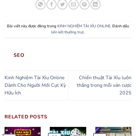
Bài viết này được đăng trong
KINH NGHIỆM TÀI XỈU ONLINE
. Đánh dấu
liên kết thường trực
.
SEO
Kinh Nghiệm Tài Xỉu Online
Chiến thuật Tài Xỉu luôn
Dành Cho Người Mới Cực Kỳ
thắng trong mỗi ván cược
Hữu Ích
2025
RELATED POSTS