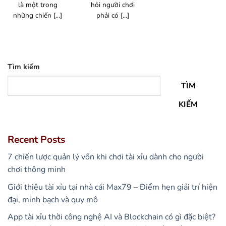
là một trong
hỏi người chơi
những chiến [...]
phải có [...]
Tìm kiếm
TÌM
KIẾM
Recent Posts
7 chiến lược quản lý vốn khi chơi tài xỉu dành cho người
chơi thông minh
Giới thiệu tài xỉu tại nhà cái Max79 – Điểm hẹn giải trí hiện
đại, minh bạch và quy mô
App tài xỉu thời công nghệ AI và Blockchain có gì đặc biệt?