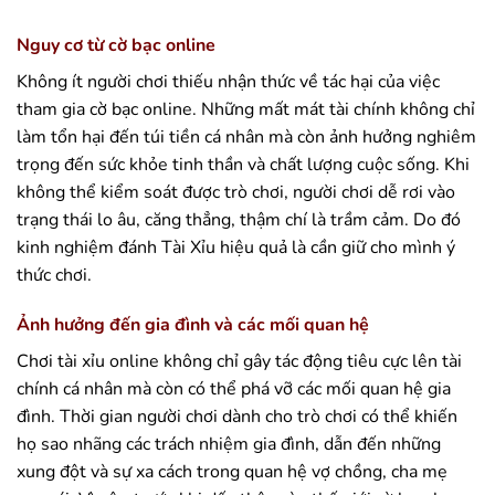
Nguy cơ từ cờ bạc online
Không ít người chơi thiếu nhận thức về tác hại của việc
tham gia cờ bạc online. Những mất mát tài chính không chỉ
làm tổn hại đến túi tiền cá nhân mà còn ảnh hưởng nghiêm
trọng đến sức khỏe tinh thần và chất lượng cuộc sống. Khi
không thể kiểm soát được trò chơi, người chơi dễ rơi vào
trạng thái lo âu, căng thẳng, thậm chí là trầm cảm. Do đó
kinh nghiệm đánh Tài Xỉu hiệu quả là cần giữ cho mình ý
thức chơi.
Ảnh hưởng đến gia đình và các mối quan hệ
Chơi tài xỉu online không chỉ gây tác động tiêu cực lên tài
chính cá nhân mà còn có thể phá vỡ các mối quan hệ gia
đình. Thời gian người chơi dành cho trò chơi có thể khiến
họ sao nhãng các trách nhiệm gia đình, dẫn đến những
xung đột và sự xa cách trong quan hệ vợ chồng, cha mẹ