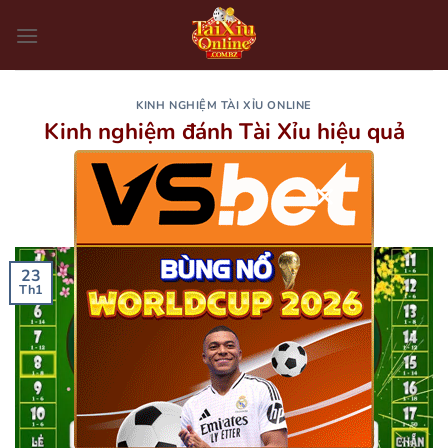
Bỏ
qua
nội
dung
KINH NGHIỆM TÀI XỈU ONLINE
Kinh nghiệm đánh Tài Xỉu hiệu quả
dành cho tân thủ 2025
×
ĐĂNG VÀO
23/01/2025
BỞI
SEO
23
Th1