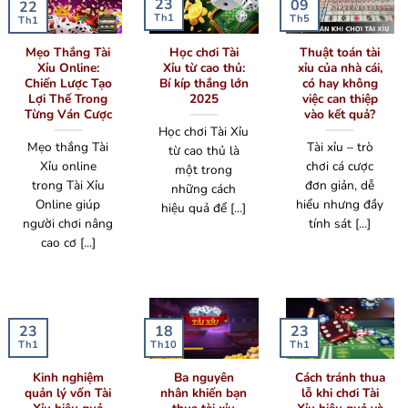
23
09
22
Th1
Th5
Th1
Mẹo Thắng Tài
Học chơi Tài
Thuật toán tài
Xỉu Online:
Xỉu từ cao thủ:
xỉu của nhà cái,
Chiến Lược Tạo
Bí kíp thắng lớn
có hay không
Lợi Thế Trong
2025
việc can thiệp
Từng Ván Cược
vào kết quả?
Học chơi Tài Xỉu
Mẹo thắng Tài
Tài xỉu – trò
từ cao thủ là
Xỉu online
chơi cá cược
một trong
trong Tài Xỉu
đơn giản, dễ
những cách
Online giúp
hiểu nhưng đầy
hiệu quả để [...]
người chơi nâng
tính sát [...]
cao cơ [...]
23
18
23
Th1
Th10
Th1
Kinh nghiệm
Ba nguyên
Cách tránh thua
quản lý vốn Tài
nhân khiến bạn
lỗ khi chơi Tài