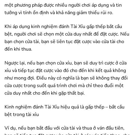
một phương pháp được nhiều người chơi áp dụng và tin
tưởng vì tính ổn định và khả năng giảm thiểu rủi ro.
Khi áp dụng kinh nghiệm đánh Tài Xỉu gấp thếp bắt cầu
bệt, người chơi sẽ chọn một cửa duy nhất để đặt cược. Nếu
bạn chọn cửa tài, bạn sẽ liên tục đặt cược vào cửa tài cho
đến khi thua.
Ngược lại, nếu bạn chọn cửa xỉu, bạn sẽ duy trì cược ở cửa
xỉu và tiếp tục đặt cược vào đó cho đến khi kết quả không
như mong đợi. Điều này có nghĩa là bạn sẽ không thay đổi
cửa cược trong suốt quá trình chơi mà chỉ theo đuổi một
cửa duy nhất cho đến khi gặp thất bại.
Kinh nghiệm đánh Tài Xỉu hiệu quả là gấp thếp – bắt cầu
bệt trong tài xỉu
Ví dụ, nếu bạn bắt đầu với cửa tài và thua ở ván đầu tiên,