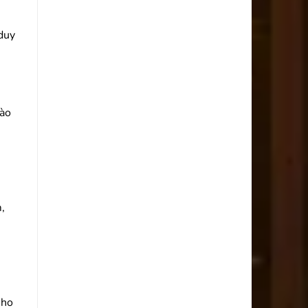
 duy
hào
,
Cho