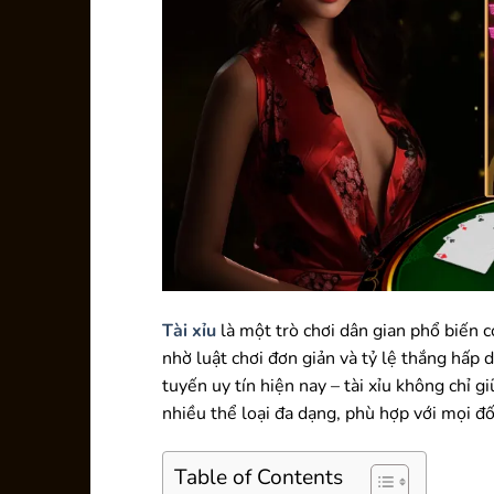
Tài xỉu
là một trò chơi dân gian phổ biến 
nhờ luật chơi đơn giản và tỷ lệ thắng hấp d
tuyến uy tín hiện nay – tài xỉu không chỉ 
nhiều thể loại đa dạng, phù hợp với mọi đố
Table of Contents