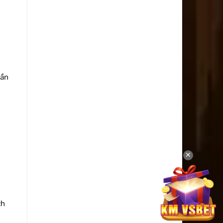
cần
✕
ch