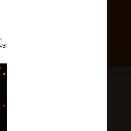
úc
 Với