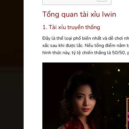
Tổng quan tài xỉu Iwin
1. Tài xỉu truyền thống
Đây là thể loại phổ biến nhất và dễ chơi n
xắc sau khi được lắc. Nếu tổng điểm nằm tr
hình thức này, tỷ lệ chiến thắng là 50/50,