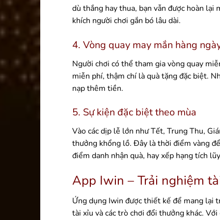
dù thắng hay thua, bạn vẫn được hoàn lại 
khích người chơi gắn bó lâu dài.
4. Vòng quay may mắn hàng ngà
Người chơi có thể tham gia vòng quay miễn
miễn phí, thậm chí là quà tặng đặc biệt. 
nạp thêm tiền.
5. Sự kiện đặc biệt theo mùa
Vào các dịp lễ lớn như Tết, Trung Thu, Gián
thưởng khổng lồ. Đây là thời điểm vàng để 
điểm danh nhận quà, hay xếp hạng tích lũy
App Iwin – Trải nghiệm tài
Ứng dụng Iwin được thiết kế để mang lại t
tài xỉu và các trò chơi đổi thưởng khác. Với