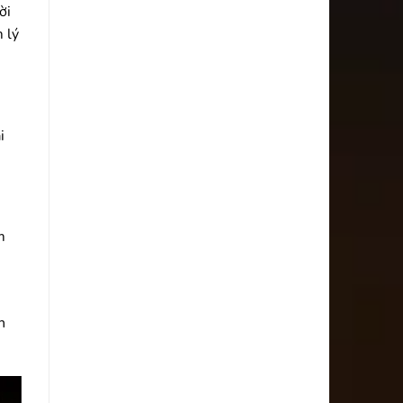
ời
 lý
i
m
n