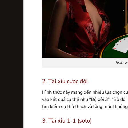
Iwin vớ
2. Tài xỉu cược đôi
Hình thức này mang đến nhiều lựa chọn cượ
vào kết quả cụ thể như “Bộ đôi 3”, “Bộ đôi
tìm kiếm sự thử thách và tăng mức thưởng
3. Tài xỉu 1-1 (solo)