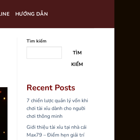
LINE
HƯỚNG DẪN
Tìm kiếm
TÌM
KIẾM
Recent Posts
7 chiến lược quản lý vốn khi
chơi tài xỉu dành cho người
chơi thông minh
Giới thiệu tài xỉu tại nhà cái
Max79 – Điểm hẹn giải trí