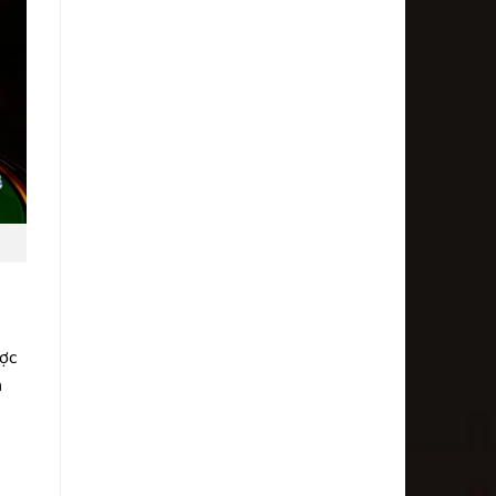
ược
n