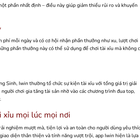
một phần nhất định – điều này giúp giảm thiểu rủi ro và khuyến
y
 phí mỗi ngày và có cơ hội nhận phần thưởng như xu, lượt chơi
Những phần thưởng này có thể sử dụng để chơi tài xỉu mà không 
g Sinh, Iwin thường tổ chức sự kiện tài xỉu với tổng giá trị giải
người chơi gia tăng tài sản nhờ vào các chương trình đua top,
.
 xỉu mọi lúc mọi nơi
rải nghiệm mượt mà, tiện lợi và an toàn cho người dùng yêu thí
 giao diện thân thiện và tính năng vượt trội, app Iwin hiện là lựa