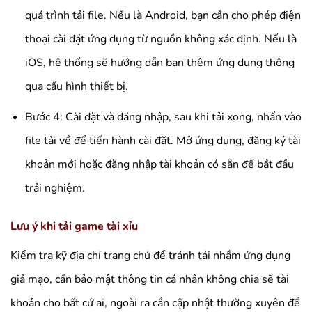
quá trình tải file. Nếu là Android, bạn cần cho phép điện
thoại cài đặt ứng dụng từ nguồn không xác định. Nếu là
iOS, hệ thống sẽ hướng dẫn bạn thêm ứng dụng thông
qua cấu hình thiết bị.
Bước 4: Cài đặt và đăng nhập, sau khi tải xong, nhấn vào
file tải về để tiến hành cài đặt. Mở ứng dụng, đăng ký tài
khoản mới hoặc đăng nhập tài khoản có sẵn để bắt đầu
trải nghiệm.
Lưu ý khi tải game tài xỉu
Kiểm tra kỹ địa chỉ trang chủ để tránh tải nhầm ứng dụng
giả mạo, cần bảo mật thông tin cá nhân không chia sẽ tài
khoản cho bất cứ ai, ngoài ra cần cập nhật thường xuyên để