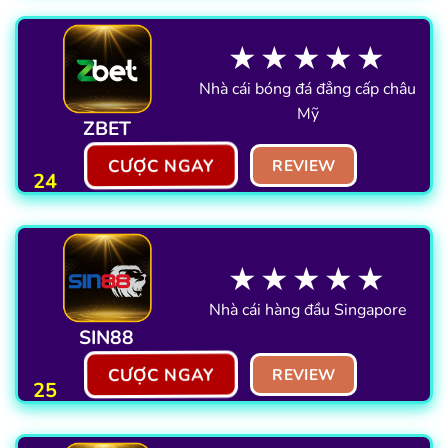
★★★★★
Nhà cái bóng đá đẳng cấp châu
Mỹ
ZBET
CƯỢC NGAY
REVIEW
24
★★★★★
Nhà cái hàng đầu Singapore
SIN88
CƯỢC NGAY
REVIEW
25