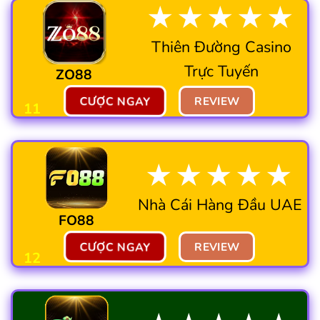
★★★★★
Thiên Đường Casino
Trực Tuyến
ZO88
CƯỢC NGAY
REVIEW
11
★★★★★
Nhà Cái Hàng Đầu UAE
FO88
CƯỢC NGAY
REVIEW
12