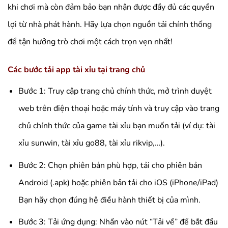
khi chơi mà còn đảm bảo bạn nhận được đầy đủ các quyền
lợi từ nhà phát hành. Hãy lựa chọn nguồn tải chính thống
để tận hưởng trò chơi một cách trọn vẹn nhất!
Các bước tải app tài xỉu tại trang chủ
Bước 1: Truy cập trang chủ chính thức, mở trình duyệt
web trên điện thoại hoặc máy tính và truy cập vào trang
chủ chính thức của game tài xỉu bạn muốn tải (ví dụ: tài
xỉu sunwin, tài xỉu go88, tài xỉu rikvip,…).
Bước 2: Chọn phiên bản phù hợp, tải cho phiên bản
Android (.apk) hoặc phiên bản tải cho iOS (iPhone/iPad)
Bạn hãy chọn đúng hệ điều hành thiết bị của mình.
Bước 3: Tải ứng dụng: Nhấn vào nút “Tải về” để bắt đầu