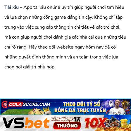
Tài xỉu
– App tài xỉu online uy tín giúp người chơi tìm hiểu
và lựa chọn những cổng game đáng tin cậy. Không chỉ tập
trung vào việc cung cấp thông tin chi tiết về các trò chơi,
mà còn giúp người chơi đánh giá các nhà cái qua những tiêu
chí rõ ràng. Hãy theo dõi website ngay hôm nay để có
những quyết định thông minh và an toàn trong việc lựa
chọn nơi giải trí phù hợp.
×
×
×