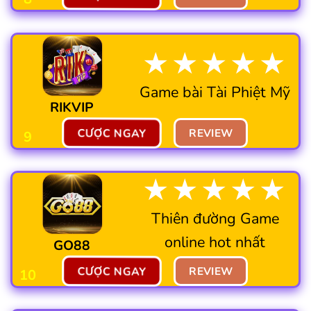
★★★★★
Game bài Tài Phiệt Mỹ
RIKVIP
CƯỢC NGAY
REVIEW
9
★★★★★
Thiên đường Game
online hot nhất
GO88
CƯỢC NGAY
REVIEW
10