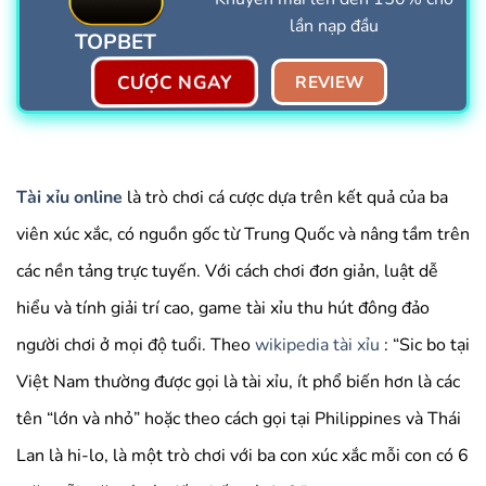
lần nạp đầu
TOPBET
CƯỢC NGAY
REVIEW
Tài xỉu online
là trò chơi cá cược dựa trên kết quả của ba
viên xúc xắc, có nguồn gốc từ Trung Quốc và nâng tầm trên
các nền tảng trực tuyến. Với cách chơi đơn giản, luật dễ
hiểu và tính giải trí cao, game tài xỉu thu hút đông đảo
người chơi ở mọi độ tuổi. Theo
wikipedia tài xỉu
: “Sic bo tại
Việt Nam thường được gọi là tài xỉu, ít phổ biến hơn là các
tên “lớn và nhỏ” hoặc theo cách gọi tại Philippines và Thái
Lan là hi-lo, là một trò chơi với ba con xúc xắc mỗi con có 6