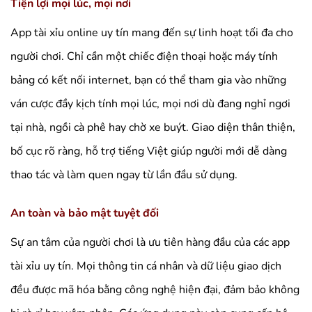
Tiện lợi mọi lúc, mọi nơi
App tài xỉu online uy tín mang đến sự linh hoạt tối đa cho
người chơi. Chỉ cần một chiếc điện thoại hoặc máy tính
bảng có kết nối internet, bạn có thể tham gia vào những
ván cược đầy kịch tính mọi lúc, mọi nơi dù đang nghỉ ngơi
tại nhà, ngồi cà phê hay chờ xe buýt. Giao diện thân thiện,
bố cục rõ ràng, hỗ trợ tiếng Việt giúp người mới dễ dàng
thao tác và làm quen ngay từ lần đầu sử dụng.
An toàn và bảo mật tuyệt đối
Sự an tâm của người chơi là ưu tiên hàng đầu của các app
tài xỉu uy tín. Mọi thông tin cá nhân và dữ liệu giao dịch
đều được mã hóa bằng công nghệ hiện đại, đảm bảo không