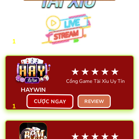
1
★★★★★
Cổng Game Tài Xỉu Uy Tín
HAYWIN
CƯỢC NGAY
REVIEW
1
★★★★★