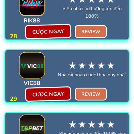
Siêu nhà cái thưởng lên đến
100%
RIK88
CƯỢC NGAY
REVIEW
28
★★★★★
Nhà cái hoàn cược thua duy nhất
VIC88
CƯỢC NGAY
REVIEW
29
★★★★★
Khuyến mãi lên đến 150% cho