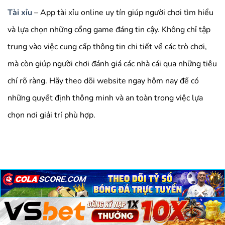
Tài xỉu
– App tài xỉu online uy tín giúp người chơi tìm hiểu
và lựa chọn những cổng game đáng tin cậy. Không chỉ tập
trung vào việc cung cấp thông tin chi tiết về các trò chơi,
mà còn giúp người chơi đánh giá các nhà cái qua những tiêu
chí rõ ràng. Hãy theo dõi website ngay hôm nay để có
những quyết định thông minh và an toàn trong việc lựa
chọn nơi giải trí phù hợp.
×
×
×