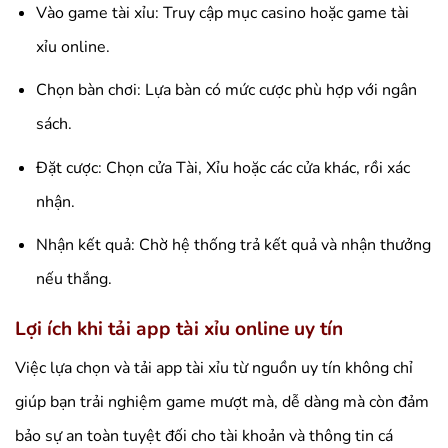
Vào game tài xỉu: Truy cập mục casino hoặc game tài
xỉu online.
Chọn bàn chơi: Lựa bàn có mức cược phù hợp với ngân
sách.
Đặt cược: Chọn cửa Tài, Xỉu hoặc các cửa khác, rồi xác
nhận.
Nhận kết quả: Chờ hệ thống trả kết quả và nhận thưởng
nếu thắng.
Lợi ích khi tải app tài xỉu online uy tín
Việc lựa chọn và tải app tài xỉu từ nguồn uy tín không chỉ
giúp bạn trải nghiệm game mượt mà, dễ dàng mà còn đảm
bảo sự an toàn tuyệt đối cho tài khoản và thông tin cá