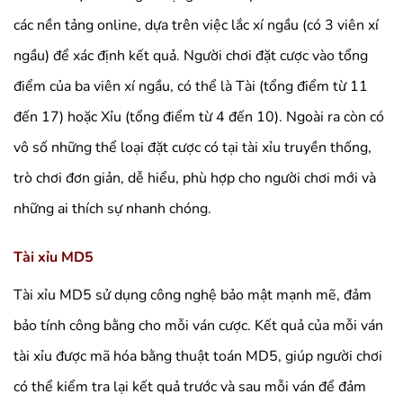
các nền tảng online, dựa trên việc lắc xí ngầu (có 3 viên xí
ngầu) để xác định kết quả. Người chơi đặt cược vào tổng
điểm của ba viên xí ngầu, có thể là Tài (tổng điểm từ 11
đến 17) hoặc Xỉu (tổng điểm từ 4 đến 10). Ngoài ra còn có
vô số những thể loại đặt cược có tại tài xỉu truyền thống,
trò chơi đơn giản, dễ hiểu, phù hợp cho người chơi mới và
những ai thích sự nhanh chóng.
Tài xỉu MD5
Tài xỉu MD5 sử dụng công nghệ bảo mật mạnh mẽ, đảm
bảo tính công bằng cho mỗi ván cược. Kết quả của mỗi ván
tài xỉu được mã hóa bằng thuật toán MD5, giúp người chơi
có thể kiểm tra lại kết quả trước và sau mỗi ván để đảm