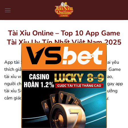
Bỏ
qua
nội
dung
Tài Xỉu Online – Top 10 App Game
Tài Xỉu Uy Tín Nhất Việt Nam 2025
×
App
tài xỉu online
là lựa chọn hoàn hảo cho những ai yêu
thích giải trí và kiếm tiền bằng trí tuệ nhanh chóng. Game
tài xỉu với lối chơi đơn giản, hấp dẫn và tỉ lệ thắng cao,
người chơi dễ dàng tham gia mọi lúc, mọi nơi. Tải ngay app
tài xỉu Sunwin MD5 online uy tín dưới đây để tận hưởng
cảm giác hồi hộp từng giây và rinh thưởng mỗi ngày.