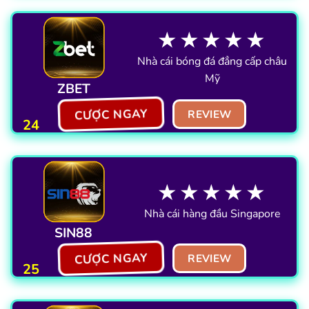
★★★★★
Nhà cái bóng đá đẳng cấp châu
Mỹ
ZBET
CƯỢC NGAY
REVIEW
24
★★★★★
Nhà cái hàng đầu Singapore
SIN88
CƯỢC NGAY
REVIEW
25