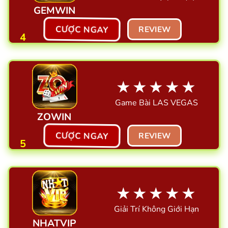
GEMWIN
CƯỢC NGAY
REVIEW
4
★★★★★
Game Bài LAS VEGAS
ZOWIN
CƯỢC NGAY
REVIEW
5
★★★★★
Giải Trí Không Giới Hạn
NHATVIP