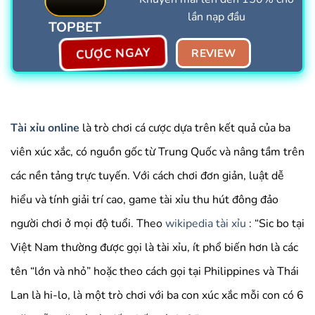
lần nạp đầu
TOPBET
CƯỢC NGAY
REVIEW
Tài xỉu online
là trò chơi cá cược dựa trên kết quả của ba
viên xúc xắc, có nguồn gốc từ Trung Quốc và nâng tầm trên
các nền tảng trực tuyến. Với cách chơi đơn giản, luật dễ
hiểu và tính giải trí cao, game tài xỉu thu hút đông đảo
người chơi ở mọi độ tuổi. Theo
wikipedia tài xỉu
: “Sic bo tại
Việt Nam thường được gọi là tài xỉu, ít phổ biến hơn là các
tên “lớn và nhỏ” hoặc theo cách gọi tại Philippines và Thái
Lan là hi-lo, là một trò chơi với ba con xúc xắc mỗi con có 6