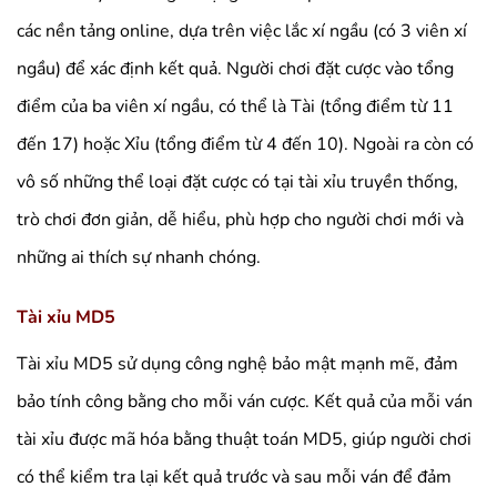
các nền tảng online, dựa trên việc lắc xí ngầu (có 3 viên xí
ngầu) để xác định kết quả. Người chơi đặt cược vào tổng
điểm của ba viên xí ngầu, có thể là Tài (tổng điểm từ 11
đến 17) hoặc Xỉu (tổng điểm từ 4 đến 10). Ngoài ra còn có
vô số những thể loại đặt cược có tại tài xỉu truyền thống,
trò chơi đơn giản, dễ hiểu, phù hợp cho người chơi mới và
những ai thích sự nhanh chóng.
Tài xỉu MD5
Tài xỉu MD5 sử dụng công nghệ bảo mật mạnh mẽ, đảm
bảo tính công bằng cho mỗi ván cược. Kết quả của mỗi ván
tài xỉu được mã hóa bằng thuật toán MD5, giúp người chơi
có thể kiểm tra lại kết quả trước và sau mỗi ván để đảm