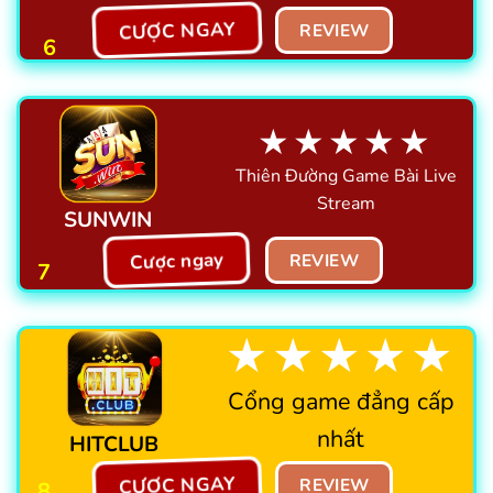
CƯỢC NGAY
REVIEW
6
★★★★★
Thiên Đường Game Bài Live
Stream
SUNWIN
Cược ngay
REVIEW
7
★★★★★
Cổng game đẳng cấp
nhất
HITCLUB
CƯỢC NGAY
REVIEW
8