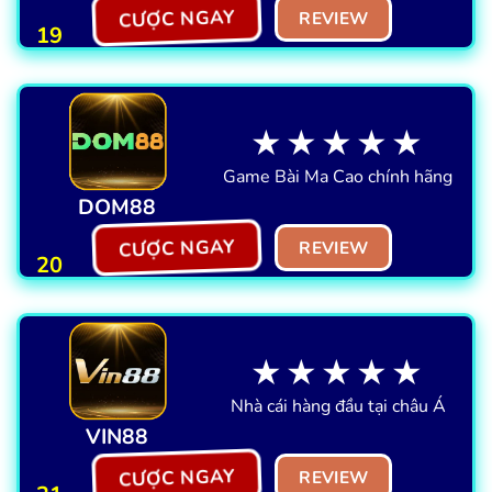
CƯỢC NGAY
REVIEW
19
★★★★★
Game Bài Ma Cao chính hãng
DOM88
CƯỢC NGAY
REVIEW
20
★★★★★
Nhà cái hàng đầu tại châu Á
VIN88
CƯỢC NGAY
REVIEW