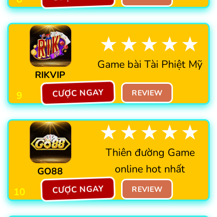
★★★★★
Game bài Tài Phiệt Mỹ
RIKVIP
CƯỢC NGAY
REVIEW
9
★★★★★
Thiên đường Game
online hot nhất
GO88
CƯỢC NGAY
REVIEW
10