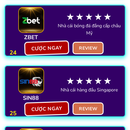
★★★★★
Nhà cái bóng đá đẳng cấp châu
Mỹ
ZBET
CƯỢC NGAY
REVIEW
24
★★★★★
Nhà cái hàng đầu Singapore
SIN88
CƯỢC NGAY
REVIEW
25