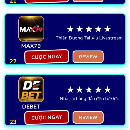
21
★★★★★
Thiên Đường Tài Xỉu Livestream
MAX79
CƯỢC NGAY
REVIEW
22
★★★★★
Nhà cái hàng đầu đến từ Đức
DEBET
CƯỢC NGAY
REVIEW
23