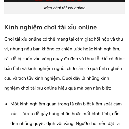
Mẹo chơi tài xỉu online
Kinh nghiệm chơi tài xỉu online
Chơi tài xỉu online có thể mang lại cảm giác hồi hộp và thú
vị, nhưng nếu bạn không có chiến lược hoặc kinh nghiệm,
rất dễ bị cuốn vào vòng quay đỏ đen và thua lỗ. Để có được
bản lĩnh và kinh nghiệm người chơi cần có quá tình nghiên
cứu và tích lũy kinh nghiệm. Dưới đây là những kinh
nghiệm chơi tài xỉu online hiệu quả mà bạn nên biết:
Một kinh nghiệm quan trọng là cần biết kiểm soát cảm
xúc. Tài xỉu dễ gây hưng phấn hoặc mất bình tĩnh, dẫn
đến những quyết định vội vàng. Người chơi nên đặt ra