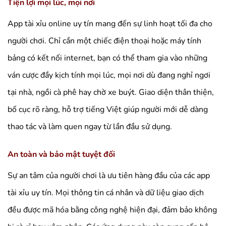
Tiện lợi mọi lúc, mọi nơi
App tài xỉu online uy tín mang đến sự linh hoạt tối đa cho
người chơi. Chỉ cần một chiếc điện thoại hoặc máy tính
bảng có kết nối internet, bạn có thể tham gia vào những
ván cược đầy kịch tính mọi lúc, mọi nơi dù đang nghỉ ngơi
tại nhà, ngồi cà phê hay chờ xe buýt. Giao diện thân thiện,
bố cục rõ ràng, hỗ trợ tiếng Việt giúp người mới dễ dàng
thao tác và làm quen ngay từ lần đầu sử dụng.
An toàn và bảo mật tuyệt đối
Sự an tâm của người chơi là ưu tiên hàng đầu của các app
tài xỉu uy tín. Mọi thông tin cá nhân và dữ liệu giao dịch
đều được mã hóa bằng công nghệ hiện đại, đảm bảo không