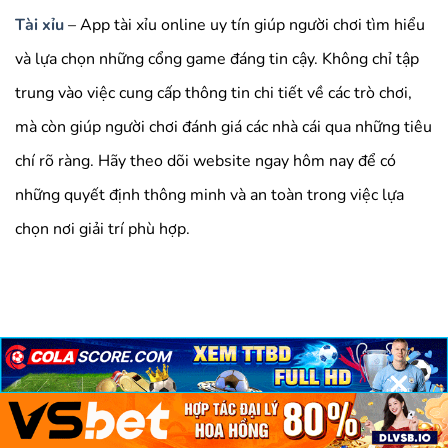
Tài xỉu
– App tài xỉu online uy tín giúp người chơi tìm hiểu
và lựa chọn những cổng game đáng tin cậy. Không chỉ tập
trung vào việc cung cấp thông tin chi tiết về các trò chơi,
mà còn giúp người chơi đánh giá các nhà cái qua những tiêu
chí rõ ràng. Hãy theo dõi website ngay hôm nay để có
những quyết định thông minh và an toàn trong việc lựa
chọn nơi giải trí phù hợp.
×
×
×