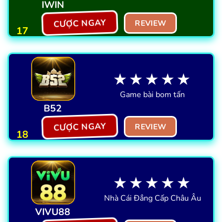
IWIN
CƯỢC NGAY
REVIEW
17
★★★★★
Game bài bom tấn
B52
CƯỢC NGAY
REVIEW
18
★★★★★
Nhà Cái Đẳng Cấp Châu Âu
VIVU88