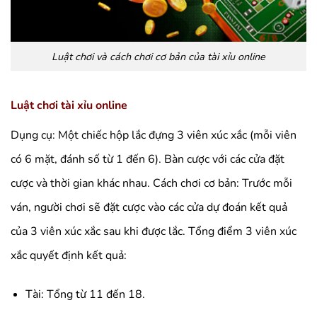
Luật chơi và cách chơi cơ bản của tài xỉu online
Luật chơi tài xỉu online
Dụng cụ: Một chiếc hộp lắc đựng 3 viên xúc xắc (mỗi viên
có 6 mặt, đánh số từ 1 đến 6). Bàn cược với các cửa đặt
cược và thời gian khác nhau. Cách chơi cơ bản: Trước mỗi
ván, người chơi sẽ đặt cược vào các cửa dự đoán kết quả
của 3 viên xúc xắc sau khi được lắc. Tổng điểm 3 viên xúc
xắc quyết định kết quả:
Tài: Tổng từ 11 đến 18.