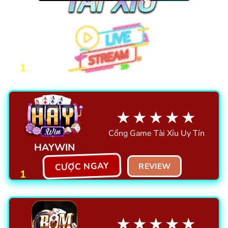
1
★★★★★
Cổng Game Tài Xỉu Uy Tín
HAYWIN
CƯỢC NGAY
REVIEW
1
★★★★★