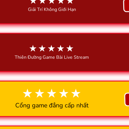
★★★★★
Giải Trí Không Giới Hạn
★★★★★
Thiên Đường Game Bài Live Stream
★★★★★
Cổng game đẳng cấp nhất