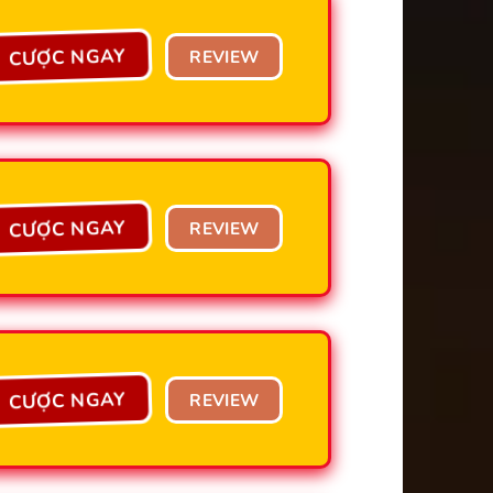
CƯỢC NGAY
REVIEW
CƯỢC NGAY
REVIEW
CƯỢC NGAY
REVIEW