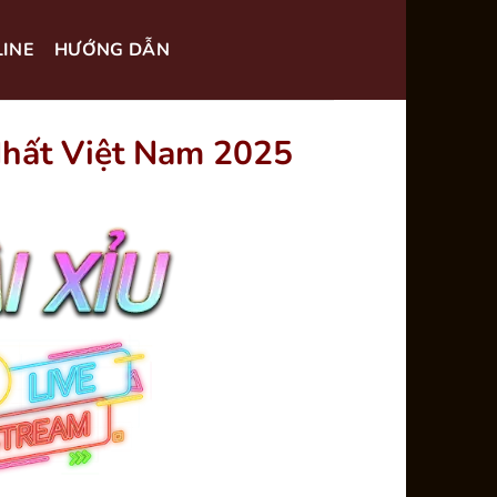
LINE
HƯỚNG DẪN
Nhất Việt Nam 2025