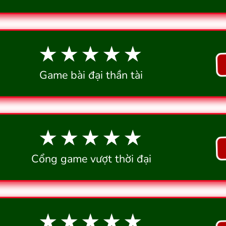
★★★★★
Game bài đại thần tài
★★★★★
Cổng game vượt thời đại
★★★★★