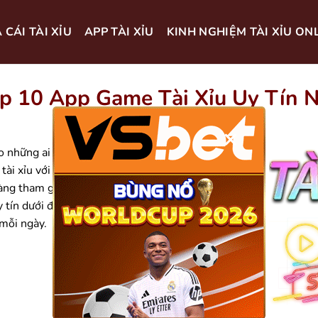
 CÁI TÀI XỈU
APP TÀI XỈU
KINH NGHIỆM TÀI XỈU ON
Top 10 App Game Tài Xỉu Uy Tín 
×
 những ai yêu thích giải trí và
i xỉu với lối chơi đơn giản,
àng tham gia mọi lúc, mọi nơi.
 tín dưới đây để tận hưởng
 mỗi ngày.