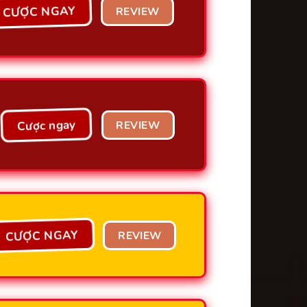
CƯỢC NGAY
REVIEW
Cược ngay
REVIEW
CƯỢC NGAY
REVIEW