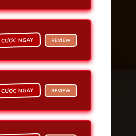
CƯỢC NGAY
REVIEW
CƯỢC NGAY
REVIEW