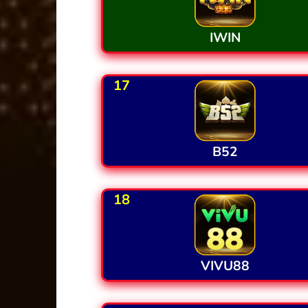
IWIN
17
B52
18
VIVU88