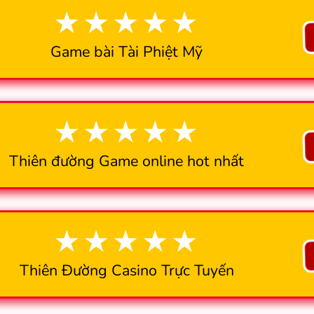
★★★★★
Game bài Tài Phiệt Mỹ
★★★★★
Thiên đường Game online hot nhất
★★★★★
Thiên Đường Casino Trực Tuyến