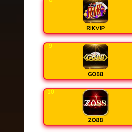
RIKVIP
9
GO88
10
ZO88