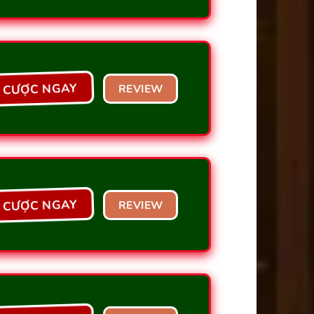
CƯỢC NGAY
REVIEW
CƯỢC NGAY
REVIEW