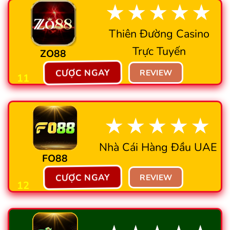
★★★★★
Thiên Đường Casino
Trực Tuyến
ZO88
CƯỢC NGAY
REVIEW
11
★★★★★
Nhà Cái Hàng Đầu UAE
FO88
CƯỢC NGAY
REVIEW
12