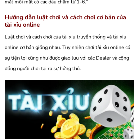
mặt mỗi mặt có các dấu chấm từ 1-6.”
Hướng dẫn luật chơi và cách chơi cơ bản của
tài xỉu online
Luật chơi và cách chơi của tài xỉu truyền thống và tài xỉu
online cơ bản giống nhau. Tuy nhiên chơi tài xỉu online có
sự tiện lợi cũng như được giao lưu với các Dealer và cộng
đồng người chơi tại ra sự hứng thú.