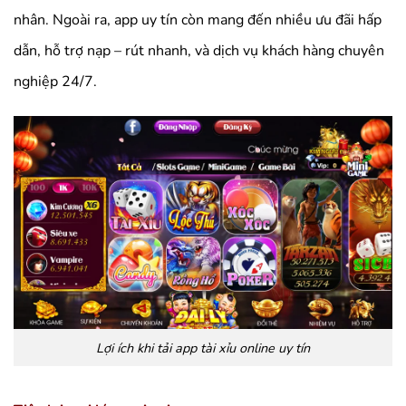
nhân. Ngoài ra, app uy tín còn mang đến nhiều ưu đãi hấp
dẫn, hỗ trợ nạp – rút nhanh, và dịch vụ khách hàng chuyên
nghiệp 24/7.
Lợi ích khi tải app tài xỉu online uy tín