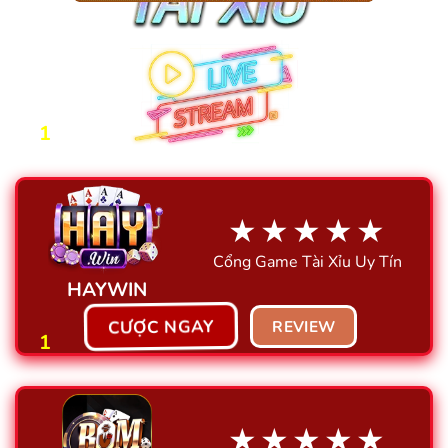
1
★★★★★
Cổng Game Tài Xỉu Uy Tín
HAYWIN
CƯỢC NGAY
REVIEW
1
★★★★★