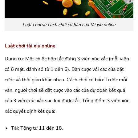
Luật chơi và cách chơi cơ bản của tài xỉu online
Luật chơi tài xỉu online
Dụng cụ: Một chiếc hộp lắc đựng 3 viên xúc xắc (mỗi viên
có 6 mặt, đánh số từ 1 đến 6). Bàn cược với các cửa đặt
cược và thời gian khác nhau. Cách chơi cơ bản: Trước mỗi
ván, người chơi sẽ đặt cược vào các cửa dự đoán kết quả
của 3 viên xúc xắc sau khi được lắc. Tổng điểm 3 viên xúc
xắc quyết định kết quả:
Tài: Tổng từ 11 đến 18.