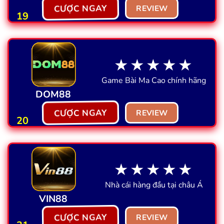
CƯỢC NGAY
REVIEW
19
★★★★★
Game Bài Ma Cao chính hãng
DOM88
CƯỢC NGAY
REVIEW
20
★★★★★
Nhà cái hàng đầu tại châu Á
VIN88
CƯỢC NGAY
REVIEW