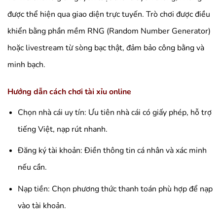
được thể hiện qua giao diện trực tuyến. Trò chơi được điều
khiển bằng phần mềm RNG (Random Number Generator)
hoặc livestream từ sòng bạc thật, đảm bảo công bằng và
minh bạch.
Hướng dẫn cách chơi tài xỉu online
Chọn nhà cái uy tín: Ưu tiên nhà cái có giấy phép, hỗ trợ
tiếng Việt, nạp rút nhanh.
Đăng ký tài khoản: Điền thông tin cá nhân và xác minh
nếu cần.
Nạp tiền: Chọn phương thức thanh toán phù hợp để nạp
vào tài khoản.