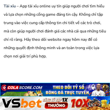
Tài xỉu
– App tài xỉu online uy tín giúp người chơi tìm hiểu
và lựa chọn những cổng game đáng tin cậy. Không chỉ tập
trung vào việc cung cấp thông tin chi tiết về các trò chơi,
mà còn giúp người chơi đánh giá các nhà cái qua những tiêu
chí rõ ràng. Hãy theo dõi website ngay hôm nay để có
những quyết định thông minh và an toàn trong việc lựa
chọn nơi giải trí phù hợp.
×
×
×