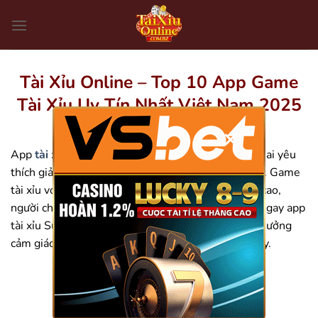
Bỏ
qua
nội
dung
Tài Xỉu Online – Top 10 App Game
Tài Xỉu Uy Tín Nhất Việt Nam 2025
×
App
tài xỉu online
là lựa chọn hoàn hảo cho những ai yêu
thích giải trí và kiếm tiền bằng trí tuệ nhanh chóng. Game
tài xỉu với lối chơi đơn giản, hấp dẫn và tỉ lệ thắng cao,
người chơi dễ dàng tham gia mọi lúc, mọi nơi. Tải ngay app
tài xỉu Sunwin MD5 online uy tín dưới đây để tận hưởng
cảm giác hồi hộp từng giây và rinh thưởng mỗi ngày.