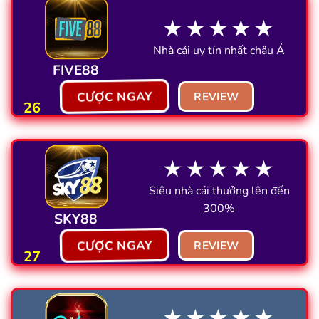
★★★★★
Nhà cái uy tín nhất châu Á
FIVE88
CƯỢC NGAY
REVIEW
26
★★★★★
Siêu nhà cái thưởng lên đến
300%
SKY88
CƯỢC NGAY
REVIEW
27
★★★★★