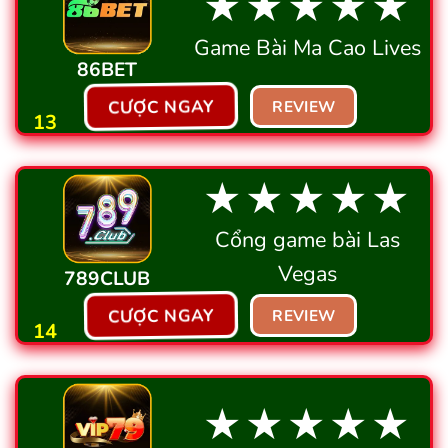
★★★★★
Game Bài Ma Cao Lives
86BET
CƯỢC NGAY
REVIEW
13
★★★★★
Cổng game bài Las
Vegas
789CLUB
CƯỢC NGAY
REVIEW
14
★★★★★