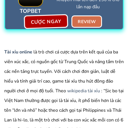
lần nạp đầu
TOPBET
CƯỢC NGAY
REVIEW
Tài xỉu online
là trò chơi cá cược dựa trên kết quả của ba
viên xúc xắc, có nguồn gốc từ Trung Quốc và nâng tầm trên
các nền tảng trực tuyến. Với cách chơi đơn giản, luật dễ
hiểu và tính giải trí cao, game tài xỉu thu hút đông đảo
người chơi ở mọi độ tuổi. Theo
wikipedia tài xỉu
: “Sic bo tại
Việt Nam thường được gọi là tài xỉu, ít phổ biến hơn là các
tên “lớn và nhỏ” hoặc theo cách gọi tại Philippines và Thái
Lan là hi-lo, là một trò chơi với ba con xúc xắc mỗi con có 6