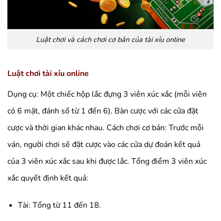
Luật chơi và cách chơi cơ bản của tài xỉu online
Luật chơi tài xỉu online
Dụng cụ: Một chiếc hộp lắc đựng 3 viên xúc xắc (mỗi viên
có 6 mặt, đánh số từ 1 đến 6). Bàn cược với các cửa đặt
cược và thời gian khác nhau. Cách chơi cơ bản: Trước mỗi
ván, người chơi sẽ đặt cược vào các cửa dự đoán kết quả
của 3 viên xúc xắc sau khi được lắc. Tổng điểm 3 viên xúc
xắc quyết định kết quả:
Tài: Tổng từ 11 đến 18.