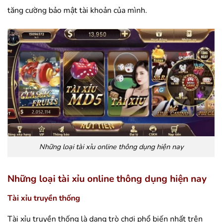
tăng cường bảo mật tài khoản của mình.
Những loại tài xỉu online thông dụng hiện nay
Những loại tài xỉu online thông dụng hiện nay
Tài xỉu truyền thống
Tài xỉu truyền thống là dạng trò chơi phổ biến nhất trên