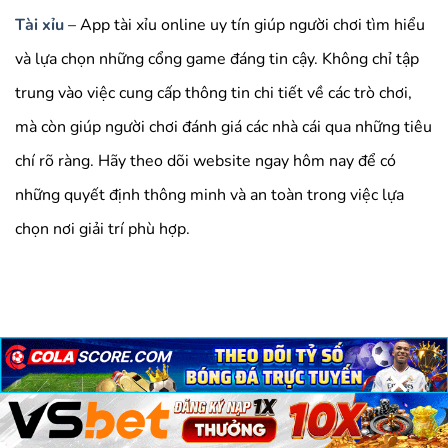
Tài xỉu
– App tài xỉu online uy tín giúp người chơi tìm hiểu
và lựa chọn những cổng game đáng tin cậy. Không chỉ tập
trung vào việc cung cấp thông tin chi tiết về các trò chơi,
mà còn giúp người chơi đánh giá các nhà cái qua những tiêu
chí rõ ràng. Hãy theo dõi website ngay hôm nay để có
những quyết định thông minh và an toàn trong việc lựa
chọn nơi giải trí phù hợp.
×
×
×