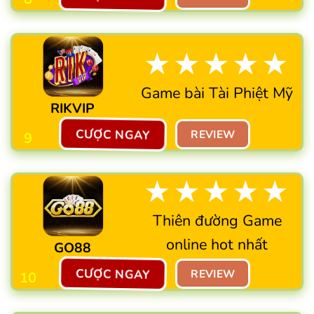
★★★★★
Game bài Tài Phiệt Mỹ
RIKVIP
CƯỢC NGAY
REVIEW
9
★★★★★
Thiên đường Game
online hot nhất
GO88
CƯỢC NGAY
REVIEW
10