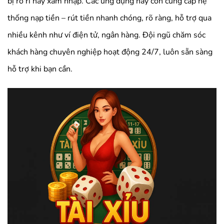
bị rò rỉ hay xâm nhập. Các ứng dụng này còn cung cấp hệ
thống nạp tiền – rút tiền nhanh chóng, rõ ràng, hỗ trợ qua
nhiều kênh như ví điện tử, ngân hàng. Đội ngũ chăm sóc
khách hàng chuyên nghiệp hoạt động 24/7, luôn sẵn sàng
hỗ trợ khi bạn cần.