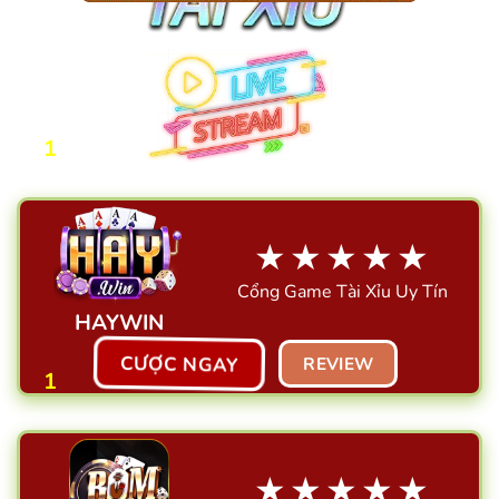
1
★★★★★
Cổng Game Tài Xỉu Uy Tín
HAYWIN
CƯỢC NGAY
REVIEW
1
★★★★★