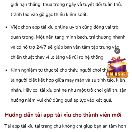
giới hạn thắng, thua trong ngày và tuyệt đối tuân thủ,
tránh lao vào gỡ gạc thiếu kiểm soát.
Việc chọn app tài xỉu online uy tín cũng đóng vai trò
quan trọng. Một nền tảng minh bạch, trả thưởng nhanh
và có hỗ trợ 24/7 sẽ giúp bạn yên tâm tập trung vào
✕
chiến thuật thay vì lo lắng về rủi ro hệ thống.
Kinh nghiệm từ thực tế cho thấy, người chơi thành công
là người biết kết hợp giữa may mắn và sự tỉnh táo, kiên
nhẫn. Hãy coi tài xỉu online như một trò chơi giải trí, tận
hưởng niềm vui chứ đừng quá áp lực vào kết quả.
Hướng dẫn tải app tài xỉu cho thành viên mới
Tải app tài xỉu tại trang chủ không chỉ giúp bạn an tâm hơn