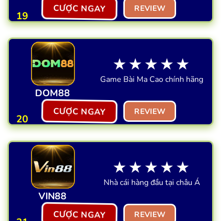
CƯỢC NGAY
REVIEW
19
★★★★★
Game Bài Ma Cao chính hãng
DOM88
CƯỢC NGAY
REVIEW
20
★★★★★
Nhà cái hàng đầu tại châu Á
VIN88
CƯỢC NGAY
REVIEW