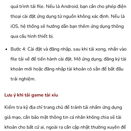
quá trình tải file. Nếu là Android, bạn cần cho phép điện
thoại cài đặt ứng dụng từ nguồn không xác định. Nếu là
iOS, hệ thống sẽ hướng dẫn bạn thêm ứng dụng thông
qua cấu hình thiết bị.
Bước 4: Cài đặt và đăng nhập, sau khi tải xong, nhấn vào
file tải về để tiến hành cài đặt. Mở ứng dụng, đăng ký tài
khoản mới hoặc đăng nhập tài khoản có sẵn để bắt đầu
trải nghiệm.
Lưu ý khi tải game tài xỉu
Kiểm tra kỹ địa chỉ trang chủ để tránh tải nhầm ứng dụng
giả mạo, cần bảo mật thông tin cá nhân không chia sẽ tài
khoản cho bất cứ ai, ngoài ra cần cập nhật thường xuyên để