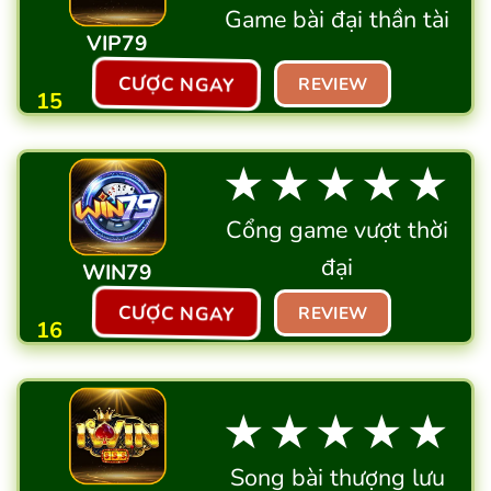
Game bài đại thần tài
VIP79
CƯỢC NGAY
REVIEW
15
★★★★★
Cổng game vượt thời
đại
WIN79
CƯỢC NGAY
REVIEW
16
★★★★★
Song bài thượng lưu