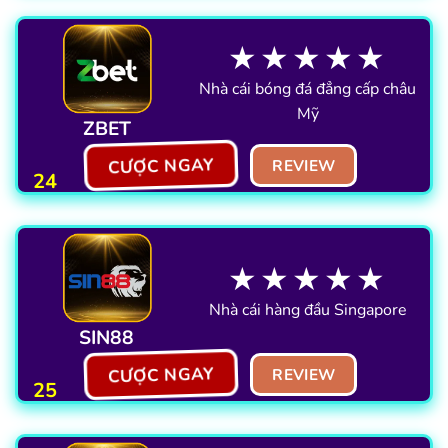
★★★★★
Nhà cái bóng đá đẳng cấp châu
Mỹ
ZBET
CƯỢC NGAY
REVIEW
24
★★★★★
Nhà cái hàng đầu Singapore
SIN88
CƯỢC NGAY
REVIEW
25