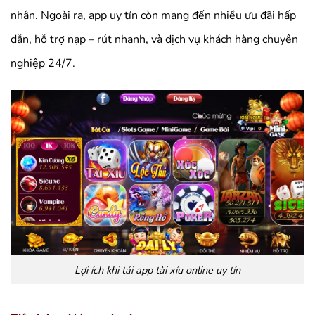
nhân. Ngoài ra, app uy tín còn mang đến nhiều ưu đãi hấp
dẫn, hỗ trợ nạp – rút nhanh, và dịch vụ khách hàng chuyên
nghiệp 24/7.
Lợi ích khi tải app tài xỉu online uy tín