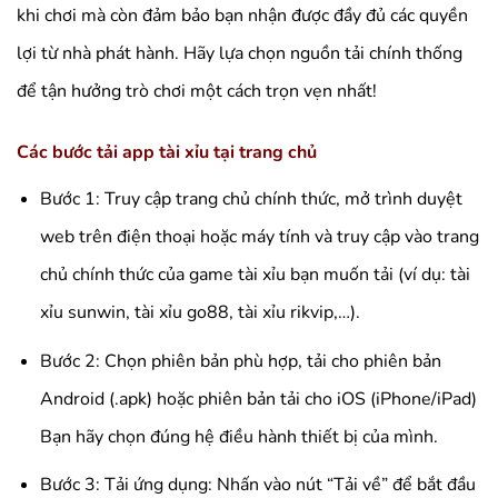
khi chơi mà còn đảm bảo bạn nhận được đầy đủ các quyền
lợi từ nhà phát hành. Hãy lựa chọn nguồn tải chính thống
để tận hưởng trò chơi một cách trọn vẹn nhất!
Các bước tải app tài xỉu tại trang chủ
Bước 1: Truy cập trang chủ chính thức, mở trình duyệt
web trên điện thoại hoặc máy tính và truy cập vào trang
chủ chính thức của game tài xỉu bạn muốn tải (ví dụ: tài
xỉu sunwin, tài xỉu go88, tài xỉu rikvip,…).
Bước 2: Chọn phiên bản phù hợp, tải cho phiên bản
Android (.apk) hoặc phiên bản tải cho iOS (iPhone/iPad)
Bạn hãy chọn đúng hệ điều hành thiết bị của mình.
Bước 3: Tải ứng dụng: Nhấn vào nút “Tải về” để bắt đầu