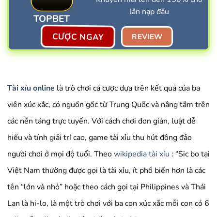
lần nạp đầu
TOPBET
CƯỢC NGAY
REVIEW
Tài xỉu online
là trò chơi cá cược dựa trên kết quả của ba
viên xúc xắc, có nguồn gốc từ Trung Quốc và nâng tầm trên
các nền tảng trực tuyến. Với cách chơi đơn giản, luật dễ
hiểu và tính giải trí cao, game tài xỉu thu hút đông đảo
người chơi ở mọi độ tuổi. Theo
wikipedia tài xỉu
: “Sic bo tại
Việt Nam thường được gọi là tài xỉu, ít phổ biến hơn là các
tên “lớn và nhỏ” hoặc theo cách gọi tại Philippines và Thái
Lan là hi-lo, là một trò chơi với ba con xúc xắc mỗi con có 6