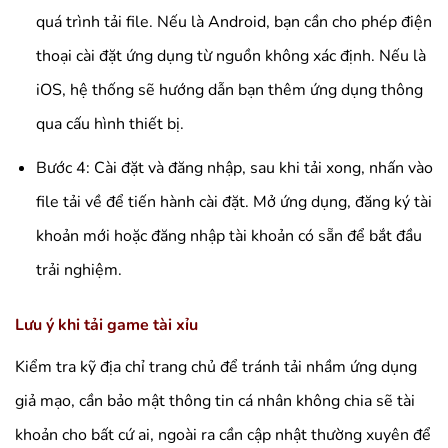
quá trình tải file. Nếu là Android, bạn cần cho phép điện
thoại cài đặt ứng dụng từ nguồn không xác định. Nếu là
iOS, hệ thống sẽ hướng dẫn bạn thêm ứng dụng thông
qua cấu hình thiết bị.
Bước 4: Cài đặt và đăng nhập, sau khi tải xong, nhấn vào
file tải về để tiến hành cài đặt. Mở ứng dụng, đăng ký tài
khoản mới hoặc đăng nhập tài khoản có sẵn để bắt đầu
trải nghiệm.
Lưu ý khi tải game tài xỉu
Kiểm tra kỹ địa chỉ trang chủ để tránh tải nhầm ứng dụng
giả mạo, cần bảo mật thông tin cá nhân không chia sẽ tài
khoản cho bất cứ ai, ngoài ra cần cập nhật thường xuyên để