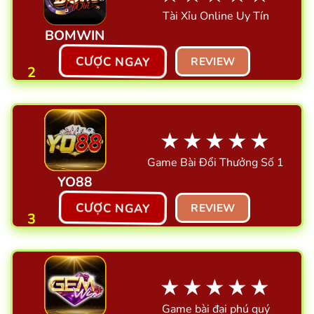
Tài Xỉu Online Uy Tín
BOMWIN
CƯỢC NGAY
REVIEW
2
★★★★★
Game Bài Đổi Thưởng Số 1
YO88
CƯỢC NGAY
REVIEW
3
★★★★★
Game bài đại phú quý