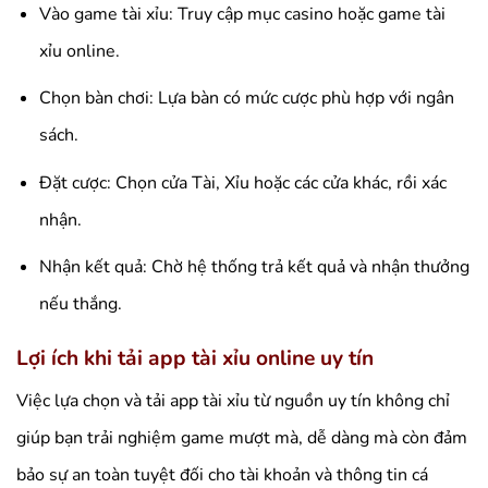
Vào game tài xỉu: Truy cập mục casino hoặc game tài
xỉu online.
Chọn bàn chơi: Lựa bàn có mức cược phù hợp với ngân
sách.
Đặt cược: Chọn cửa Tài, Xỉu hoặc các cửa khác, rồi xác
nhận.
Nhận kết quả: Chờ hệ thống trả kết quả và nhận thưởng
nếu thắng.
Lợi ích khi tải app tài xỉu online uy tín
Việc lựa chọn và tải app tài xỉu từ nguồn uy tín không chỉ
giúp bạn trải nghiệm game mượt mà, dễ dàng mà còn đảm
bảo sự an toàn tuyệt đối cho tài khoản và thông tin cá