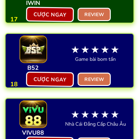
IWIN
CƯỢC NGAY
REVIEW
17
★★★★★
Game bài bom tấn
B52
CƯỢC NGAY
REVIEW
18
★★★★★
Nhà Cái Đẳng Cấp Châu Âu
VIVU88