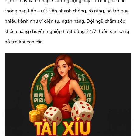
bị rò rỉ hay xâm nhập. Các ứng dụng này còn cung cấp hệ
thống nạp tiền – rút tiền nhanh chóng, rõ ràng, hỗ trợ qua
nhiều kênh như ví điện tử, ngân hàng. Đội ngũ chăm sóc
khách hàng chuyên nghiệp hoạt động 24/7, luôn sẵn sàng
hỗ trợ khi bạn cần.