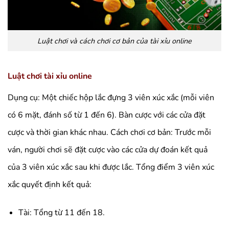
Luật chơi và cách chơi cơ bản của tài xỉu online
Luật chơi tài xỉu online
Dụng cụ: Một chiếc hộp lắc đựng 3 viên xúc xắc (mỗi viên
có 6 mặt, đánh số từ 1 đến 6). Bàn cược với các cửa đặt
cược và thời gian khác nhau. Cách chơi cơ bản: Trước mỗi
ván, người chơi sẽ đặt cược vào các cửa dự đoán kết quả
của 3 viên xúc xắc sau khi được lắc. Tổng điểm 3 viên xúc
xắc quyết định kết quả:
Tài: Tổng từ 11 đến 18.