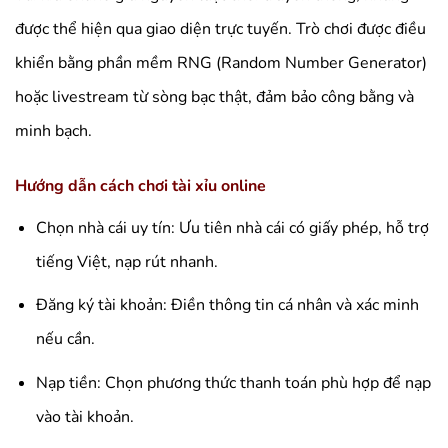
được thể hiện qua giao diện trực tuyến. Trò chơi được điều
khiển bằng phần mềm RNG (Random Number Generator)
hoặc livestream từ sòng bạc thật, đảm bảo công bằng và
minh bạch.
Hướng dẫn cách chơi tài xỉu online
Chọn nhà cái uy tín: Ưu tiên nhà cái có giấy phép, hỗ trợ
tiếng Việt, nạp rút nhanh.
Đăng ký tài khoản: Điền thông tin cá nhân và xác minh
nếu cần.
Nạp tiền: Chọn phương thức thanh toán phù hợp để nạp
vào tài khoản.