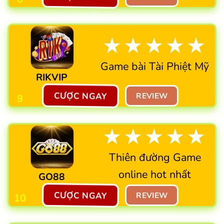
★★★★★
Game bài Tài Phiệt Mỹ
RIKVIP
CƯỢC NGAY
REVIEW
9
★★★★★
Thiên đường Game
online hot nhất
GO88
CƯỢC NGAY
REVIEW
10