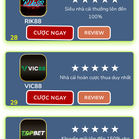
Siêu nhà cái thưởng lên đến
100%
RIK88
CƯỢC NGAY
REVIEW
28
★★★★★
Nhà cái hoàn cược thua duy nhất
VIC88
CƯỢC NGAY
REVIEW
29
★★★★★
Khuyến mãi lên đến 150% cho