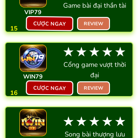
Game bài đại thần tài
VIP79
CƯỢC NGAY
REVIEW
15
★★★★★
Cổng game vượt thời
đại
WIN79
CƯỢC NGAY
REVIEW
16
★★★★★
Song bài thượng lưu