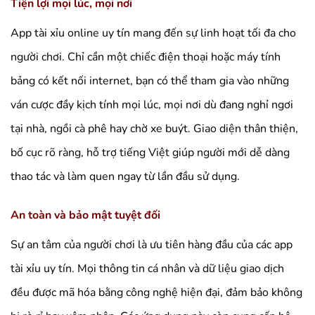
Tiện lợi mọi lúc, mọi nơi
App tài xỉu online uy tín mang đến sự linh hoạt tối đa cho
người chơi. Chỉ cần một chiếc điện thoại hoặc máy tính
bảng có kết nối internet, bạn có thể tham gia vào những
ván cược đầy kịch tính mọi lúc, mọi nơi dù đang nghỉ ngơi
tại nhà, ngồi cà phê hay chờ xe buýt. Giao diện thân thiện,
bố cục rõ ràng, hỗ trợ tiếng Việt giúp người mới dễ dàng
thao tác và làm quen ngay từ lần đầu sử dụng.
An toàn và bảo mật tuyệt đối
Sự an tâm của người chơi là ưu tiên hàng đầu của các app
tài xỉu uy tín. Mọi thông tin cá nhân và dữ liệu giao dịch
đều được mã hóa bằng công nghệ hiện đại, đảm bảo không