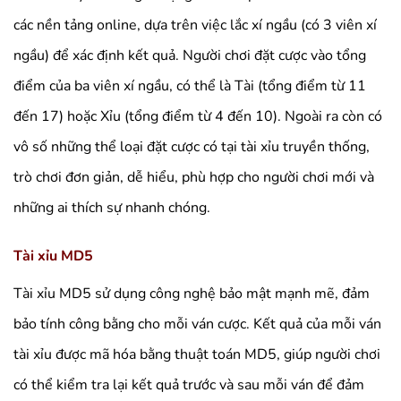
các nền tảng online, dựa trên việc lắc xí ngầu (có 3 viên xí
ngầu) để xác định kết quả. Người chơi đặt cược vào tổng
điểm của ba viên xí ngầu, có thể là Tài (tổng điểm từ 11
đến 17) hoặc Xỉu (tổng điểm từ 4 đến 10). Ngoài ra còn có
vô số những thể loại đặt cược có tại tài xỉu truyền thống,
trò chơi đơn giản, dễ hiểu, phù hợp cho người chơi mới và
những ai thích sự nhanh chóng.
Tài xỉu MD5
Tài xỉu MD5 sử dụng công nghệ bảo mật mạnh mẽ, đảm
bảo tính công bằng cho mỗi ván cược. Kết quả của mỗi ván
tài xỉu được mã hóa bằng thuật toán MD5, giúp người chơi
có thể kiểm tra lại kết quả trước và sau mỗi ván để đảm