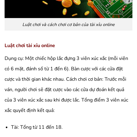
Luật chơi và cách chơi cơ bản của tài xỉu online
Luật chơi tài xỉu online
Dụng cụ: Một chiếc hộp lắc đựng 3 viên xúc xắc (mỗi viên
có 6 mặt, đánh số từ 1 đến 6). Bàn cược với các cửa đặt
cược và thời gian khác nhau. Cách chơi cơ bản: Trước mỗi
ván, người chơi sẽ đặt cược vào các cửa dự đoán kết quả
của 3 viên xúc xắc sau khi được lắc. Tổng điểm 3 viên xúc
xắc quyết định kết quả:
Tài: Tổng từ 11 đến 18.