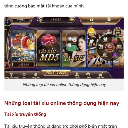
tăng cường bảo mật tài khoản của mình.
Những loại tài xỉu online thông dụng hiện nay
Những loại tài xỉu online thông dụng hiện nay
Tài xỉu truyền thống
Tài xỉu truyền thống là dạng trò chơi phổ biến nhất trên