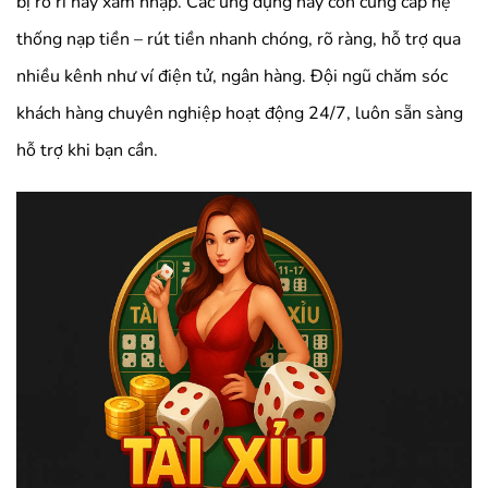
bị rò rỉ hay xâm nhập. Các ứng dụng này còn cung cấp hệ
thống nạp tiền – rút tiền nhanh chóng, rõ ràng, hỗ trợ qua
nhiều kênh như ví điện tử, ngân hàng. Đội ngũ chăm sóc
khách hàng chuyên nghiệp hoạt động 24/7, luôn sẵn sàng
hỗ trợ khi bạn cần.