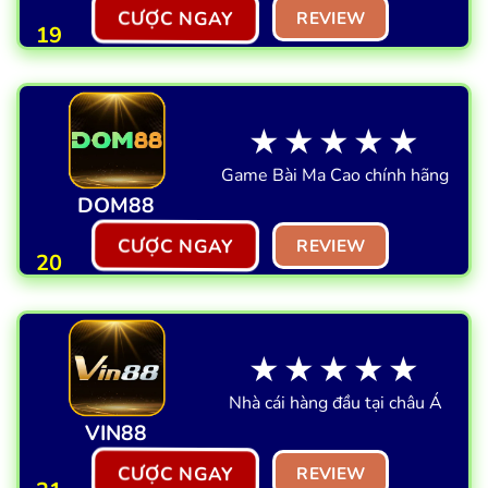
CƯỢC NGAY
REVIEW
19
★★★★★
Game Bài Ma Cao chính hãng
DOM88
CƯỢC NGAY
REVIEW
20
★★★★★
Nhà cái hàng đầu tại châu Á
VIN88
CƯỢC NGAY
REVIEW