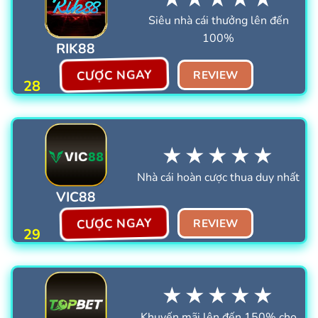
Siêu nhà cái thưởng lên đến
100%
RIK88
CƯỢC NGAY
REVIEW
28
★★★★★
Nhà cái hoàn cược thua duy nhất
VIC88
CƯỢC NGAY
REVIEW
29
★★★★★
Khuyến mãi lên đến 150% cho