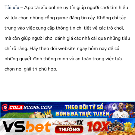
Tài xỉu
– App tài xỉu online uy tín giúp người chơi tìm hiểu
và lựa chọn những cổng game đáng tin cậy. Không chỉ tập
trung vào việc cung cấp thông tin chi tiết về các trò chơi,
mà còn giúp người chơi đánh giá các nhà cái qua những tiêu
chí rõ ràng. Hãy theo dõi website ngay hôm nay để có
những quyết định thông minh và an toàn trong việc lựa
chọn nơi giải trí phù hợp.
×
×
×