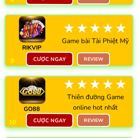
★★★★★
Game bài Tài Phiệt Mỹ
RIKVIP
CƯỢC NGAY
REVIEW
9
★★★★★
Thiên đường Game
online hot nhất
GO88
CƯỢC NGAY
REVIEW
10