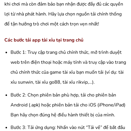
khi chơi mà còn đảm bảo bạn nhận được đầy đủ các quyền
lợi từ nhà phát hành. Hãy lựa chọn nguồn tải chính thống
để tận hưởng trò chơi một cách trọn vẹn nhất!
Các bước tải app tài xỉu tại trang chủ
Bước 1: Truy cập trang chủ chính thức, mở trình duyệt
web trên điện thoại hoặc máy tính và truy cập vào trang
chủ chính thức của game tài xỉu bạn muốn tải (ví dụ: tài
xỉu sunwin, tài xỉu go88, tài xỉu rikvip,…).
Bước 2: Chọn phiên bản phù hợp, tải cho phiên bản
Android (.apk) hoặc phiên bản tải cho iOS (iPhone/iPad)
Bạn hãy chọn đúng hệ điều hành thiết bị của mình.
Bước 3: Tải ứng dụng: Nhấn vào nút “Tải về” để bắt đầu