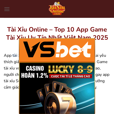
Bỏ
qua
nội
dung
Tài Xỉu Online – Top 10 App Game
Tài Xỉu Uy Tín Nhất Việt Nam 2025
×
App
tài xỉu online
là lựa chọn hoàn hảo cho những ai yêu
thích giải trí và kiếm tiền bằng trí tuệ nhanh chóng. Game
tài xỉu với lối chơi đơn giản, hấp dẫn và tỉ lệ thắng cao,
người chơi dễ dàng tham gia mọi lúc, mọi nơi. Tải ngay app
tài xỉu Sunwin MD5 online uy tín dưới đây để tận hưởng
cảm giác hồi hộp từng giây và rinh thưởng mỗi ngày.