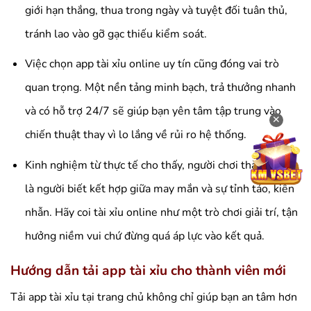
giới hạn thắng, thua trong ngày và tuyệt đối tuân thủ,
tránh lao vào gỡ gạc thiếu kiểm soát.
Việc chọn app tài xỉu online uy tín cũng đóng vai trò
quan trọng. Một nền tảng minh bạch, trả thưởng nhanh
và có hỗ trợ 24/7 sẽ giúp bạn yên tâm tập trung vào
✕
chiến thuật thay vì lo lắng về rủi ro hệ thống.
Kinh nghiệm từ thực tế cho thấy, người chơi thành công
là người biết kết hợp giữa may mắn và sự tỉnh táo, kiên
nhẫn. Hãy coi tài xỉu online như một trò chơi giải trí, tận
hưởng niềm vui chứ đừng quá áp lực vào kết quả.
Hướng dẫn tải app tài xỉu cho thành viên mới
Tải app tài xỉu tại trang chủ không chỉ giúp bạn an tâm hơn