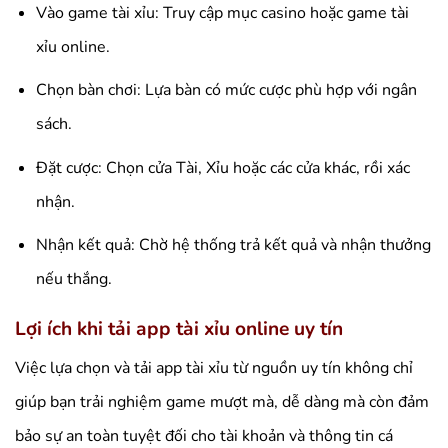
Vào game tài xỉu: Truy cập mục casino hoặc game tài
xỉu online.
Chọn bàn chơi: Lựa bàn có mức cược phù hợp với ngân
sách.
Đặt cược: Chọn cửa Tài, Xỉu hoặc các cửa khác, rồi xác
nhận.
Nhận kết quả: Chờ hệ thống trả kết quả và nhận thưởng
nếu thắng.
Lợi ích khi tải app tài xỉu online uy tín
Việc lựa chọn và tải app tài xỉu từ nguồn uy tín không chỉ
giúp bạn trải nghiệm game mượt mà, dễ dàng mà còn đảm
bảo sự an toàn tuyệt đối cho tài khoản và thông tin cá