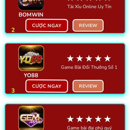
Tài Xỉu Online Uy Tín
BOMWIN
CƯỢC NGAY
REVIEW
2
★★★★★
Game Bài Đổi Thưởng Số 1
YO88
CƯỢC NGAY
REVIEW
3
★★★★★
Game bài đại phú quý