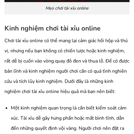
Mẹo chơi tài xỉu online
Kinh nghiệm chơi tài xỉu online
Chơi tài xỉu online có thể mang lại cảm giác hồi hộp và thú
vị, nhưng nếu bạn không có chiến lược hoặc kinh nghiệm,
rất dễ bị cuốn vào vòng quay đỏ đen và thua lỗ. Để có được
bản lĩnh và kinh nghiệm người chơi cần có quá tình nghiên
cứu và tích lũy kinh nghiệm. Dưới đây là những kinh
nghiệm chơi tài xỉu online hiệu quả mà bạn nên biết:
Một kinh nghiệm quan trọng là cần biết kiểm soát cảm
xúc. Tài xỉu dễ gây hưng phấn hoặc mất bình tĩnh, dẫn
đến những quyết định vội vàng. Người chơi nên đặt ra