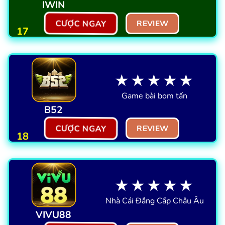
IWIN
CƯỢC NGAY
REVIEW
17
★★★★★
Game bài bom tấn
B52
CƯỢC NGAY
REVIEW
18
★★★★★
Nhà Cái Đẳng Cấp Châu Âu
VIVU88