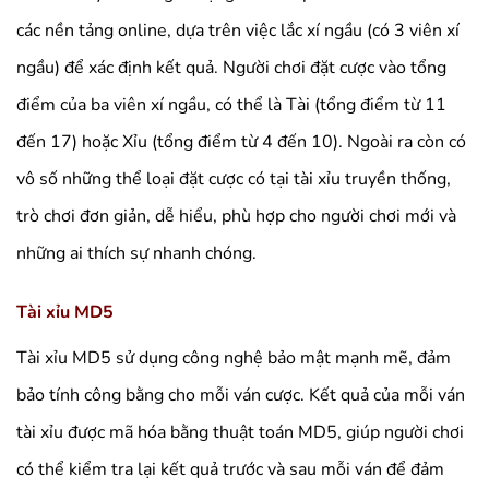
các nền tảng online, dựa trên việc lắc xí ngầu (có 3 viên xí
ngầu) để xác định kết quả. Người chơi đặt cược vào tổng
điểm của ba viên xí ngầu, có thể là Tài (tổng điểm từ 11
đến 17) hoặc Xỉu (tổng điểm từ 4 đến 10). Ngoài ra còn có
vô số những thể loại đặt cược có tại tài xỉu truyền thống,
trò chơi đơn giản, dễ hiểu, phù hợp cho người chơi mới và
những ai thích sự nhanh chóng.
Tài xỉu MD5
Tài xỉu MD5 sử dụng công nghệ bảo mật mạnh mẽ, đảm
bảo tính công bằng cho mỗi ván cược. Kết quả của mỗi ván
tài xỉu được mã hóa bằng thuật toán MD5, giúp người chơi
có thể kiểm tra lại kết quả trước và sau mỗi ván để đảm