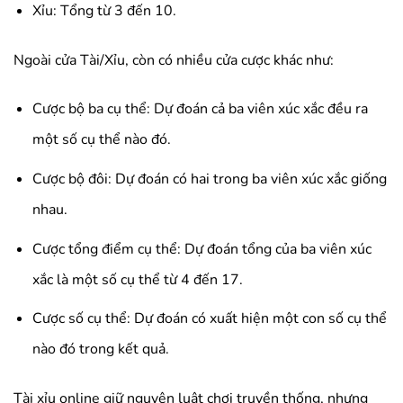
Xỉu: Tổng từ 3 đến 10.
Ngoài cửa Tài/Xỉu, còn có nhiều cửa cược khác như:
Cược bộ ba cụ thể: Dự đoán cả ba viên xúc xắc đều ra
một số cụ thể nào đó.
Cược bộ đôi: Dự đoán có hai trong ba viên xúc xắc giống
nhau.
Cược tổng điểm cụ thể: Dự đoán tổng của ba viên xúc
xắc là một số cụ thể từ 4 đến 17.
Cược số cụ thể: Dự đoán có xuất hiện một con số cụ thể
nào đó trong kết quả.
Tài xỉu online giữ nguyên luật chơi truyền thống, nhưng