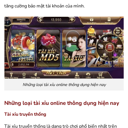
tăng cường bảo mật tài khoản của mình.
Những loại tài xỉu online thông dụng hiện nay
Những loại tài xỉu online thông dụng hiện nay
Tài xỉu truyền thống
Tài xỉu truyền thống là dạng trò chơi phổ biến nhất trên