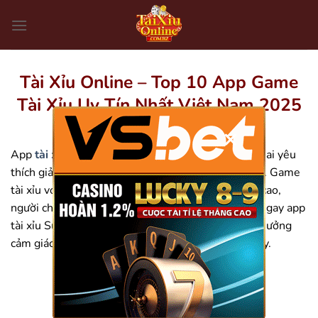
Bỏ
qua
nội
dung
Tài Xỉu Online – Top 10 App Game
Tài Xỉu Uy Tín Nhất Việt Nam 2025
×
App
tài xỉu online
là lựa chọn hoàn hảo cho những ai yêu
thích giải trí và kiếm tiền bằng trí tuệ nhanh chóng. Game
tài xỉu với lối chơi đơn giản, hấp dẫn và tỉ lệ thắng cao,
người chơi dễ dàng tham gia mọi lúc, mọi nơi. Tải ngay app
tài xỉu Sunwin MD5 online uy tín dưới đây để tận hưởng
cảm giác hồi hộp từng giây và rinh thưởng mỗi ngày.