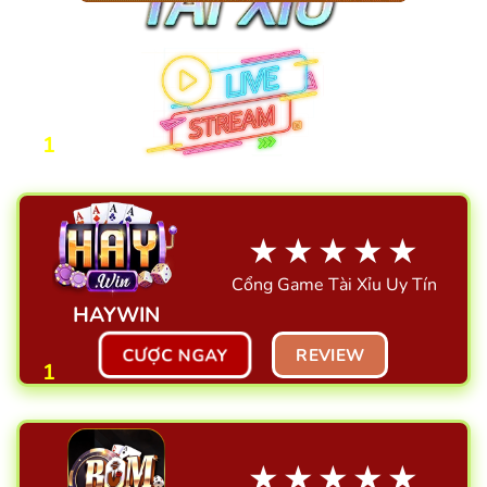
1
★★★★★
Cổng Game Tài Xỉu Uy Tín
HAYWIN
CƯỢC NGAY
REVIEW
1
★★★★★