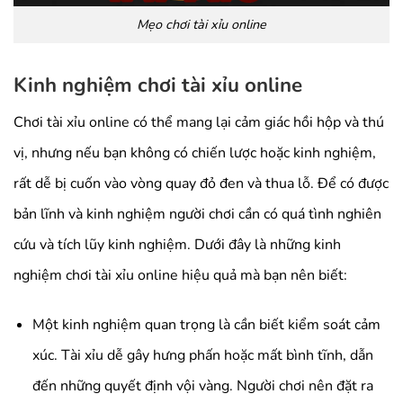
Mẹo chơi tài xỉu online
Kinh nghiệm chơi tài xỉu online
Chơi tài xỉu online có thể mang lại cảm giác hồi hộp và thú
vị, nhưng nếu bạn không có chiến lược hoặc kinh nghiệm,
rất dễ bị cuốn vào vòng quay đỏ đen và thua lỗ. Để có được
bản lĩnh và kinh nghiệm người chơi cần có quá tình nghiên
cứu và tích lũy kinh nghiệm. Dưới đây là những kinh
nghiệm chơi tài xỉu online hiệu quả mà bạn nên biết:
Một kinh nghiệm quan trọng là cần biết kiểm soát cảm
xúc. Tài xỉu dễ gây hưng phấn hoặc mất bình tĩnh, dẫn
đến những quyết định vội vàng. Người chơi nên đặt ra