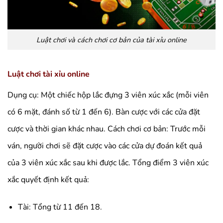
Luật chơi và cách chơi cơ bản của tài xỉu online
Luật chơi tài xỉu online
Dụng cụ: Một chiếc hộp lắc đựng 3 viên xúc xắc (mỗi viên
có 6 mặt, đánh số từ 1 đến 6). Bàn cược với các cửa đặt
cược và thời gian khác nhau. Cách chơi cơ bản: Trước mỗi
ván, người chơi sẽ đặt cược vào các cửa dự đoán kết quả
của 3 viên xúc xắc sau khi được lắc. Tổng điểm 3 viên xúc
xắc quyết định kết quả:
Tài: Tổng từ 11 đến 18.