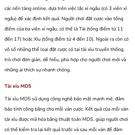
các nền tảng online, dựa trên việc lắc xí ngầu (có 3 viên xí
ngầu) để xác định kết quả. Người chơi đặt cược vào tổng
điểm của ba viên xí ngầu, có thể là Tài (tổng điểm từ 11
đến 17) hoặc Xỉu (tổng điểm từ 4 đến 10). Ngoài ra còn có
vô số những thể loại đặt cược có tại tài xỉu truyền thống,
trò chơi đơn giản, dễ hiểu, phù hợp cho người chơi mới và
những ai thích sự nhanh chóng.
Tài xỉu MD5
Tài xỉu MD5 sử dụng công nghệ bảo mật mạnh mẽ, đảm
bảo tính công bằng cho mỗi ván cược. Kết quả của mỗi ván
tài xỉu được mã hóa bằng thuật toán MD5, giúp người chơi
có thể kiểm tra lại kết quả trước và sau mỗi ván để đảm