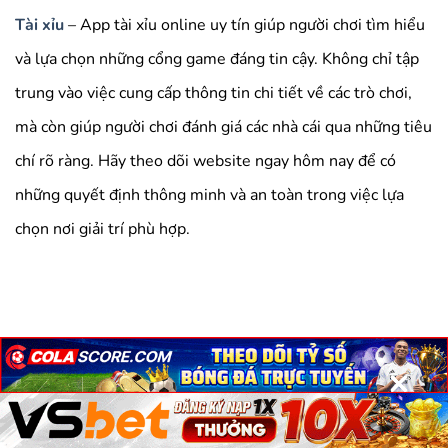
Tài xỉu
– App tài xỉu online uy tín giúp người chơi tìm hiểu
và lựa chọn những cổng game đáng tin cậy. Không chỉ tập
trung vào việc cung cấp thông tin chi tiết về các trò chơi,
mà còn giúp người chơi đánh giá các nhà cái qua những tiêu
chí rõ ràng. Hãy theo dõi website ngay hôm nay để có
những quyết định thông minh và an toàn trong việc lựa
chọn nơi giải trí phù hợp.
×
×
×