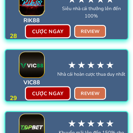
Siêu nhà cái thưởng lên đến
100%
RIK88
CƯỢC NGAY
REVIEW
28
★★★★★
Nhà cái hoàn cược thua duy nhất
VIC88
CƯỢC NGAY
REVIEW
29
★★★★★
Khuyến mãi lên đến 150% cho