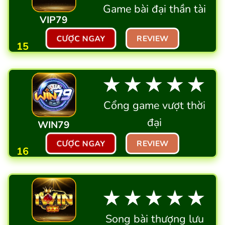
Game bài đại thần tài
VIP79
CƯỢC NGAY
REVIEW
15
★★★★★
Cổng game vượt thời
đại
WIN79
CƯỢC NGAY
REVIEW
16
★★★★★
Song bài thượng lưu