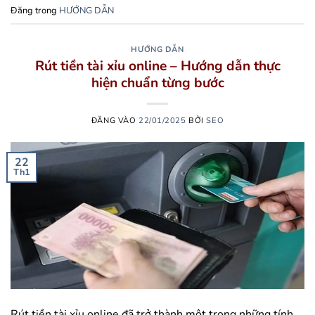
Đăng trong
HƯỚNG DẪN
HƯỚNG DẪN
Rút tiền tài xỉu online – Hướng dẫn thực
hiện chuẩn từng bước
ĐĂNG VÀO
22/01/2025
BỞI
SEO
22
Th1
Rút tiền tài xỉu online đã trở thành một trong những tính