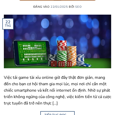
ĐĂNG VÀO
22/01/2025
BỞI
SEO
22
Th1
Việc tải game tài xỉu online giờ đây thật đơn giản, mang
đến cho bạn cơ hội tham gia mọi lúc, mọi nơi chỉ cần một
chiếc smartphone và kết nối internet ổn định. Nhờ sự phát
triển không ngừng của công nghệ, việc kiếm tiền từ cá cược
trực tuyến đã trở nên thực […]
TIẾP TỤC ĐỌC
→