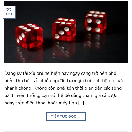
22
Th1
Đăng ký tài xỉu online hiện nay ngày càng trở nên phổ
biến, thu hút rất nhiều người tham gia bởi tính tiện lợi và
nhanh chóng. Không còn phải tốn thời gian đến các sòng
bài truyền thống, bạn có thể dễ dàng tham gia cá cược
ngay trên điện thoại hoặc máy tính […]
TIẾP TỤC ĐỌC
→