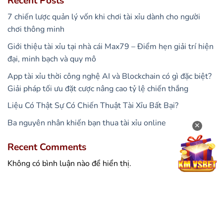
Recent Posts
7 chiến lược quản lý vốn khi chơi tài xỉu dành cho người
chơi thông minh
Giới thiệu tài xỉu tại nhà cái Max79 – Điểm hẹn giải trí hiện
đại, minh bạch và quy mô
App tài xỉu thời công nghệ AI và Blockchain có gì đặc biệt?
Giải pháp tối ưu đặt cược nâng cao tỷ lệ chiến thắng
Liệu Có Thật Sự Có Chiến Thuật Tài Xỉu Bất Bại?
Ba nguyên nhân khiến bạn thua tài xỉu online
✕
Recent Comments
Không có bình luận nào để hiển thị.