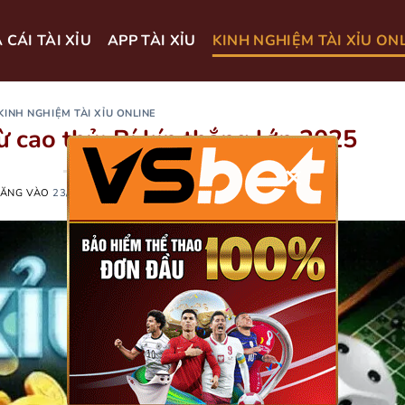
 CÁI TÀI XỈU
APP TÀI XỈU
KINH NGHIỆM TÀI XỈU ON
KINH NGHIỆM TÀI XỈU ONLINE
ừ cao thủ: Bí kíp thắng lớn 2025
×
ĂNG VÀO
23/01/2025
BỞI
SEO