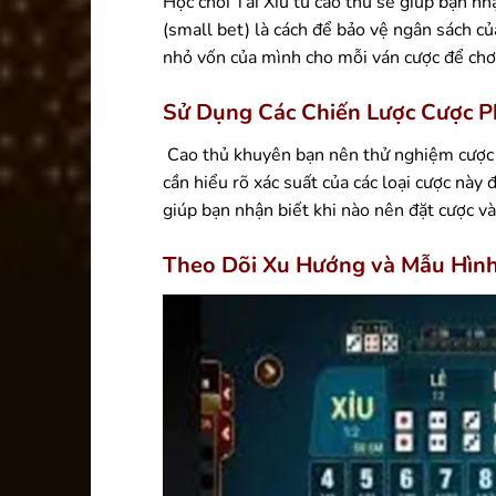
Học chơi Tài Xỉu từ cao thủ sẽ giúp bạn n
(small bet) là cách để bảo vệ ngân sách 
nhỏ vốn của mình cho mỗi ván cược để chơi
Sử Dụng Các Chiến Lược Cược 
Cao thủ khuyên bạn nên thử nghiệm cược p
cần hiểu rõ xác suất của các loại cược này 
giúp bạn nhận biết khi nào nên đặt cược và
Theo Dõi Xu Hướng và Mẫu Hìn