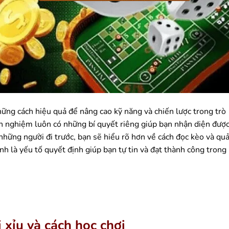
hững cách hiệu quả để nâng cao kỹ năng và chiến lược trong trò
nh nghiệm luôn có những bí quyết riêng giúp bạn nhận diện đượ
 những người đi trước, bạn sẽ hiểu rõ hơn về cách đọc kèo và qu
ính là yếu tố quyết định giúp bạn tự tin và đạt thành công trong
i xỉu và cách học chơi