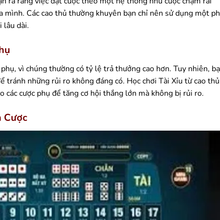
hận ra rằng việc đặt cược theo một hệ thống như cược chậm rãi
của mình. Các cao thủ thường khuyên bạn chỉ nên sử dụng một p
 lâu dài.
Phụ
hụ, vì chúng thường có tỷ lệ trả thưởng cao hơn. Tuy nhiên, b
để tránh những rủi ro không đáng có. Học chơi Tài Xỉu từ cao thủ
o các cược phụ để tăng cơ hội thắng lớn mà không bị rủi ro.
h Cược