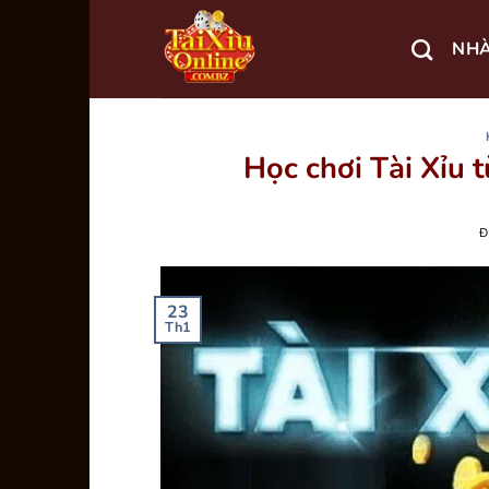
Bỏ
qua
NHÀ
nội
dung
Học chơi Tài Xỉu t
Đ
23
Th1