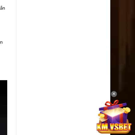
hần
ạn
✕