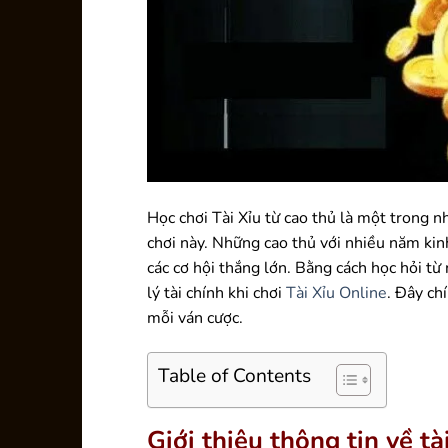
Học chơi Tài Xỉu từ cao thủ là một trong n
chơi này. Những cao thủ với nhiều năm ki
các cơ hội thắng lớn. Bằng cách học hỏi từ
lý tài chính khi chơi
Tài Xỉu Online
. Đây ch
mỗi ván cược.
Table of Contents
Giới thiệu thông tin về tà