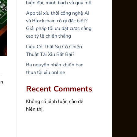
hiện đại, minh bạch và quy mô
App tài xỉu thời công nghệ AI
và Blockchain có gì đặc biệt?
Giải pháp tối ưu đặt cược nâng
cao tỷ lệ chiến thắng
Liệu Có Thật Sự Có Chiến
Thuật Tài Xỉu Bất Bại?
Ba nguyên nhân khiến bạn
thua tài xỉu online
c
ản
Recent Comments
Không có bình luận nào để
hiển thị.