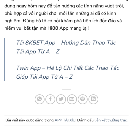
dụng ngay hôm nay để tận hưởng các tính năng vượt trội,
phù hợp cả với người chơi mới lẫn những ai đã có kinh
nghiệm. Đừng bỏ lỡ cơ hội khám phá tiện ích độc đáo và
niềm vui bất tận mà Hi88 App mang lại!
Tải 8KBET App – Hướng Dẫn Thao Tác
Tải App Từ A – Z
Twin App – Hé Lộ Chi Tiết Các Thao Tác
Giúp Tải App Từ A – Z
Bài viết này được đăng trong
APP TÀI XỈU
. Đánh dấu
liên kết thường trực
.