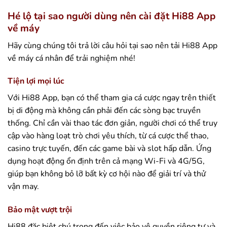
Hé lộ tại sao người dùng nên cài đặt Hi88 App
về máy
Hãy cùng chúng tôi trả lời câu hỏi tại sao nên tải Hi88 App
về máy cá nhân để trải nghiệm nhé!
Tiện lợi mọi lúc
Với Hi88 App, bạn có thể tham gia cá cược ngay trên thiết
bị di động mà không cần phải đến các sòng bạc truyền
thống. Chỉ cần vài thao tác đơn giản, người chơi có thể truy
cập vào hàng loạt trò chơi yêu thích, từ cá cược thể thao,
casino trực tuyến, đến các game bài và slot hấp dẫn. Ứng
dụng hoạt động ổn định trên cả mạng Wi-Fi và 4G/5G,
giúp bạn không bỏ lỡ bất kỳ cơ hội nào để giải trí và thử
vận may.
Bảo mật vượt trội
Hi88 đặc biệt chú trọng đến việc bảo vệ quyền riêng tư và