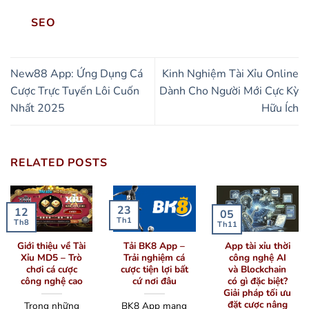
SEO
New88 App: Ứng Dụng Cá
Kinh Nghiệm Tài Xỉu Online
Cược Trực Tuyến Lôi Cuốn
Dành Cho Người Mới Cực Kỳ
Nhất 2025
Hữu Ích
RELATED POSTS
23
12
05
Th1
Th8
Th11
Giới thiệu về Tài
Tải BK8 App –
App tài xỉu thời
Xỉu MD5 – Trò
Trải nghiệm cá
công nghệ AI
chơi cá cược
cược tiện lợi bất
và Blockchain
công nghệ cao
cứ nơi đâu
có gì đặc biệt?
Giải pháp tối ưu
đặt cược nâng
Trong những
BK8 App mang