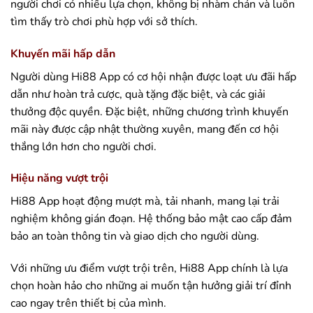
người chơi có nhiều lựa chọn, không bị nhàm chán và luôn
tìm thấy trò chơi phù hợp với sở thích.
Khuyến mãi hấp dẫn
Người dùng Hi88 App có cơ hội nhận được loạt ưu đãi hấp
dẫn như hoàn trả cược, quà tặng đặc biệt, và các giải
thưởng độc quyền. Đặc biệt, những chương trình khuyến
mãi này được cập nhật thường xuyên, mang đến cơ hội
thắng lớn hơn cho người chơi.
Hiệu năng vượt trội
Hi88 App hoạt động mượt mà, tải nhanh, mang lại trải
nghiệm không gián đoạn. Hệ thống bảo mật cao cấp đảm
bảo an toàn thông tin và giao dịch cho người dùng.
Với những ưu điểm vượt trội trên, Hi88 App chính là lựa
chọn hoàn hảo cho những ai muốn tận hưởng giải trí đỉnh
cao ngay trên thiết bị của mình.