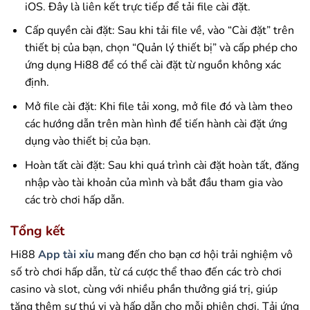
iOS. Đây là liên kết trực tiếp để tải file cài đặt.
Cấp quyền cài đặt: Sau khi tải file về, vào “Cài đặt” trên
thiết bị của bạn, chọn “Quản lý thiết bị” và cấp phép cho
ứng dụng Hi88 để có thể cài đặt từ nguồn không xác
định.
Mở file cài đặt: Khi file tải xong, mở file đó và làm theo
các hướng dẫn trên màn hình để tiến hành cài đặt ứng
dụng vào thiết bị của bạn.
Hoàn tất cài đặt: Sau khi quá trình cài đặt hoàn tất, đăng
nhập vào tài khoản của mình và bắt đầu tham gia vào
các trò chơi hấp dẫn.
Tổng kết
Hi88
App tài xỉu
mang đến cho bạn cơ hội trải nghiệm vô
số trò chơi hấp dẫn, từ cá cược thể thao đến các trò chơi
casino và slot, cùng với nhiều phần thưởng giá trị, giúp
tăng thêm sự thú vị và hấp dẫn cho mỗi phiên chơi. Tải ứng