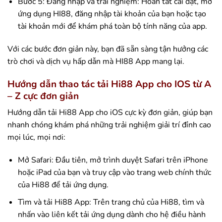
Bước 5: Đăng nhập và trải nghiệm: Hoàn tất cài đặt, mở
ứng dụng HI88, đăng nhập tài khoản của bạn hoặc tạo
tài khoản mới để khám phá toàn bộ tính năng của app.
Với các bước đơn giản này, bạn đã sẵn sàng tận hưởng các
trò chơi và dịch vụ hấp dẫn mà HI88 App mang lại.
Hướng dẫn thao tác tải Hi88 App cho IOS từ A
– Z cực đơn giản
Hướng dẫn tải Hi88 App cho iOS cực kỳ đơn giản, giúp bạn
nhanh chóng khám phá những trải nghiệm giải trí đỉnh cao
mọi lúc, mọi nơi:
Mở Safari: Đầu tiên, mở trình duyệt Safari trên iPhone
hoặc iPad của bạn và truy cập vào trang web chính thức
của Hi88 để tải ứng dụng.
Tìm và tải Hi88 App: Trên trang chủ của Hi88, tìm và
nhấn vào liên kết tải ứng dụng dành cho hệ điều hành