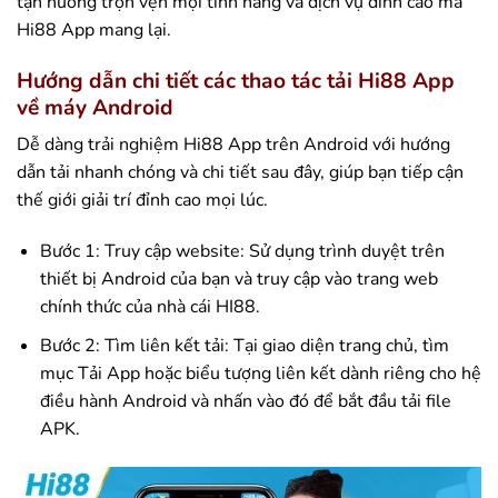
tận hưởng trọn vẹn mọi tính năng và dịch vụ đỉnh cao mà
Hi88 App mang lại.
Hướng dẫn chi tiết các thao tác tải Hi88 App
về máy Android
Dễ dàng trải nghiệm Hi88 App trên Android với hướng
dẫn tải nhanh chóng và chi tiết sau đây, giúp bạn tiếp cận
thế giới giải trí đỉnh cao mọi lúc.
Bước 1: Truy cập website: Sử dụng trình duyệt trên
thiết bị Android của bạn và truy cập vào trang web
chính thức của nhà cái HI88.
Bước 2: Tìm liên kết tải: Tại giao diện trang chủ, tìm
mục Tải App hoặc biểu tượng liên kết dành riêng cho hệ
điều hành Android và nhấn vào đó để bắt đầu tải file
APK.