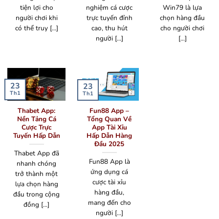
tiện lợi cho
nghiệm cá cược
Win79 là lựa
người chơi khi
trực tuyến đỉnh
chọn hàng đầu
có thể truy [...]
cao, thu hút
cho người chơi
người [...]
[...]
23
23
Th1
Th1
Thabet App:
Fun88 App –
Nền Tảng Cá
Tổng Quan Về
Cược Trực
App Tài Xỉu
Tuyến Hấp Dẫn
Hấp Dẫn Hàng
Đầu 2025
Thabet App đã
Fun88 App là
nhanh chóng
ứng dụng cá
trở thành một
cược tài xỉu
lựa chọn hàng
hàng đầu,
đầu trong cộng
mang đến cho
đồng [...]
người [...]