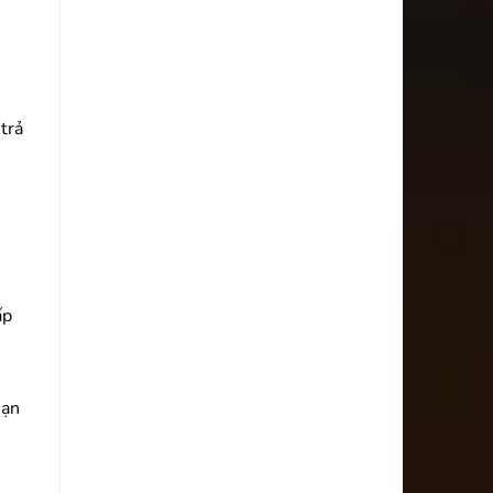
trả
ấp
hạn