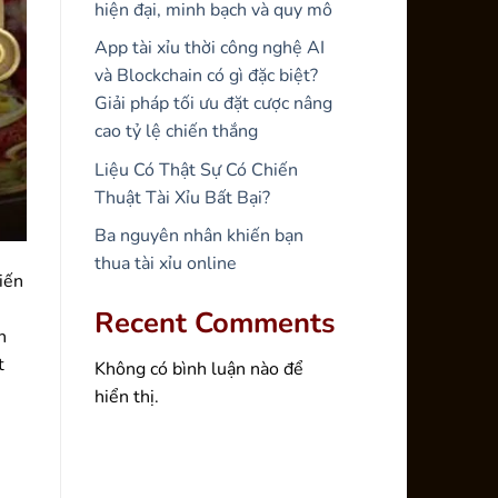
hiện đại, minh bạch và quy mô
App tài xỉu thời công nghệ AI
và Blockchain có gì đặc biệt?
Giải pháp tối ưu đặt cược nâng
cao tỷ lệ chiến thắng
Liệu Có Thật Sự Có Chiến
Thuật Tài Xỉu Bất Bại?
Ba nguyên nhân khiến bạn
thua tài xỉu online
iến
Recent Comments
h
t
Không có bình luận nào để
hiển thị.