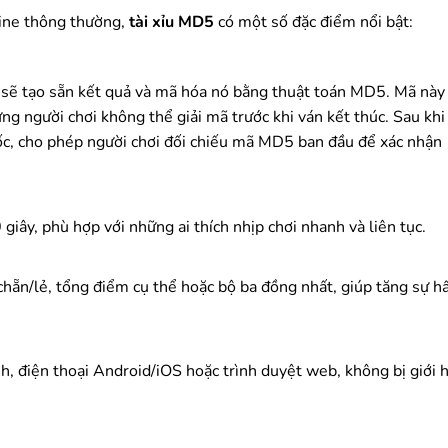
nline thông thường,
tài xỉu MD5
có một số đặc điểm nổi bật:
g sẽ tạo sẵn kết quả và mã hóa nó bằng thuật toán MD5. Mã này
g người chơi không thể giải mã trước khi ván kết thúc. Sau khi 
ốc, cho phép người chơi đối chiếu mã MD5 ban đầu để xác nhận
iây, phù hợp với những ai thích nhịp chơi nhanh và liên tục.
 chẵn/lẻ, tổng điểm cụ thể hoặc bộ ba đồng nhất, giúp tăng sự h
h, điện thoại Android/iOS hoặc trình duyệt web, không bị giới 