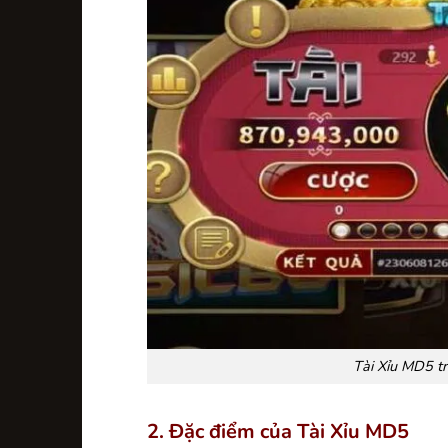
Tài Xỉu MD5 tr
2. Đặc điểm của Tài Xỉu MD5