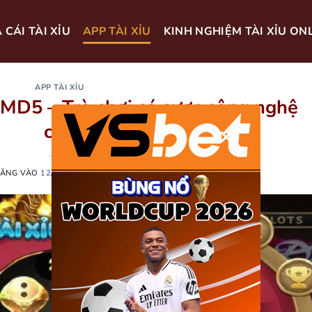
 CÁI TÀI XỈU
APP TÀI XỈU
KINH NGHIỆM TÀI XỈU ON
APP TÀI XỈU
u MD5 – Trò chơi cá cược công nghệ
×
cao
ĂNG VÀO
12/08/2025
BỞI
SEO