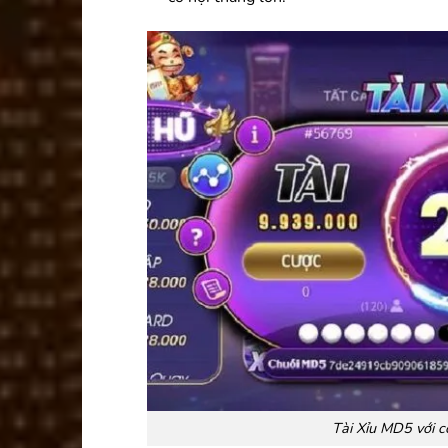
Tài Xỉu MD5 với cô