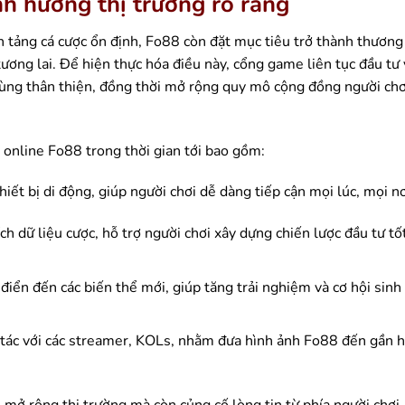
nh hướng thị trường rõ ràng
n tảng cá cược ổn định, Fo88 còn đặt mục tiêu trở thành thương
tương lai. Để hiện thực hóa điều này, cổng game liên tục đầu tư
dùng thân thiện, đồng thời mở rộng quy mô cộng đồng người chơ
u online Fo88 trong thời gian tới bao gồm:
iết bị di động, giúp người chơi dễ dàng tiếp cận mọi lúc, mọi nơ
ích dữ liệu cược, hỗ trợ người chơi xây dựng chiến lược đầu tư tố
ổ điển đến các biến thể mới, giúp tăng trải nghiệm và cơ hội sinh 
tác với các streamer, KOLs, nhằm đưa hình ảnh Fo88 đến gần 