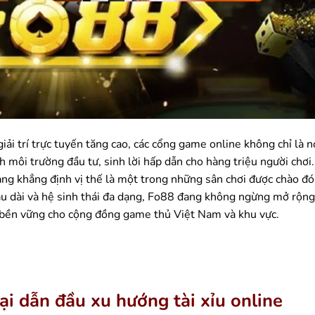
iải trí trực tuyến tăng cao, các cổng game online không chỉ là n
môi trường đầu tư, sinh lời hấp dẫn cho hàng triệu người chơi.
g khẳng định vị thế là một trong những sân chơi được chào đ
lâu dài và hệ sinh thái đa dạng, Fo88 đang không ngừng mở rộng
n bền vững cho cộng đồng game thủ Việt Nam và khu vực.
i dẫn đầu xu hướng tài xỉu online