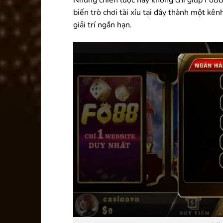
Những chiến lược này không chỉ giúp Fo88 
biến trò chơi tài xỉu tại đây thành một kên
giải trí ngắn hạn.