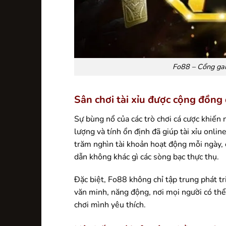
Fo88 – Cổng gam
Sân chơi tài xỉu được cộng đồng
Sự bùng nổ của các trò chơi cá cược khiến 
lượng và tính ổn định đã giúp tài xỉu onli
trăm nghìn tài khoản hoạt động mỗi ngày, 
dẫn không khác gì các sòng bạc thực thụ.
Đặc biệt, Fo88 không chỉ tập trung phát t
văn minh, năng động, nơi mọi người có thể
chơi mình yêu thích.