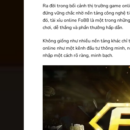
Ra đời trong bối cảnh thị trường game on
đứng vững chắc nhờ nền tảng công nghệ tiê
đó, tài xỉu online Fo88 là một trong nhữn
chơi, dễ thắng và phần thưởng hấp dẫn.
Không giống như nhiều nền tảng khác chỉ tậ
online như một kênh đầu tư thông minh, nơ
nhập một cách rõ ràng, minh bạch.