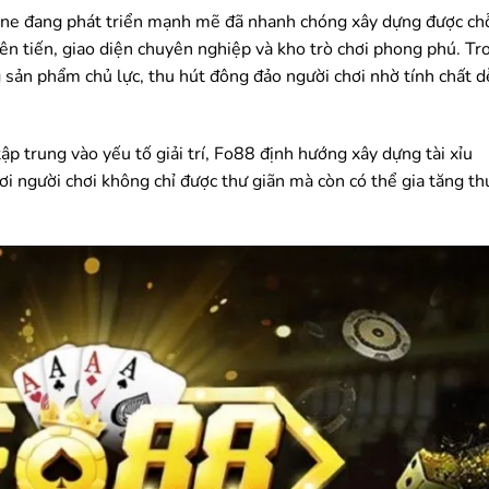
line đang phát triển mạnh mẽ đã nhanh chóng xây dựng được ch
n tiến, giao diện chuyên nghiệp và kho trò chơi phong phú. Tr
g sản phẩm chủ lực, thu hút đông đảo người chơi nhờ tính chất d
p trung vào yếu tố giải trí, Fo88 định hướng xây dựng tài xỉu
i người chơi không chỉ được thư giãn mà còn có thể gia tăng th