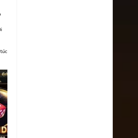
o
i
 túc