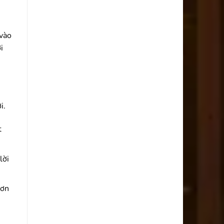
 vào
i
i.
t
lời
hơn