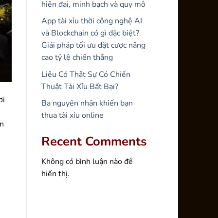
hiện đại, minh bạch và quy mô
App tài xỉu thời công nghệ AI
và Blockchain có gì đặc biệt?
Giải pháp tối ưu đặt cược nâng
cao tỷ lệ chiến thắng
Liệu Có Thật Sự Có Chiến
Thuật Tài Xỉu Bất Bại?
ơi
Ba nguyên nhân khiến bạn
thua tài xỉu online
ón
Recent Comments
Không có bình luận nào để
hiển thị.