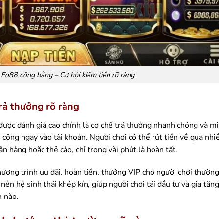
u Fo88 công bằng – Cơ hội kiếm tiền rõ ràng
trả thưởng rõ ràng
được đánh giá cao chính là cơ chế trả thưởng nhanh chóng và m
 cộng ngay vào tài khoản. Người chơi có thể rút tiền về qua nhi
n hàng hoặc thẻ cào, chỉ trong vài phút là hoàn tất.
ương trình ưu đãi, hoàn tiền, thưởng VIP cho người chơi thường
ên hệ sinh thái khép kín, giúp người chơi tái đầu tư và gia tăng
n nào.