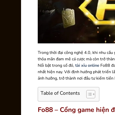
Trong thời đại công nghệ 4.0, khi nhu cầu g
thỏa mãn đam mê cá cược mà còn trở thành 
Nổi bật trong số đó,
tài xỉu online
Fo88 đan
nhất hiện nay. Với định hướng phát triển 
ảnh hưởng, trở thành nơi đầu tư kiếm tiề
Table of Contents
Fo88 – Cổng game hiện đạ