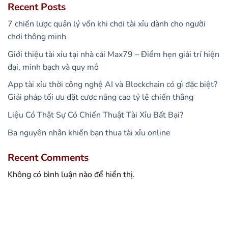
Recent Posts
7 chiến lược quản lý vốn khi chơi tài xỉu dành cho người
chơi thông minh
Giới thiệu tài xỉu tại nhà cái Max79 – Điểm hẹn giải trí hiện
đại, minh bạch và quy mô
App tài xỉu thời công nghệ AI và Blockchain có gì đặc biệt?
Giải pháp tối ưu đặt cược nâng cao tỷ lệ chiến thắng
Liệu Có Thật Sự Có Chiến Thuật Tài Xỉu Bất Bại?
Ba nguyên nhân khiến bạn thua tài xỉu online
Recent Comments
Không có bình luận nào để hiển thị.