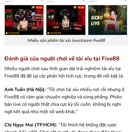
Nhiều sản phẩm tài xỉu livestream five88
Đánh giá của người chơi về tài xỉu tại Five88
Nhiều người chơi sau thời gian dài trải nghiệm tài xỉu tại
Five88 đã để lại các phản hồi tích cực, trong đó nổi bật là:
Anh Tuấn (Hà Nội):
“Tôi chơi tài xỉu nhiều nơi rồi nhưng ở
Five88 có cảm giác chuyên nghiệp và sòng phẳng. Phiên
bản live có người thật chia cực kỳ lôi cuốn, không bị nghi
ngờ kết quả như một số web khác.”
Chị Ngọc Mai (TP.HCM):
“Tôi thích hệ thống đặt cược