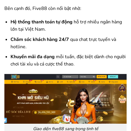
Bên cạnh đó, Five88 còn nổi bật nhờ:
Hệ thống thanh toán tự động
hỗ trợ nhiều ngân hàng
lớn tại Việt Nam.
Chăm sóc khách hàng 24/7
qua chat trực tuyến và
hotline.
Khuyến mãi đa dạng
mỗi tuần, đặc biệt dành cho người
chơi tài xỉu và cá cược thể thao.
Giao diện five88 sang trọng tinh tế