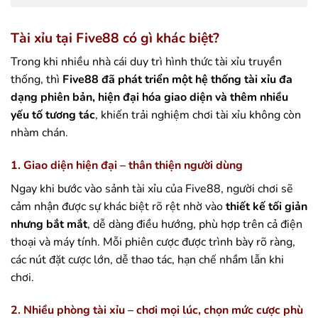
Tài xỉu tại Five88 có gì khác biệt?
Trong khi nhiều nhà cái duy trì hình thức tài xỉu truyền
thống, thì
Five88 đã phát triển một hệ thống tài xỉu đa
dạng phiên bản, hiện đại hóa giao diện và thêm nhiều
yếu tố tương tác
, khiến trải nghiệm chơi tài xỉu không còn
nhàm chán.
1. Giao diện hiện đại – thân thiện người dùng
Ngay khi bước vào sảnh tài xỉu của Five88, người chơi sẽ
cảm nhận được sự khác biệt rõ rệt nhờ vào
thiết kế tối giản
nhưng bắt mắt
, dễ dàng điều hướng, phù hợp trên cả điện
thoại và máy tính. Mỗi phiên cược được trình bày rõ ràng,
các nút đặt cược lớn, dễ thao tác, hạn chế nhầm lẫn khi
chơi.
2. Nhiều phòng tài xỉu – chơi mọi lúc, chọn mức cược phù