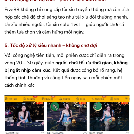
Five88 không chỉ cung cấp tài xỉu truyền thống mà còn tích
hợp
các chế độ chơi sáng tạo như tài xỉu đổi thưởng nhanh,
tài xỉu nhiều người, tài xỉu solo 1vs1
… giúp người chơi có
thêm lựa chọn và cảm hứng mỗi ngày.
5. Tốc độ xử lý siêu nhanh – không chờ đợi
Với công nghệ tiên tiến, mỗi phiên cược chỉ diễn ra trong
vòng 20 – 30 giây, giúp
người chơi tối ưu thời gian, không
bị ngắt nhịp cảm xúc
. Kết quả được công bố rõ ràng, hệ
thống tính thưởng và cộng tiền ngay sau mỗi phiên một
cách chính xác.