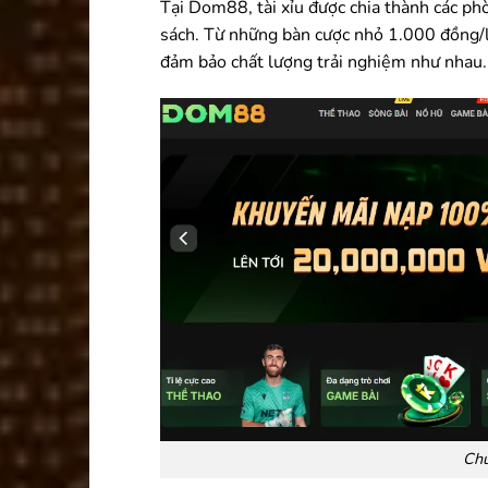
Tại Dom88, tài xỉu được chia thành các ph
sách. Từ những bàn cược nhỏ 1.000 đồng/
đảm bảo chất lượng trải nghiệm như nhau.
Chư