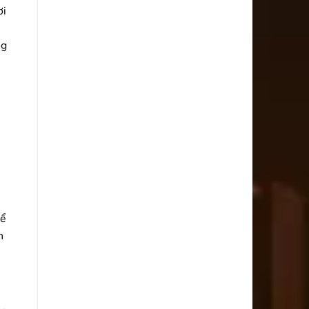
ơi
ng
hể
h