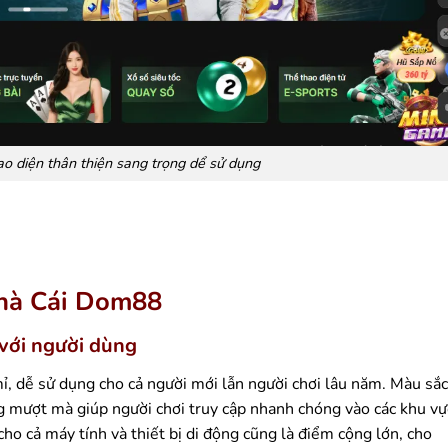
o diện thân thiện sang trọng dể sử dụng
hà Cái Dom88
n với người dùng
ỉ, dễ sử dụng cho cả người mới lẫn người chơi lâu năm. Màu sắc
ang mượt mà giúp người chơi truy cập nhanh chóng vào các khu vự
ho cả máy tính và thiết bị di động cũng là điểm cộng lớn, cho