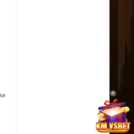
✕
lợi