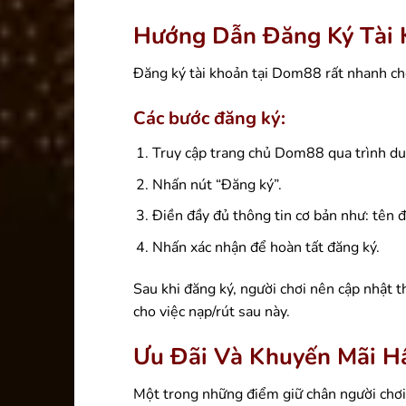
Hướng Dẫn Đăng Ký Tài
Đăng ký tài khoản tại Dom88 rất nhanh c
Các bước đăng ký:
Truy cập trang chủ Dom88 qua trình du
Nhấn nút “Đăng ký”.
Điền đầy đủ thông tin cơ bản như: tên đ
Nhấn xác nhận để hoàn tất đăng ký.
Sau khi đăng ký, người chơi nên cập nhật t
cho việc nạp/rút sau này.
Ưu Đãi Và Khuyến Mãi H
Một trong những điểm giữ chân người chơ