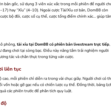
ên bản gốc, sử dụng 3 viên xúc xắc trong mỗi phiên để người ch
1–17) hay “Xỉu” (4–10). Ngoài cược Tài/Xỉu cơ bản, Dom88 còn
cược bộ đôi, cược số cụ thể, cược tổng điểm chính xác… giúp tă
 mô phỏng,
tài xỉu tại Dom88 có phiên bản livestream trực tiếp
,
hư đang chơi tại sòng bạc. Điều này nâng tầm trải nghiệm người
tương tác và chân thực trong từng ván cược.
i liên tục
 cao, mỗi phiên chỉ diễn ra trong vài chục giây. Người chơi có t
ồi vốn hoặc gỡ gạc nếu có chiến lược cụ thể. Đồng thời, bảng lịc
 quả các phiên trước để phân tích quy luật.
 độ