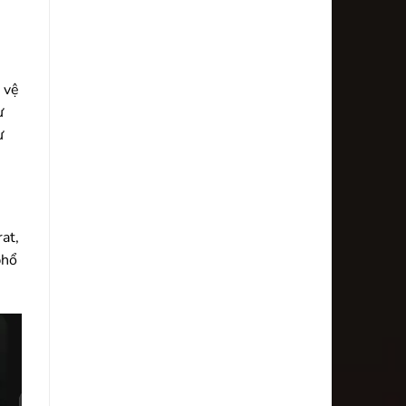
 vệ
ư
ừ
at,
phổ