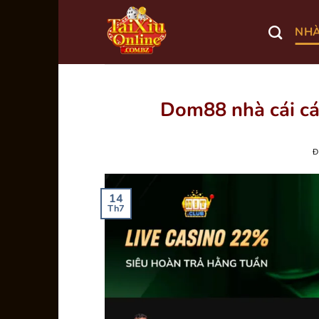
Bỏ
qua
NHÀ
nội
dung
Dom88 nhà cái cá 
Đ
14
Th7